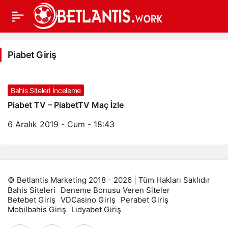
Piabet Giriş Haberleri
Piabet Giriş
Bahis Siteleri İnceleme
Piabet TV – PiabetTV Maç İzle
6 Aralık 2019 - Cum - 18:43
© Betlantis Marketing 2018 - 2026 | Tüm Hakları Saklıdır
Bahis Siteleri
Deneme Bonusu Veren Siteler
Betebet Giriş
VDCasino Giriş
Perabet Giriş
Mobilbahis Giriş
Lidyabet Giriş