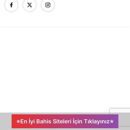
⭐En İyi Bahis Siteleri İçin Tıklayınız⭐