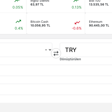
İngiliz Sterlini
Bist 100
63,97 TL
13.535,56 TL
0.05%
0.13%
Bitcoin Cash
Ethereum
10.056,95 TL
90.445,00 TL
0.4%
-0.6%
Dönüştürülen