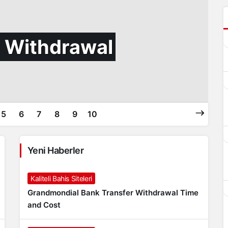
r Withdrawal
5
6
7
8
9
10
Kaliteli Bahis Siteleri
Josephaalsmeer Virtuele
Yeni Haberler
Sportweddenschappen Opties
Kaliteli Bahis Siteleri
Grandmondial Bank Transfer Withdrawal Time
and Cost