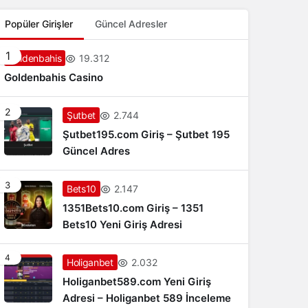
Popüler Girişler
Güncel Adresler
Kaliteli Bahis Siteleri
Analyzing Mad Casino On
1
19.312
Goldenbahis
Goldenbahis Casino
Pros, Cons, and Player 
2
2.744
Şutbet
Şutbet195.com Giriş – Şutbet 195
Güncel Adres
3
2.147
Bets10
1351Bets10.com Giriş – 1351
Bets10 Yeni Giriş Adresi
4
2.032
Holiganbet
Holiganbet589.com Yeni Giriş
Adresi – Holiganbet 589 İnceleme