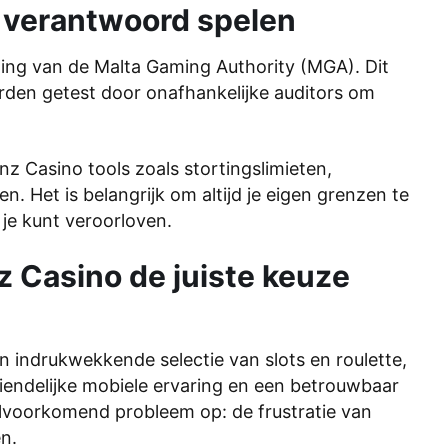
en verantwoord spelen
ing van de Malta Gaming Authority (MGA). Dit
orden getest door onafhankelijke auditors om
z Casino tools zoals stortingslimieten,
ken. Het is belangrijk om altijd je eigen grenzen te
je kunt veroorloven.
z Casino de juiste keuze
 indrukwekkende selectie van slots en roulette,
riendelijke mobiele ervaring en een betrouwbaar
eelvoorkomend probleem op: de frustratie van
n.