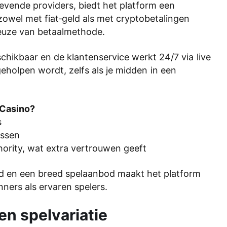
evende providers, biedt het platform een
zowel met fiat‑geld als met cryptobetalingen
e keuze van betaalmethode.
schikbaar en de klantenservice werkt 24/7 via live
 geholpen wordt, zelfs als je midden in een
Kaliteli Bahis Siteleri
leri
How to Navigate the
 Casino?
 Tipps für den
Slots Gallery App for
s
s Tipico Live
Endless Gaming
ussen
Entertainment
hority, wat extra vertrouwen geeft
eid en een breed spelaanbod maakt het platform
ners als ervaren spelers.
en spelvariatie