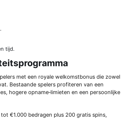
.
 tijd.
iteitsprogramma
pelers met een royale welkomstbonus die zowel
vat. Bestaande spelers profiteren van een
s, hogere opname‑limieten en een persoonlijke
ot €1.000 bedragen plus 200 gratis spins,