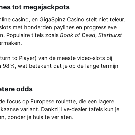
ines tot megajackpots
ine casino, en GigaSpinz Casino stelt niet teleur.
eo‑slots met honderden paylines en progressieve
. Populaire titels zoals
Book of Dead
,
Starburst
vermaken.
rn to Player) van de meeste video‑slots bij
 98 %, wat betekent dat je op de lange termijn
etere odds
t de focus op Europese roulette, die een lagere
aanse variant. Dankzij live‑dealer tafels kun je
, zonder je huis te verlaten.