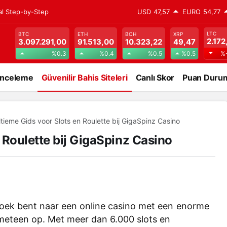
al Step-by-Step
USD
47,57
EURO
54,77
LTC
BTC
ETH
BCH
XRP
2.172
3.097.291,00
91.513,00
10.323,22
49,47
%0.3
%0.4
%0.5
%0.5
%
 İnceleme
Güvenilir Bahis Siteleri
Canlı Skor
Puan Duru
tieme Gids voor Slots en Roulette bij GigaSpinz Casino
 Roulette bij GigaSpinz Casino
zoek bent naar een online casino met een enorme
 meteen op. Met meer dan 6.000 slots en