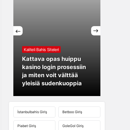
Kaliteli Bahis Siteleri
Kaliteli 
Kattava opas huippu
Zerou
kasino login prosessiin
revie
ja miten voit välttää
supor
yleisiä sudenkuoppia
atend
İstanbulbahis Giriş
Betboo Giriş
Piabet Giriş
GoleGol Giriş