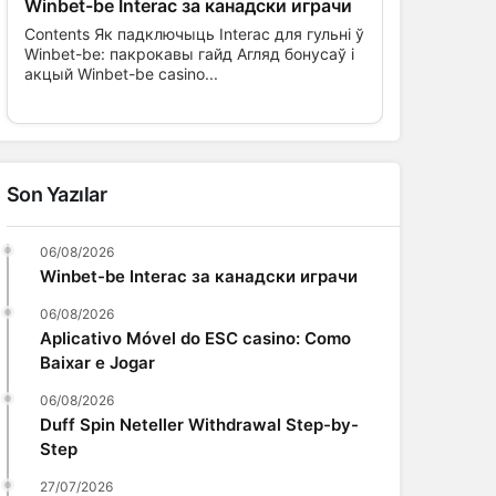
Winbet-be Interac за канадски играчи
Bettilt65
Adresi
Contents Як падключыць Interac для гульні ў
Winbet-be: пакрокавы гайд Агляд бонусаў і
Bu durum b
акцый Winbet-be casino...
anlamına 
seçeneklerd
Son Yazılar
06/08/2026
Winbet-be Interac за канадски играчи
06/08/2026
Aplicativo Móvel do ESC casino: Como
Baixar e Jogar
06/08/2026
Duff Spin Neteller Withdrawal Step-by-
Step
27/07/2026