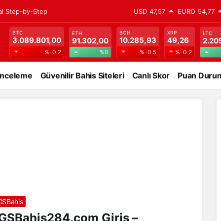
al Step-by-Step
USD
47,57
EURO
54,77
BTC
BCH
XRP
ETH
LTC
3.089.801,00
10.285,93
49,26
91.302,00
2.20
%0
%-0.2
%-0.5
%-0.2
 İnceleme
Güvenilir Bahis Siteleri
Canlı Skor
Puan Duru
SBahis
GSBahis284.com Giriş –