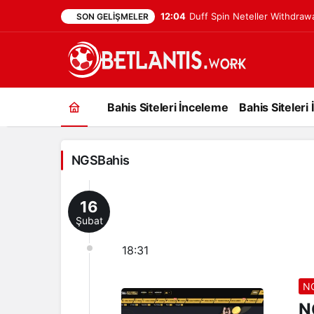
12:04
Duff Spin Neteller Withdraw
SON GELIŞMELER
NGSBahis Haberleri
Bahis Siteleri İnceleme
Bahis Siteleri
NGSBahis
16
Şubat
18:31
NG
N