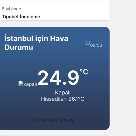
8 yıl önce
Tipobet İnceleme
İstanbul için Hava
09:53
Durumu
24.9
°C
Kapalı
Hissedilen 26.1°C
Daha Fazla Detay