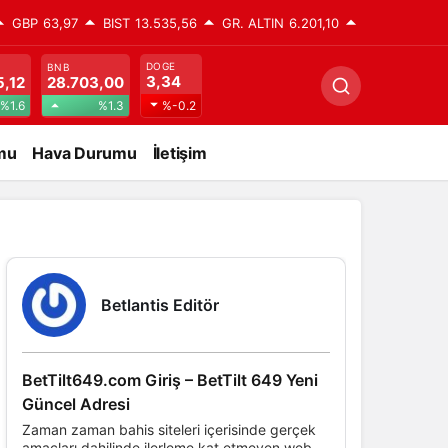
GBP
63,97
BIST
13.535,56
GR. ALTIN
6.201,10
DOGE
BNB
3,34
5,12
28.703,00
%1.6
%1.3
%-0.2
mu
Hava Durumu
İletişim
Yazarlarımız
Betlantis Editör
BetTilt649.com Giriş – BetTilt 649 Yeni
Güncel Adresi
Zaman zaman bahis siteleri içerisinde gerçek
amaçları dahilinde ilerleme kat etmeyen web