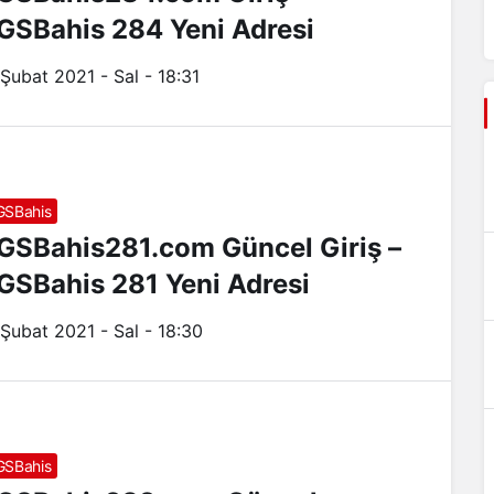
GSBahis 284 Yeni Adresi
 Şubat 2021 - Sal - 18:31
SBahis
GSBahis281.com Güncel Giriş –
GSBahis 281 Yeni Adresi
 Şubat 2021 - Sal - 18:30
SBahis