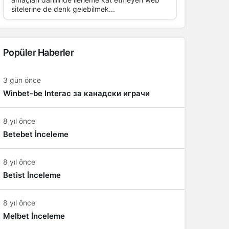
sitelerine de denk gelebilmek...
Popüler Haberler
3 gün önce
Winbet-be Interac за канадски играчи
8 yıl önce
Betebet İnceleme
8 yıl önce
Betist İnceleme
8 yıl önce
Melbet İnceleme