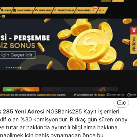
Kaliteli Bahis Siteleri
leri
How to Navigate the
 Tipps für den
Slots Gallery App for
s Tipico Live
Endless Gaming
Entertainment
0
 285 Yeni Adresi
NGSBahis285 Kayıt İşlemleri.
eklif olan %30 komisyondur. Birkaç gün süren onay
e tutarlar hakkında ayrıntılı bilgi alma hakkına
anabilmek için bahis oynamadan önce bu