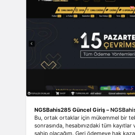
Kaliteli Bahis Siteleri
Kaliteli Bahis Site
The Advantages of
Using Grosvenor
Die besten
Casinos App for
Einstieg in
Seamless Gaming
Casino
NGSBahis285 Güncel Giriş –
NGSBahis
Bu, ortak ortaklar için mükemmel bir t
sonrasında, hesabınızdaki tüm kayıtlar v
sahip olacağım. Geri ödemeye hak kaz