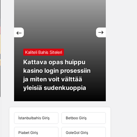
Kaliteli Bahis Siteleri
Kaliteli 
Kattava opas huippu
Zerou
kasino login prosessiin
revie
ja miten voit välttää
supor
yleisiä sudenkuoppia
atend
İstanbulbahis Giriş
Betboo Giriş
Piabet Giriş
GoleGol Giriş