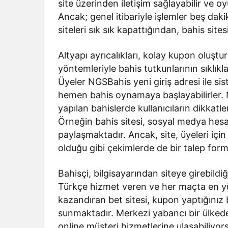
site üzerinden iletişim sağlayabilir ve oy
Ancak; genel itibariyle işlemler beş daki
siteleri sık sık kapattığından, bahis site
Altyapı ayrıcalıkları, kolay kupon oluştu
yöntemleriyle bahis tutkunlarının sıklıkla
Üyeler NGSBahis yeni giriş adresi ile si
hemen bahis oynamaya başlayabilirler. 
yapılan bahislerde kullanıcıların dikkatl
Örneğin bahis sitesi, sosyal medya hesa
paylaşmaktadır. Ancak, site, üyeleri için 
olduğu gibi çekimlerde de bir talep for
Bahisçi, bilgisayarından siteye girebildiğ
Türkçe hizmet veren ve her maçta en yü
kazandıran bet sitesi, kupon yaptığınız 
sunmaktadır. Merkezi yabancı bir ülked
online müşteri hizmetlerine ulaşabiliyor