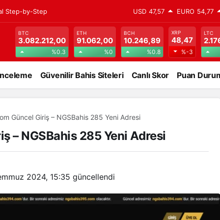
al Step-by-Step
USD
47,57
EURO
54,77
XRP
BTC
ETH
BCH
LTC
48,47
3.082.212,00
91.062,00
10.246,89
2.17
%0.3
%0
%0.8
%-3
 İnceleme
Güvenilir Bahis Siteleri
Canlı Skor
Puan Duru
m Güncel Giriş – NGSBahis 285 Yeni Adresi
ş – NGSBahis 285 Yeni Adresi
ı
emmuz 2024, 15:35
güncellendi