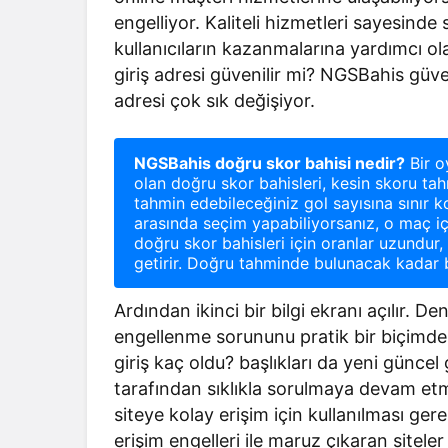
engelliyor. Kaliteli hizmetleri sayesind
kullanıcıların kazanmalarına yardımcı ol
giriş adresi güvenilir mi? NGSBahis güve
adresi çok sık değişiyor.
NGSBahis doğru skor bahisi nedir?
Bir o
olan doğru skor bahisleri, kesin skoru tahm
tahmin edebileceğiniz gol sayısına sınır k
arasında seçim yapabiliyorsanız, o maç iç
doğru skor bahisleri için oranlar uzundur
getirir. Doğru tahminde bulunacak kadar bil
Ardından ikinci bir bilgi ekranı açılır. De
engellenme sorununu pratik bir biçimde
giriş kaç oldu? başlıkları da yeni güncel 
tarafından sıklıkla sorulmaya devam etm
siteye kolay erişim için kullanılması ge
erişim engelleri ile maruz çıkaran siteler