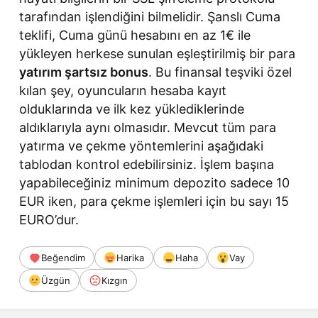
tarafından işlendiğini bilmelidir. Şanslı Cuma
teklifi, Cuma günü hesabını en az 1€ ile
yükleyen herkese sunulan eşleştirilmiş bir para
yatırım şartsız bonus
. Bu finansal teşviki özel
kılan şey, oyuncuların hesaba kayıt
olduklarında ve ilk kez yüklediklerinde
aldıklarıyla aynı olmasıdır. Mevcut tüm para
yatırma ve çekme yöntemlerini aşağıdaki
tablodan kontrol edebilirsiniz. İşlem başına
yapabileceğiniz minimum depozito sadece 10
EUR iken, para çekme işlemleri için bu sayı 15
EURO’dur.
Beğendim
Harika
Haha
Vay
Üzgün
Kızgın