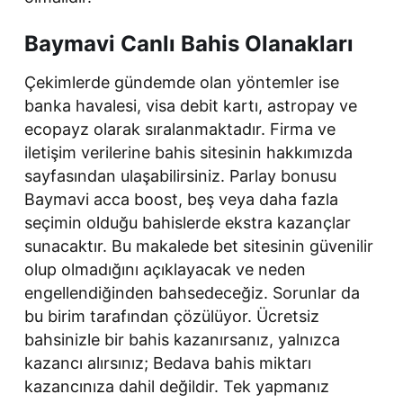
Baymavi Canlı Bahis Olanakları
Çekimlerde gündemde olan yöntemler ise
banka havalesi, visa debit kartı, astropay ve
ecopayz olarak sıralanmaktadır. Firma ve
iletişim verilerine bahis sitesinin hakkımızda
sayfasından ulaşabilirsiniz. Parlay bonusu
Baymavi acca boost, beş veya daha fazla
seçimin olduğu bahislerde ekstra kazançlar
sunacaktır. Bu makalede bet sitesinin güvenilir
olup olmadığını açıklayacak ve neden
engellendiğinden bahsedeceğiz. Sorunlar da
bu birim tarafından çözülüyor. Ücretsiz
bahsinizle bir bahis kazanırsanız, yalnızca
kazancı alırsınız; Bedava bahis miktarı
kazancınıza dahil değildir. Tek yapmanız