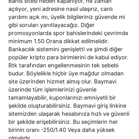
Bahis sitesi neden kapanıyor, ne zaman
açılıyor, yeni adresine nasıl ulaşırız, canlı
yardımı açık mı, üyelik bilgileriniz güvende mi
gibi soruları yanıtlayacağız. Diğer
promosyonlarda spor bahislerindeki çevrimde
minimum 1.50 Orana dikkat edilmelidir.
Bankacılık sistemini genişletti ve şimdi diğer
popüler kripto para birimlerini de kabul ediyor.
Btk tarafından engellenmesinin tek sebebi
budur. Böylelikle hiçbir üye mağdur olmadan
site üzerinden hizmet almış olur. Baymavi
üzerinde tüm işlemlerinizi güvenle
tamamlayabilir, kuponlarınızı emniyetli bir
şekilde oluşturabilirsiniz. Baymavi giriş linkine
sitemizden ulaşarak hesabınıza hızlı ve güvenli
bir şekilde erişebilirsiniz. Bu seçimlerin her
birinin oranı -250/1.40 Veya daha yüksek
olmalıdır.