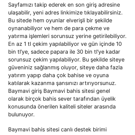
Sayfamızı takip ederek en son giriş adresine
ulaşabilir, yeni adres linkimize tıklayabilirsiniz.
Bu sitede hem oyunlar elverişli bir şekilde
oynanabiliyor ve hem de para çekme ve
yatırma işlemleri sorunsuz yerine getirilebiliyor.
En az 1 tl çekim yapılabiliyor ve gün içinde 10
bin tl’ye, sadece papara ile 30 bin tl’ye kadar
sorunsuz çekim yapılabiliyor. Bu şekilde siteye
güveniniz sağlanmış oluyor, siteye daha fazla
yatırım yapıp daha çok bahise ve oyuna
katılarak kazanma şansınızı artırıyorsunuz.
Baymavi giriş Baymavi bahis sitesi genel
olarak birçok bahis sever tarafından üyelik
konusunda önerilen kaliteli siteler arasında
bulunuyor.
Baymavi bahis sitesi canlı destek birimi