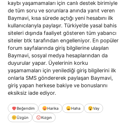
kaybı yaşamamaları için canlı destek birimiyle
de tüm soru ve sorunlara anında yanıt veren
Baymavi, kısa sürede açtığı yeni hesabını ilk
kullanıcılarıyla paylaşır. Türkiye’de yasal bahis
siteleri dışında faaliyet gösteren tüm yabancı
siteler btk tarafından engelleniyor. En popüler
forum sayfalarında giriş bilgilerine ulaşılan
Baymavi, sosyal medya hesaplarından da
duyurular yapar. Üyelerinin korku
yaşamamaları için yenilediği giriş bilgilerini ilk
onlarla SMS göndererek paylaşan Baymavi,
giriş yapan herkese bakiye ve bonuslarını
eksiksiz iade ediyor.
Beğendim
Harika
Haha
Vay
Üzgün
Kızgın