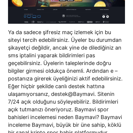
Ya da sadece şifresiz maç izlemek için bu
siteyi tercih edebilirsiniz. Üyeler bu durumdan
şikayetçi değildir, ancak yine de dilediğiniz an
sms iptalini yaparak bildirimleri pas
geçebilirsiniz. Üyelerin taleplerinde doğru
bilgiler girmesi oldukça önemli. Ardından e –
postanıza girerek üyeliğinizi aktif edebilirsiniz.
Eğer hiçbir şekilde canlı destek hattına
ulaşamıyorsanız, destek@Baymavi. Sitenin
7/24 açık olduğunu söyleyebiliriz. Bildirimleri
açık tutmanızı öneriyoruz. Baymavi spor
bahisleri incelemesi neden Baymavi? Baymavi
inceleme Baymavi, büyük bir üne sahip, köklü
bir sanal kripto spor bahis platformudur.