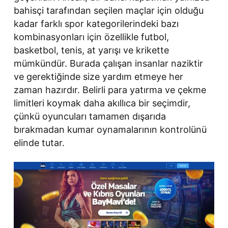
bahisçi tarafından seçilen maçlar için olduğu
kadar farklı spor kategorilerindeki bazı
kombinasyonları için özellikle futbol, ​​
basketbol, ​​tenis, at yarışı ve krikette
mümkündür. Burada çalışan insanlar naziktir
ve gerektiğinde size yardım etmeye her
zaman hazırdır. Belirli para yatırma ve çekme
limitleri koymak daha akıllıca bir seçimdir,
çünkü oyuncuları tamamen dışarıda
bırakmadan kumar oynamalarının kontrolünü
elinde tutar.