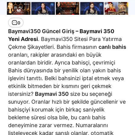
0
Baymavi350 Güncel Giriş
– Baymavi 350
Yeni Adresi
. Baymavi350 Sitesi Para Yatırma
Çekme Şikayetleri. Bahis firmasının
canlı bahis
oranları, rakipler arasındaki en büyük
oranlardan biridir. Ayrıca bahisçi, çevrimiçi
Bahis dünyasında bir yenilik olan yakın bahis
işlevini tanıttı. Belki bahsinizi iptal etmek veya
etkinlik bitmeden bir kısmını geri çekmek
istersiniz?
Baymavi 350
size bu seçeneği
sunuyor. Oranlar hızlı bir şekilde güncellenir ve
bahisçiyi korumak için birkaç saniyelik
bekleme süresi olsa bile, bu canlı bahis
deneyimine zarar vermez. Numaralarını
listeleyecek kadar şanslı olanlar, otomatik