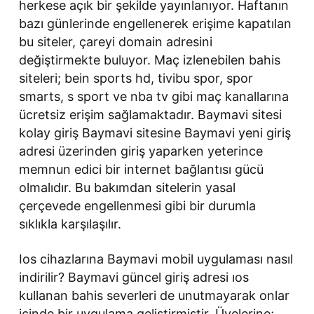
herkese açık bir şekilde yayınlanıyor. Haftanın
bazı günlerinde engellenerek erişime kapatılan
bu siteler, çareyi domain adresini
değiştirmekte buluyor. Maç izlenebilen bahis
siteleri; bein sports hd, tivibu spor, spor
smarts, s sport ve nba tv gibi maç kanallarına
ücretsiz erişim sağlamaktadır. Baymavi sitesi
kolay giriş Baymavi sitesine Baymavi yeni giriş
adresi üzerinden giriş yaparken yeterince
memnun edici bir internet bağlantısı gücü
olmalıdır. Bu bakımdan sitelerin yasal
çerçevede engellenmesi gibi bir durumla
sıklıkla karşılaşılır.
Ios cihazlarına Baymavi mobil uygulaması nasıl
indirilir? Baymavi güncel giriş adresi ıos
kullanan bahis severleri de unutmayarak onlar
içinde bir uygulama geliştirmiştir. Üyelerine;