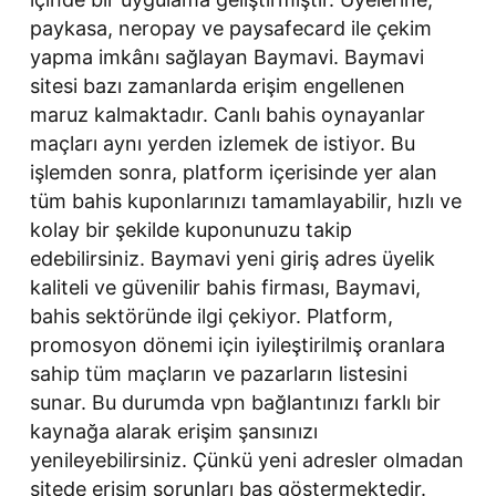
paykasa, neropay ve paysafecard ile çekim
yapma imkânı sağlayan Baymavi. Baymavi
sitesi bazı zamanlarda erişim engellenen
maruz kalmaktadır. Canlı bahis oynayanlar
maçları aynı yerden izlemek de istiyor. Bu
işlemden sonra, platform içerisinde yer alan
tüm bahis kuponlarınızı tamamlayabilir, hızlı ve
kolay bir şekilde kuponunuzu takip
edebilirsiniz. Baymavi yeni giriş adres üyelik
kaliteli ve güvenilir bahis firması, Baymavi,
bahis sektöründe ilgi çekiyor. Platform,
promosyon dönemi için iyileştirilmiş oranlara
sahip tüm maçların ve pazarların listesini
sunar. Bu durumda vpn bağlantınızı farklı bir
kaynağa alarak erişim şansınızı
yenileyebilirsiniz. Çünkü yeni adresler olmadan
sitede erişim sorunları baş göstermektedir.