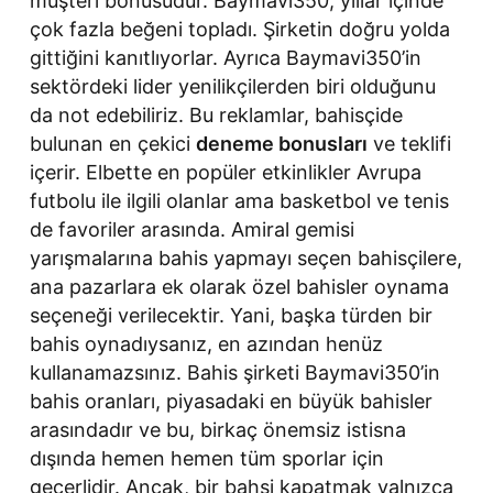
müşteri bonusudur. Baymavi350, yıllar içinde
çok fazla beğeni topladı. Şirketin doğru yolda
gittiğini kanıtlıyorlar. Ayrıca Baymavi350’in
sektördeki lider yenilikçilerden biri olduğunu
da not edebiliriz. Bu reklamlar, bahisçide
bulunan en çekici
deneme bonusları
ve teklifi
içerir. Elbette en popüler etkinlikler Avrupa
futbolu ile ilgili olanlar ama basketbol ve tenis
de favoriler arasında. Amiral gemisi
yarışmalarına bahis yapmayı seçen bahisçilere,
ana pazarlara ek olarak özel bahisler oynama
seçeneği verilecektir. Yani, başka türden bir
bahis oynadıysanız, en azından henüz
kullanamazsınız. Bahis şirketi Baymavi350’in
bahis oranları, piyasadaki en büyük bahisler
arasındadır ve bu, birkaç önemsiz istisna
dışında hemen hemen tüm sporlar için
geçerlidir. Ancak, bir bahsi kapatmak yalnızca