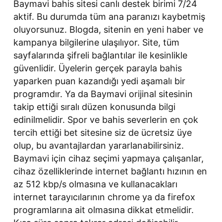
Baymavi bahis sitesi canlı destek birimi 7/24
aktif. Bu durumda tüm ana paranızı kaybetmiş
oluyorsunuz. Blogda, sitenin en yeni haber ve
kampanya bilgilerine ulaşılıyor. Site, tüm
sayfalarında şifreli bağlantılar ile kesinlikle
güvenlidir. Üyelerin gerçek parayla bahis
yaparken puan kazandığı yedi aşamalı bir
programdır. Ya da Baymavi orijinal sitesinin
takip ettiği sıralı düzen konusunda bilgi
edinilmelidir. Spor ve bahis severlerin en çok
tercih ettiği bet sitesine siz de ücretsiz üye
olup, bu avantajlardan yararlanabilirsiniz.
Baymavi için cihaz seçimi yapmaya çalışanlar,
cihaz özelliklerinde internet bağlantı hızının en
az 512 kbp/s olmasına ve kullanacakları
internet tarayıcılarının chrome ya da firefox
programlarına ait olmasına dikkat etmelidir.