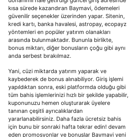
donanımlı hale getirdiği güncel giriş adresinde
kısa sürede kazandıran Baymavi, ödemeleri
güvenilir seçenekler üzerinden yapar. Sitenin,
kredi kartı, banka havalesi, astropay, ecopayz
yöntemleri en popüler yatırım olanakları
arasında bulunmaktadır. Bununla birlikte,
bonus miktarı, diğer bonusların çoğu gibi aynı
anda serbest bırakılmaz.
Yani, cüzi miktarda yatırım yaparak ve
kaybederek de bonus alınabiliyor. Giriş işlemi
yapıldıktan sonra, eski platformda olduğu gibi
tüm bahis işlemlerinizi hızlı bir şekilde yapabilir,
kuponunuzu hemen oluşturarak üyelere
tanınan çeşitli ayrıcalıklardan
yararlanabilirsiniz. Daha fazla ücretsiz bahis
için bunu bir sonraki hafta tekrar edin! devam
eden promosyonlar ve bonuslar Baymavi yeni