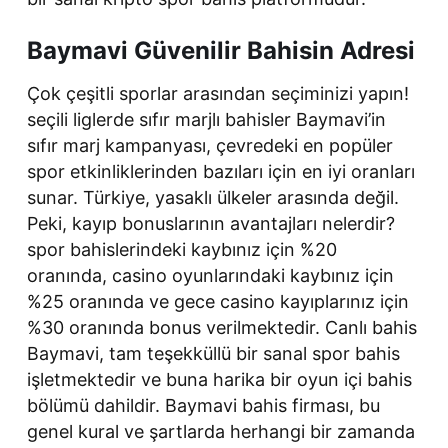
Baymavi Güvenilir Bahisin Adresi
Çok çeşitli sporlar arasından seçiminizi yapın!
seçili liglerde sıfır marjlı bahisler Baymavi’in
sıfır marj kampanyası, çevredeki en popüler
spor etkinliklerinden bazıları için en iyi oranları
sunar. Türkiye, yasaklı ülkeler arasında değil.
Peki, kayıp bonuslarının avantajları nelerdir?
spor bahislerindeki kaybınız için %20
oranında, casino oyunlarındaki kaybınız için
%25 oranında ve gece casino kayıplarınız için
%30 oranında bonus verilmektedir. Canlı bahis
Baymavi, tam teşekküllü bir sanal spor bahis
işletmektedir ve buna harika bir oyun içi bahis
bölümü dahildir. Baymavi bahis firması, bu
genel kural ve şartlarda herhangi bir zamanda