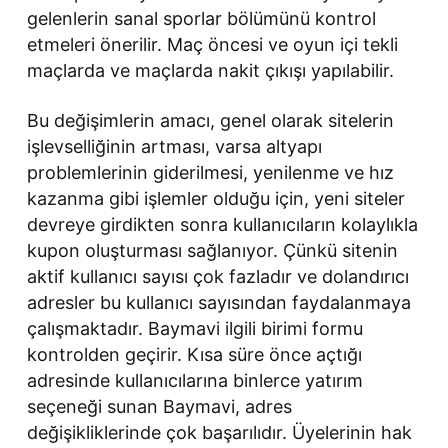
gelenlerin sanal sporlar bölümünü kontrol
etmeleri önerilir. Maç öncesi ve oyun içi tekli
maçlarda ve maçlarda nakit çıkışı yapılabilir.
Bu değişimlerin amacı, genel olarak sitelerin
işlevselliğinin artması, varsa altyapı
problemlerinin giderilmesi, yenilenme ve hız
kazanma gibi işlemler olduğu için, yeni siteler
devreye girdikten sonra kullanıcıların kolaylıkla
kupon oluşturması sağlanıyor. Çünkü sitenin
aktif kullanıcı sayısı çok fazladır ve dolandırıcı
adresler bu kullanıcı sayısından faydalanmaya
çalışmaktadır. Baymavi ilgili birimi formu
kontrolden geçirir. Kısa süre önce açtığı
adresinde kullanıcılarına binlerce yatırım
seçeneği sunan Baymavi, adres
değişikliklerinde çok başarılıdır. Üyelerinin hak