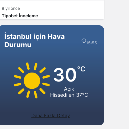
8 yıl önce
Tipobet İnceleme
İstanbul için Hava
15:55
Durumu
30
°C
Açık
Hissedilen 37°C
Daha Fazla Detay