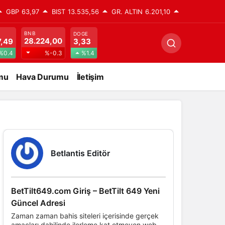
GBP
63,97
BIST
13.535,56
GR. ALTIN
6.201,10
BNB
DOGE
28.224,00
7,49
3,33
%0.4
%1.4
%-0.3
mu
Hava Durumu
İletişim
Yazarlarımız
Betlantis Editör
BetTilt649.com Giriş – BetTilt 649 Yeni
Güncel Adresi
Zaman zaman bahis siteleri içerisinde gerçek
amaçları dahilinde ilerleme kat etmeyen web