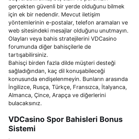
gerçekten güvenli bir yerde olduğunu bilmek
için ek bir nedendir. Mevcut iletişim
yöntemlerinin e-postalar, telefon aramaları ve
web sitesindeki mesajlar olduğunu unutmayın.
Olayları veya bahis stratejilerini VDCasino
forumunda diğer bahisçilerle de
tartışabilirsiniz.
Bahisçi birden fazla dilde müşteri desteği
sağladığından, kaç dil konuşabileceği
konusunda endişelenmeyin. Bunların arasında
İngilizce, Rusça, Türkçe, Fransızca, İtalyanca,
Almanca, Çince, Arapça ve diğerlerini
bulacaksınız.
VDCasino Spor Bahisleri Bonus
Sistemi