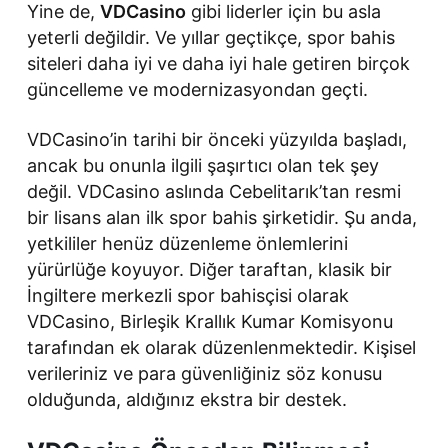
Yine de,
VDCasino
gibi liderler için bu asla
yeterli değildir. Ve yıllar geçtikçe, spor bahis
siteleri daha iyi ve daha iyi hale getiren birçok
güncelleme ve modernizasyondan geçti.
VDCasino’in tarihi bir önceki yüzyılda başladı,
ancak bu onunla ilgili şaşırtıcı olan tek şey
değil. VDCasino aslında Cebelitarık’tan resmi
bir lisans alan ilk spor bahis şirketidir. Şu anda,
yetkililer henüz düzenleme önlemlerini
yürürlüğe koyuyor. Diğer taraftan, klasik bir
İngiltere merkezli spor bahisçisi olarak
VDCasino, Birleşik Krallık Kumar Komisyonu
tarafından ek olarak düzenlenmektedir. Kişisel
verileriniz ve para güvenliğiniz söz konusu
olduğunda, aldığınız ekstra bir destek.