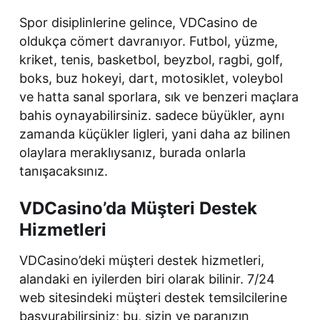
Spor disiplinlerine gelince, VDCasino de
oldukça cömert davranıyor. Futbol, ​​yüzme,
kriket, tenis, basketbol, ​​beyzbol, ragbi, golf,
boks, buz hokeyi, dart, motosiklet, voleybol
ve hatta sanal sporlara, sık ve benzeri maçlara
bahis oynayabilirsiniz. sadece büyükler, aynı
zamanda küçükler ligleri, yani daha az bilinen
olaylara meraklıysanız, burada onlarla
tanışacaksınız.
VDCasino’da Müşteri Destek
Hizmetleri
VDCasino’deki müşteri destek hizmetleri,
alandaki en iyilerden biri olarak bilinir. 7/24
web sitesindeki müşteri destek temsilcilerine
başvurabilirsiniz; bu, sizin ve paranızın