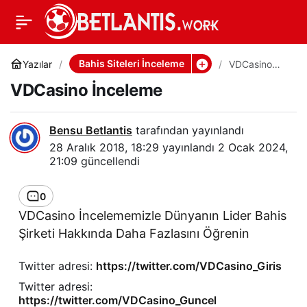
Bahis Siteleri İnceleme
Yazılar
VDCasino
İnceleme
VDCasino İnceleme
Bensu Betlantis
tarafından yayınlandı
28 Aralık 2018, 18:29
yayınlandı
2 Ocak 2024,
21:09
güncellendi
0
VDCasino İncelememizle Dünyanın Lider Bahis
Şirketi Hakkında Daha Fazlasını Öğrenin
Twitter adresi:
https://twitter.com/VDCasino_Giris
Twitter adresi:
https://twitter.com/VDCasino_Guncel