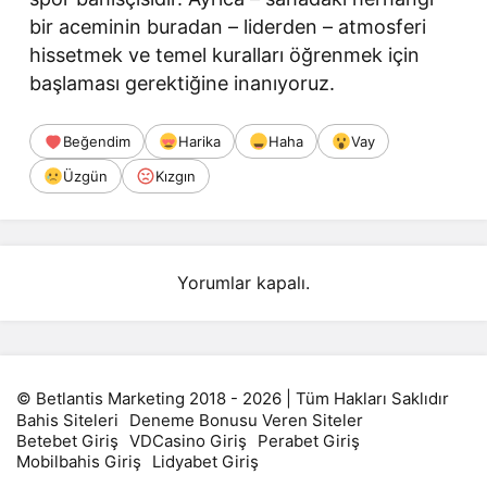
bir aceminin buradan – liderden – atmosferi
hissetmek ve temel kuralları öğrenmek için
başlaması gerektiğine inanıyoruz.
Beğendim
Harika
Haha
Vay
Üzgün
Kızgın
Yorumlar kapalı.
© Betlantis Marketing 2018 - 2026 | Tüm Hakları Saklıdır
Bahis Siteleri
Deneme Bonusu Veren Siteler
Betebet Giriş
VDCasino Giriş
Perabet Giriş
Mobilbahis Giriş
Lidyabet Giriş