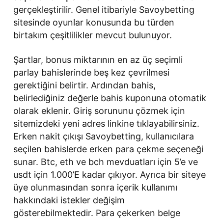
gerçekleştirilir. Genel itibariyle Savoybetting
sitesinde oyunlar konusunda bu türden
birtakım çeşitlilikler mevcut bulunuyor.
Şartlar, bonus miktarının en az üç seçimli
parlay bahislerinde beş kez çevrilmesi
gerektiğini belirtir. Ardından bahis,
belirlediğiniz değerle bahis kuponuna otomatik
olarak eklenir. Giriş sorununu çözmek için
sitemizdeki yeni adres linkine tıklayabilirsiniz.
Erken nakit çıkışı Savoybetting, kullanıcılara
seçilen bahislerde erken para çekme seçeneği
sunar. Btc, eth ve bch mevduatları için 5’e ve
usdt için 1.000’E kadar çıkıyor. Ayrıca bir siteye
üye olunmasından sonra içerik kullanımı
hakkındaki istekler değişim
gösterebilmektedir. Para çekerken belge