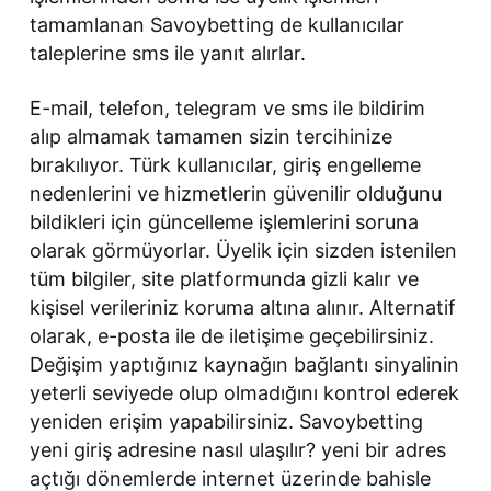
tamamlanan Savoybetting de kullanıcılar
taleplerine sms ile yanıt alırlar.
E-mail, telefon, telegram ve sms ile bildirim
alıp almamak tamamen sizin tercihinize
bırakılıyor. Türk kullanıcılar, giriş engelleme
nedenlerini ve hizmetlerin güvenilir olduğunu
bildikleri için güncelleme işlemlerini soruna
olarak görmüyorlar. Üyelik için sizden istenilen
tüm bilgiler, site platformunda gizli kalır ve
kişisel verileriniz koruma altına alınır. Alternatif
olarak, e-posta ile de iletişime geçebilirsiniz.
Değişim yaptığınız kaynağın bağlantı sinyalinin
yeterli seviyede olup olmadığını kontrol ederek
yeniden erişim yapabilirsiniz. Savoybetting
yeni giriş adresine nasıl ulaşılır? yeni bir adres
açtığı dönemlerde internet üzerinde bahisle