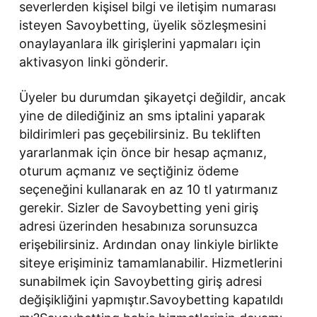
severlerden kişisel bilgi ve iletişim numarası
isteyen Savoybetting, üyelik sözleşmesini
onaylayanlara ilk girişlerini yapmaları için
aktivasyon linki gönderir.
Üyeler bu durumdan şikayetçi değildir, ancak
yine de dilediğiniz an sms iptalini yaparak
bildirimleri pas geçebilirsiniz. Bu tekliften
yararlanmak için önce bir hesap açmanız,
oturum açmanız ve seçtiğiniz ödeme
seçeneğini kullanarak en az 10 tl yatırmanız
gerekir. Sizler de Savoybetting yeni giriş
adresi üzerinden hesabınıza sorunsuzca
erişebilirsiniz. Ardından onay linkiyle birlikte
siteye erişiminiz tamamlanabilir. Hizmetlerini
sunabilmek için Savoybetting giriş adresi
değişikliğini yapmıştır.Savoybetting kapatıldı