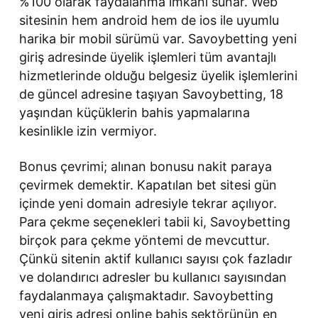
%100 olarak faydalanma imkânı sunar. Web
sitesinin hem android hem de ios ile uyumlu
harika bir mobil sürümü var. Savoybetting yeni
giriş adresinde üyelik işlemleri tüm avantajlı
hizmetlerinde olduğu belgesiz üyelik işlemlerini
de güncel adresine taşıyan Savoybetting, 18
yaşından küçüklerin bahis yapmalarına
kesinlikle izin vermiyor.
Bonus çevrimi; alınan bonusu nakit paraya
çevirmek demektir. Kapatılan bet sitesi gün
içinde yeni domain adresiyle tekrar açılıyor.
Para çekme seçenekleri tabii ki, Savoybetting
birçok para çekme yöntemi de mevcuttur.
Çünkü sitenin aktif kullanıcı sayısı çok fazladır
ve dolandırıcı adresler bu kullanıcı sayısından
faydalanmaya çalışmaktadır. Savoybetting
yeni giriş adresi online bahis sektörünün en