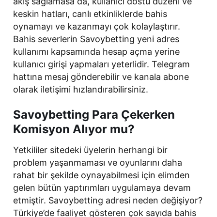
akış sağlamasa da, kullanıcı dostu düzeni ve
keskin hatları, canlı etkinliklerde bahis
oynamayı ve kazanmayı çok kolaylaştırır.
Bahis severlerin Savoybetting yeni adres
kullanımı kapsamında hesap açma yerine
kullanıcı girişi yapmaları yeterlidir. Telegram
hattına mesaj gönderebilir ve kanala abone
olarak iletişimi hızlandırabilirsiniz.
Savoybetting Para Çekerken
Komisyon Alıyor mu?
Yetkililer sitedeki üyelerin herhangi bir
problem yaşanmaması ve oyunlarını daha
rahat bir şekilde oynayabilmesi için elimden
gelen bütün yaptırımları uygulamaya devam
etmiştir. Savoybetting adresi neden değişiyor?
Türkiye’de faaliyet gösteren çok sayıda bahis