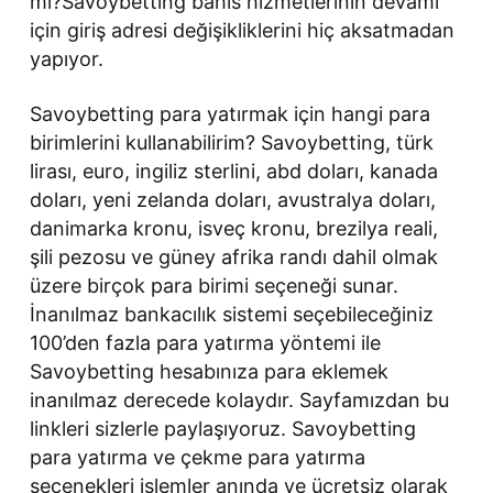
mı?Savoybetting bahis hizmetlerinin devamı
için giriş adresi değişikliklerini hiç aksatmadan
yapıyor.
Savoybetting para yatırmak için hangi para
birimlerini kullanabilirim? Savoybetting, türk
lirası, euro, ingiliz sterlini, abd doları, kanada
doları, yeni zelanda doları, avustralya doları,
danimarka kronu, isveç kronu, brezilya reali,
şili pezosu ve güney afrika randı dahil olmak
üzere birçok para birimi seçeneği sunar.
İnanılmaz bankacılık sistemi seçebileceğiniz
100’den fazla para yatırma yöntemi ile
Savoybetting hesabınıza para eklemek
inanılmaz derecede kolaydır. Sayfamızdan bu
linkleri sizlerle paylaşıyoruz. Savoybetting
para yatırma ve çekme para yatırma
seçenekleri işlemler anında ve ücretsiz olarak