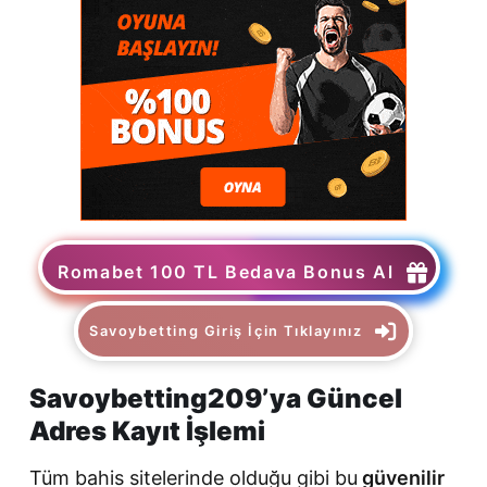
Romabet 100 TL Bedava Bonus Al
Savoybetting Giriş İçin Tıklayınız
Savoybetting209’ya Güncel
Adres Kayıt İşlemi
Tüm bahis sitelerinde olduğu gibi bu
güvenilir