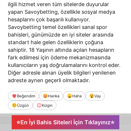
ilgili hizmet veren tüm sitelerde duyurular
yapan Savoybetting, özellikle sosyal medya
hesaplarını çok başarılı kullanıyor.
Savoybetting temel özellikleri sanal spor
bahisleri, günümüzde en iyi siteler arasında
standart hale gelen özelliklerin çoğuna
sahiptir. 18 Yaşının altında açılan hesapların
fark edilmesi için ödeme mekanizmasında
kullanıcıların yaş doğrulamalarını kontrol eder.
Diğer adresle alınan üyelik bilgileri yenilenen
adreste aynen geçerli olmaktadır.
Beğendim
Harika
Haha
Vay
Üzgün
Kızgın
⭐En İyi Bahis Siteleri İçin Tıklayınız⭐