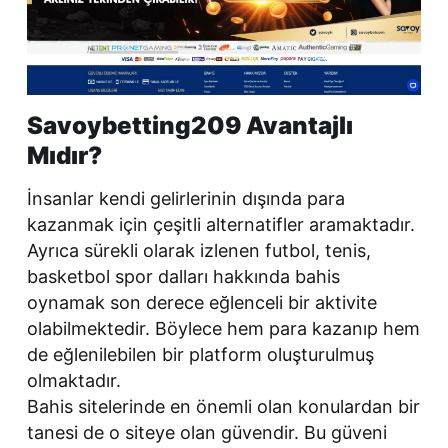
Savoybetting209 Avantajlı
Mıdır?
İnsanlar kendi gelirlerinin dışında para
kazanmak için çeşitli alternatifler aramaktadır.
Ayrıca sürekli olarak izlenen futbol, tenis,
basketbol spor dalları hakkında bahis
oynamak son derece eğlenceli bir aktivite
olabilmektedir. Böylece hem para kazanıp hem
de eğlenilebilen bir platform oluşturulmuş
olmaktadır.
Bahis sitelerinde en önemli olan konulardan bir
tanesi de o siteye olan güvendir. Bu güveni