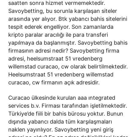
saatten sonra hizmet vermemektedir.
Savoybetting, bu sorunla karşılaşan siteler
arasında yer alıyor. Btk yabancı bahis sitelerini
tespit ederek engelliyor. Son zamanlarda
kripto paralar aracılığı ile para transferi
yapılmaya da başlanmıştır. Savoybetting bahis
firmasının adresi nedir? Savoybetting firma
adresi, heelsumstraat 51 vredenberg
willemstad curacao, cw olarak belirtilmektedir.
Heelsumstraat 51 vredenberg willemstad
curacao, cw firmanın açık adresidir.
Curacao ülkesinde kurulan aaa ıntegrated
services b.v. Firması tarafından işletilmektedir.
Türkiye’de fiili bir bahis bürosu yoktur. Bunun
dışında yabancı dalda tüm karşılaşmaları
naklen yayınlıyor. Savoybetting yeni giriş