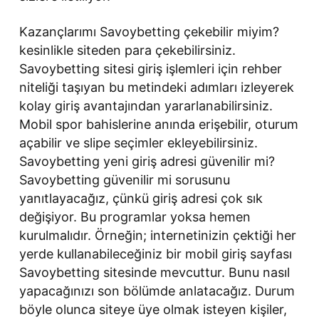
Kazançlarımı Savoybetting çekebilir miyim?
kesinlikle siteden para çekebilirsiniz.
Savoybetting sitesi giriş işlemleri için rehber
niteliği taşıyan bu metindeki adımları izleyerek
kolay giriş avantajından yararlanabilirsiniz.
Mobil spor bahislerine anında erişebilir, oturum
açabilir ve slipe seçimler ekleyebilirsiniz.
Savoybetting yeni giriş adresi güvenilir mi?
Savoybetting güvenilir mi sorusunu
yanıtlayacağız, çünkü giriş adresi çok sık
değişiyor. Bu programlar yoksa hemen
kurulmalıdır. Örneğin; internetinizin çektiği her
yerde kullanabileceğiniz bir mobil giriş sayfası
Savoybetting sitesinde mevcuttur. Bunu nasıl
yapacağınızı son bölümde anlatacağız. Durum
böyle olunca siteye üye olmak isteyen kişiler,