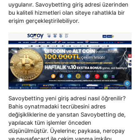
uygulanır. Savoybetting giriş adresi üzerinden
bu kaliteli hizmetleri olan siteye rahatlıkla bir
erişim gerçekleştirilebiliyor.
Savoybetting yeni giriş adresi nasıl öğrenilir?
Bahis oynatmadaki tecrübesini adres
değişikliklerine de yansıtan Savoybetting de,
yapılacak tüm işlemler önceden
düşünülmüştür. Üyelerine; paykasa, neropay
ve paysafecard ile çekim yapma imkânı