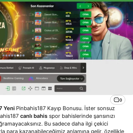
leri
Kaliteli Bahis Siteleri
igate the
Kattava opas huippu
ry App for
kasino login prosessiin
aming
ja miten voit välttää
ment
yleisiä sudenkuoppia
0
7 Yeni
Pinbahis187 Kayıp Bonusu. İster sonsuz
nbahis187
canlı bahis
spor bahislerinde şansınızı
uğramayacaksınız. Bu sadece daha ilgi çekici
 para kazanabileceğimiz anlamına gelir, özellikle