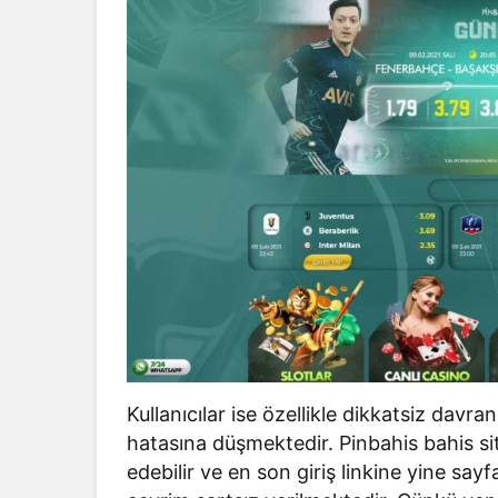
Kullanıcılar ise özellikle dikkatsiz davr
hatasına düşmektedir. Pinbahis bahis si
edebilir ve en son giriş linkine yine say