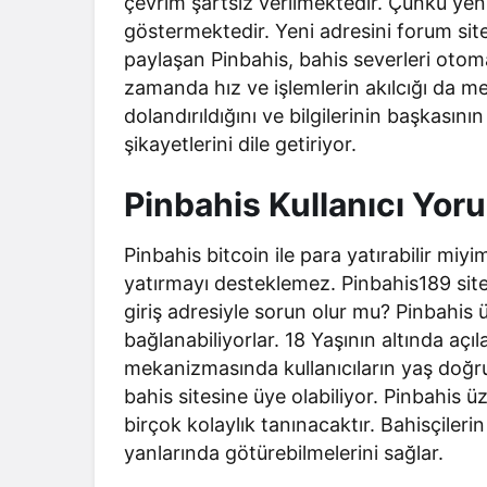
çevrim şartsız verilmektedir. Çünkü yen
göstermektedir. Yeni adresini forum sit
paylaşan Pinbahis, bahis severleri otoma
zamanda hız ve işlemlerin akılcığı da m
dolandırıldığını ve bilgilerinin başkasını
şikayetlerini dile getiriyor.
Pinbahis Kullanıcı Yoru
Pinbahis bitcoin ile para yatırabilir miyi
yatırmayı desteklemez. Pinbahis189 site
giriş adresiyle sorun olur mu? Pinbahis 
bağlanabiliyorlar. 18 Yaşının altında açı
mekanizmasında kullanıcıların yaş doğru
bahis sitesine üye olabiliyor. Pinbahis 
birçok kolaylık tanınacaktır. Bahisçileri
yanlarında götürebilmelerini sağlar.