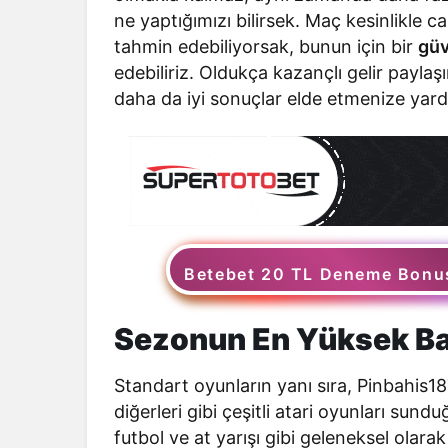
ne yaptığımızı bilirsek. Maç kesinlikle ca
tahmin edebiliyorsak, bunun için bir
güv
edebiliriz. Oldukça kazançlı gelir paylaş
daha da iyi sonuçlar elde etmenize yardım
Betebet 20 TL Deneme Bonu
Sezonun En Yüksek Ba
Standart oyunların yanı sıra, Pinbahis
diğerleri gibi çeşitli atari oyunları su
futbol ve at yarışı gibi geleneksel olara