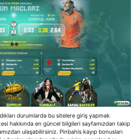
andıkları durumlarda bu sitelere giriş yapmak
tesi hakkında en güncel bilgileri sayfamızdan takip
famızdan ulaşabilirsiniz. Pinbahis kayıp bonusları