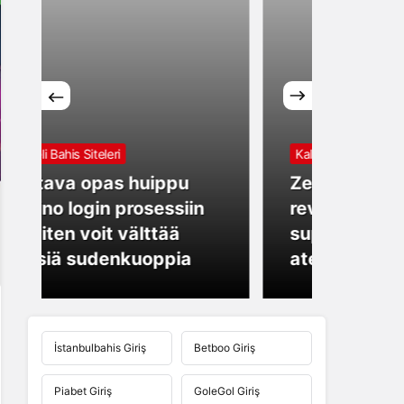
Kaliteli Bahis Siteleri
Kaliteli 
Zeroum Bet Casino
review com foco em
Cum s
suporte ao cliente e
toate 
atendimento
aplica
İstanbulbahis Giriş
Betboo Giriş
Piabet Giriş
GoleGol Giriş