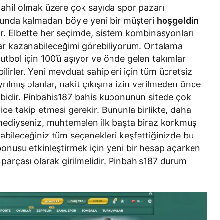
 dahil olmak üzere çok sayıda spor pazarı
unda kalmadan böyle yeni bir müşteri
hoşgeldin
ir. Elbette her seçimde, sistem kombinasyonları
dar kazanabileceğimi görebiliyorum. Ortalama
futbol için 100’ü aşıyor ve önde gelen takımlar
irler. Yeni mevduat sahipleri için tüm ücretsiz
yrılmış olanlar, nakit çıkışına izin verilmeden önce
abidir. Pinbahis187 bahis kuponunun sitede çok
lice takip etmesi gerekir. Bununla birlikte, daha
tmediyseniz, muhtemelen ilk başta biraz korkmuş
abileceğiniz tüm seçenekleri keşfettiğinizde bu
, bonusu etkinleştirmek için yeni bir hesap açarken
 parçası olarak girilmelidir. Pinbahis187 durum