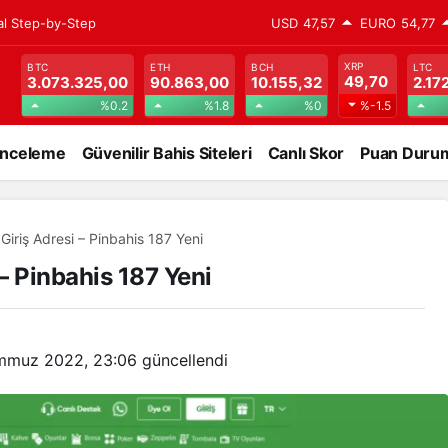
al Step-by-Step
USD
47,57
EURO
54,77
XRP
BTC
ETH
BCH
LTC
49,70
3.073.325,00
90.863,00
10.155,32
2.17
%0.2
%1.8
%0
%-1.5
 İnceleme
Güvenilir Bahis Siteleri
Canlı Skor
Puan Duru
iriş Adresi – Pinbahis 187 Yeni
– Pinbahis 187 Yeni
ı
mmuz 2022, 23:06
güncellendi