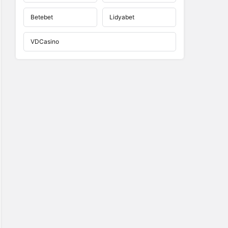
Betebet
Lidyabet
VDCasino