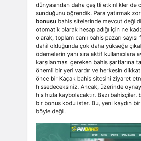
dünyasından daha çeşitli etkinlikler de
sunduğunu öğrendik. Para yatırmak zor
bonusu
bahis sitelerinde mevcut değild
otomatik olarak hesapladığı için ne ka
olarak, toplam canlı bahis pazarı sayısı 
dahil olduğunda çok daha yükseğe çıkabil
ödemelerin yanı sıra aktif kullanıcılara a
karşılanması gereken bahis şartlarına t
önemli bir yeri vardır ve herkesin dikkat
önce bir Kaçak bahis sitesini ziyaret e
hissedeceksiniz. Ancak, üzerinde oynay
his hızla kaybolacaktır. Bazı bahisçiler
bir bonus kodu ister. Bu, yeni kaydın bir
böyle değil.