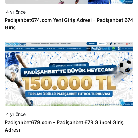
4 yıl önce
Padişahbet674.com Yeni Giriş Adresi – Padişahbet 674
Giriş
4 yıl önce
Padişahbet679.com – Padişahbet 679 Güncel Giriş
Adresi