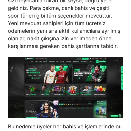
sizi heyecanlandıran bir şeyse, doğru yere
geldiniz. Para çekme, canlı bahis ve çeşitli
spor türleri gibi tüm seçenekler mevcuttur.
Yeni mevduat sahipleri için tüm ücretsiz
ödemelerin yanı sıra aktif kullanıcılara ayrılmış
olanlar, nakit çıkışına izin verilmeden önce
karşılanması gereken bahis şartlarına tabidir.
Bu nedenle üyeler her bahis ve işlemlerinde bu