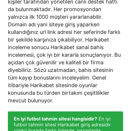
kişiler tarafından yönetilen canlı destek hattı
da bulunmaktadır. Her promosyondan
yalnızca ilk 1000 müşteri yararlanabilir.
Domain adı yani siteye giriş yaparken
kullandığınız url link adresi her seferinde farklı
bir şekilde karşınıza çıkabiliyor. Harikabet
inceleme sonucu Harikabet sanal bahis
incelemesi, çok iyi bir kararla sonuçlanıyor. Bu
açıdan çok güvenilir ve kaliteli bir firma
diyebiliriz. Sözü uzatmadan, bahis sitesinin
tüm kayıp bonuslarını inceleyelim. Genel
itibariyle Harikabet sitesinde oyunlar
konusunda bu türden birtakım çeşitlilikler
mevcut bulunuyor.
En iyi futbol tahmin sitesi hangisidir?
En iyi
futbol tahmin sitesi Harikabet giriş adresidir
çünkü burada farklı liglerde, pazarlarda