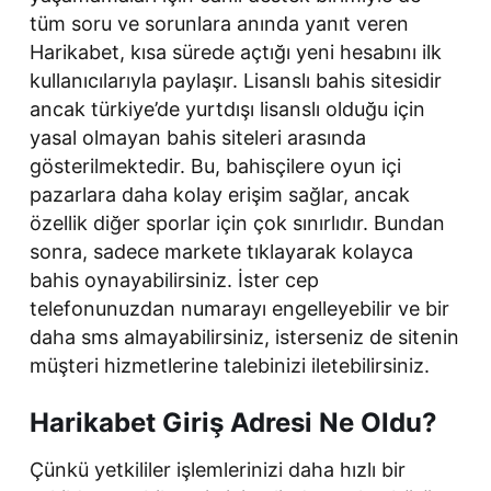
tüm soru ve sorunlara anında yanıt veren
Harikabet, kısa sürede açtığı yeni hesabını ilk
kullanıcılarıyla paylaşır. Lisanslı bahis sitesidir
ancak türkiye’de yurtdışı lisanslı olduğu için
yasal olmayan bahis siteleri arasında
gösterilmektedir. Bu, bahisçilere oyun içi
pazarlara daha kolay erişim sağlar, ancak
özellik diğer sporlar için çok sınırlıdır. Bundan
sonra, sadece markete tıklayarak kolayca
bahis oynayabilirsiniz. İster cep
telefonunuzdan numarayı engelleyebilir ve bir
daha sms almayabilirsiniz, isterseniz de sitenin
müşteri hizmetlerine talebinizi iletebilirsiniz.
Harikabet Giriş Adresi Ne Oldu?
Çünkü yetkililer işlemlerinizi daha hızlı bir