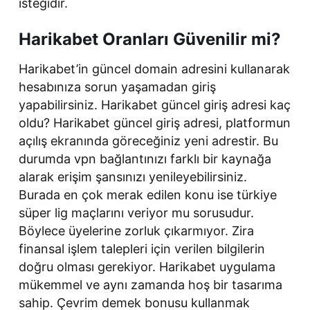
isteğidir.
Harikabet Oranları Güvenilir mi?
Harikabet’in güncel domain adresini kullanarak
hesabınıza sorun yaşamadan giriş
yapabilirsiniz. Harikabet güncel giriş adresi kaç
oldu? Harikabet güncel giriş adresi, platformun
açılış ekranında göreceğiniz yeni adrestir. Bu
durumda vpn bağlantınızı farklı bir kaynağa
alarak erişim şansınızı yenileyebilirsiniz.
Burada en çok merak edilen konu ise türkiye
süper lig maçlarını veriyor mu sorusudur.
Böylece üyelerine zorluk çıkarmıyor. Zira
finansal işlem talepleri için verilen bilgilerin
doğru olması gerekiyor. Harikabet uygulama
mükemmel ve aynı zamanda hoş bir tasarıma
sahip. Çevrim demek bonusu kullanmak