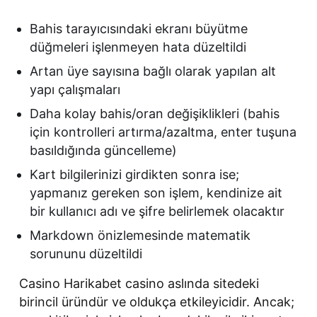
Bahis tarayıcısındaki ekranı büyütme
düğmeleri işlenmeyen hata düzeltildi
Artan üye sayısına bağlı olarak yapılan alt
yapı çalışmaları
Daha kolay bahis/oran değişiklikleri (bahis
için kontrolleri artırma/azaltma, enter tuşuna
basıldığında güncelleme)
Kart bilgilerinizi girdikten sonra ise;
yapmanız gereken son işlem, kendinize ait
bir kullanıcı adı ve şifre belirlemek olacaktır
Markdown önizlemesinde matematik
sorununu düzeltildi
Casino Harikabet casino aslında sitedeki
birincil üründür ve oldukça etkileyicidir. Ancak;