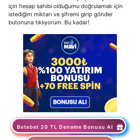
için hesap sahibi olduğumu doğrulamak için
istediğim miktarı ve şifremi girip gönder
butonuna tıklıyorum. Bu kadar!
Betebet 20 TL Deneme Bonusu Al