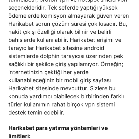
seçenekleridir. Tek seferde yaptığı yüksek
ödemelerde komisyon almayarak güven veren
Harikabet sorun çözüm süresi çok kısadır. Bu,
nakit çıkışı özelliği olarak bilinir ve belirli
bahislerde kullanılabilir. Harikabet erişimi ve
tarayıcılar Harikabet sitesine android
sistemlerde dolphin tarayıcısı üzerinden pek
sağlıklı bir şekilde giriş yapılamıyor. Örneğin;
internetinizin çektiği her yerde
kullanabileceğiniz bir mobil giriş sayfası
Harikabet sitesinde mevcuttur. Sizlere bu
konuda yardımcı olabilecek birbirinden farklı
türler kullanımın rahat birçok vpn sistemi
destek temin edebilir.
Harikabet para yatırma yöntemleri ve
limitleri: