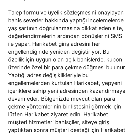
Talep formu ve üyelik sözleşmesini onaylayan
bahis severler hakkında yaptığı incelemelerde
yaş şartının doğrulanmasına dikkat eden site,
değerlendirmelerin ardından dönüşlerini SMS
ile yapar. Harikabet giriş adresini her
engellendiğinde yeniden değiştiriyor. Bu
özellik için uygun olan açık bahislerde, kupon
üzerinde özel bir para çekme düğmesi bulunur.
Yaptığı adres değişiklikleriyle bu
engellemelerden kurtulan Harikabet, yepyeni
içeriklere sahip yeni adresinden kazandırmaya
devam eder. Bölgenizde mevcut olan para
çekme yöntemlerinin bir listesini görmek için
lütfen Harikabet ziyaret edin. Harikabet
müşteri hizmetleri bahisçiler, siteye giriş
yaptıktan sonra müşteri desteği için Harikabet