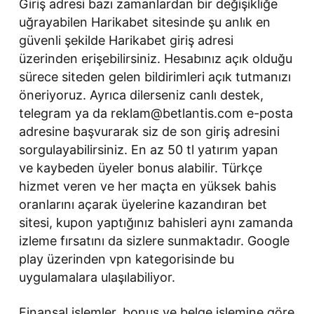
Giriş adresi bazı zamanlardan bir değişikliğe
uğrayabilen Harikabet sitesinde şu anlık en
güvenli şekilde Harikabet giriş adresi
üzerinden erişebilirsiniz. Hesabınız açık olduğu
sürece siteden gelen bildirimleri açık tutmanızı
öneriyoruz. Ayrıca dilerseniz canlı destek,
telegram ya da
reklam@betlantis.com
e-posta
adresine başvurarak siz de son giriş adresini
sorgulayabilirsiniz. En az 50 tl yatırım yapan
ve kaybeden üyeler bonus alabilir. Türkçe
hizmet veren ve her maçta en yüksek bahis
oranlarını açarak üyelerine kazandıran bet
sitesi, kupon yaptığınız bahisleri aynı zamanda
izleme fırsatını da sizlere sunmaktadır. Google
play üzerinden vpn kategorisinde bu
uygulamalara ulaşılabiliyor.
Finansal işlemler, bonus ve belge işlemine göre