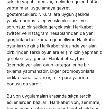
şekilde yapabilmeniz için elinden gelen bütün
yaptırımları uygulamaya gayret
göstereceklerdir. Kurallara uygun şekilde
yapılan bonus talep ve işlemleri hızlı ve
sorunsuz bir şekilde gerçekleşir. Harikabet
twitter ve instagram hesaplarından da yeni
giriş linkini her zaman güncelliyor. Harikabet
oyunları ve giriş Harikabet sitesinde yer alan
birbirinden farklı oyunlara erişim için yapmanız
gereken şey, güncel Harikabet sayfası
üzerinde yer alan oyun kategorilerine bir
tıklama yapmanızdır. Diğer promosyonlarla
birlikte sanal casino için ilk para yatırma
bonusu da vardır.
Bu vpn uygulamaları arasında sıkça tercih
edilenlerden bazıları, Harikabet vpn, zenmate,
tunnelbear, proton vpn ve hotspot shield vpn