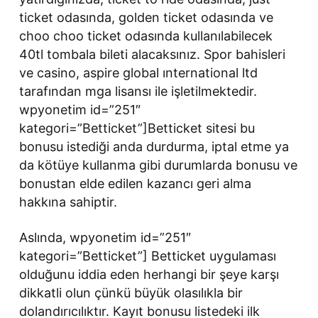
ticket odasında, golden ticket odasında ve
choo choo ticket odasında kullanılabilecek
40tl tombala bileti alacaksınız. Spor bahisleri
ve casino, aspire global ınternational ltd
tarafından mga lisansı ile işletilmektedir.
wpyonetim id=”251″
kategori=”Betticket”]Betticket sitesi bu
bonusu istediği anda durdurma, iptal etme ya
da kötüye kullanma gibi durumlarda bonusu ve
bonustan elde edilen kazancı geri alma
hakkına sahiptir.
Aslında, wpyonetim id=”251″
kategori=”Betticket”] Betticket uygulaması
olduğunu iddia eden herhangi bir şeye karşı
dikkatli olun çünkü büyük olasılıkla bir
dolandırıcılıktır. Kayıt bonusu listedeki ilk