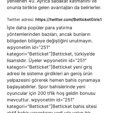
yenilenen 40. Ayrıca sadakat katmanını ve
onunla birlikte gelen avantajları da belirlerler.
Twitter adresi:
https://twitter.com/BetticketGiris1
İşte daha popüler para yatırma
yöntemlerinden bazıları, ancak bunların
bölgeden bölgeye değiştiğini unutmayın.
wpyonetim id=”251″
kategori=”Betticket”]Betticket, türkiye’de
lisanslıdır. Üyeler wpyonetim id=”251″
kategori=”Betticket”]Betticket yeni giriş
adresi ile sisteme girdikleri an geniş ürün
yelpazesini görerek hemen bahis oynamaya
başlayabilirler. Spor bahislerinde yeni
oyuncular için 200 tl’lik hoş geldin bonusu
mevcuttur. wpyonetim id=”251″
kategori=”Betticket”]Betticket bahis sitesi
aktif bahis yaşantısını yedi yıla yakın bir