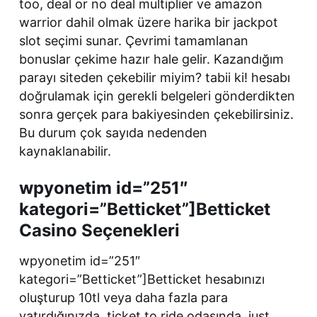
too, deal or no deal multiplier ve amazon
warrior dahil olmak üzere harika bir jackpot
slot seçimi sunar. Çevrimi tamamlanan
bonuslar çekime hazır hale gelir. Kazandığım
parayı siteden çekebilir miyim? tabii ki! hesabı
doğrulamak için gerekli belgeleri gönderdikten
sonra gerçek para bakiyesinden çekebilirsiniz.
Bu durum çok sayıda nedenden
kaynaklanabilir.
wpyonetim id=”251″
kategori=”Betticket”]Betticket
Casino Seçenekleri
wpyonetim id=”251″
kategori=”Betticket”]Betticket hesabınızı
oluşturup 10tl veya daha fazla para
yatırdığınızda, ticket to ride odasında, just