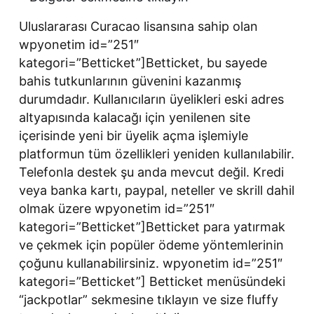
Uluslararası Curacao lisansına sahip olan
wpyonetim id=”251″
kategori=”Betticket”]Betticket, bu sayede
bahis tutkunlarının güvenini kazanmış
durumdadır. Kullanıcıların üyelikleri eski adres
altyapısında kalacağı için yenilenen site
içerisinde yeni bir üyelik açma işlemiyle
platformun tüm özellikleri yeniden kullanılabilir.
Telefonla destek şu anda mevcut değil. Kredi
veya banka kartı, paypal, neteller ve skrill dahil
olmak üzere wpyonetim id=”251″
kategori=”Betticket”]Betticket para yatırmak
ve çekmek için popüler ödeme yöntemlerinin
çoğunu kullanabilirsiniz. wpyonetim id=”251″
kategori=”Betticket”] Betticket menüsündeki
“jackpotlar” sekmesine tıklayın ve size fluffy