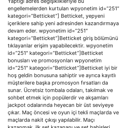
Yaptığı adres değişiklikleriyle bu
engellemelerden kurtulan wpyonetim id=”251″
kategori=”Betticket”] Betticket, yepyeni
içeriklere sahip yeni adresinden kazandırmaya
devam eder. wpyonetim id=”251″
kategori=”Betticket”]Betticket giriş bölümünü
tıklayanlar erişim yapabilecektir. wpyonetim
id=”251″ kategori=”Betticket”]Betticket
bonusları ve promosyonları wpyonetim
id=”251″ kategori=”Betticket”]Betticket iyi bir
hoş geldin bonusuna sahiptir ve ayrıca kayıtlı
müşterilere başka promosyon fırsatları da
sunar. Ücretsiz tombala odaları, takılmak ve
sohbet etmek için popülerdir ve akşamları
jackpot odalarında heyecan bir üst seviyeye
çıkar. Maç öncesi ve oyun içi tekli maçlarda ve
maçlarda nakit çıkışı yapılabilir. Maçı
kazanmak, ilk set kazananı ve set bahisleri