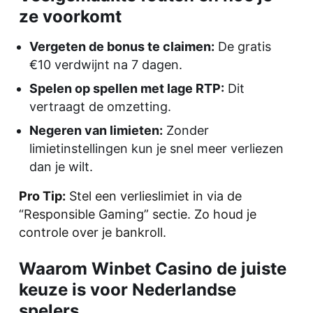
ze voorkomt
Vergeten de bonus te claimen:
De gratis
€10 verdwijnt na 7 dagen.
Spelen op spellen met lage RTP:
Dit
vertraagt de omzetting.
Negeren van limieten:
Zonder
limietinstellingen kun je snel meer verliezen
dan je wilt.
Pro Tip:
Stel een verlieslimiet in via de
“Responsible Gaming” sectie. Zo houd je
controle over je bankroll.
Waarom Winbet Casino de juiste
keuze is voor Nederlandse
spelers