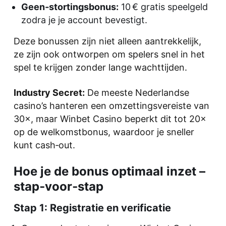
Geen‑stortingsbonus:
10 € gratis speelgeld
zodra je je account bevestigt.
Deze bonussen zijn niet alleen aantrekkelijk,
ze zijn ook ontworpen om spelers snel in het
spel te krijgen zonder lange wachttijden.
Industry Secret:
De meeste Nederlandse
casino’s hanteren een omzettingsvereiste van
30×, maar Winbet Casino beperkt dit tot 20×
op de welkomstbonus, waardoor je sneller
kunt cash‑out.
Hoe je de bonus optimaal inzet –
stap‑voor‑stap
Stap 1: Registratie en verificatie