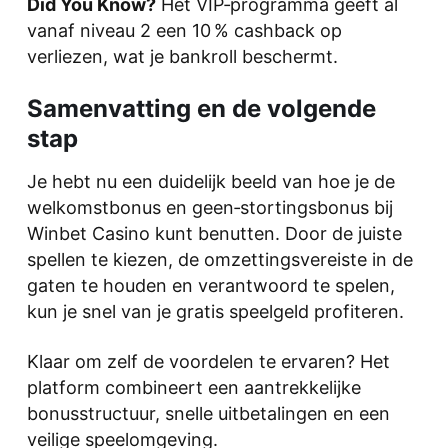
Did You Know?
Het VIP‑programma geeft al
vanaf niveau 2 een 10 % cashback op
verliezen, wat je bankroll beschermt.
Samenvatting en de volgende
stap
Je hebt nu een duidelijk beeld van hoe je de
welkomstbonus en geen‑stortingsbonus bij
Winbet Casino kunt benutten. Door de juiste
spellen te kiezen, de omzettingsvereiste in de
gaten te houden en verantwoord te spelen,
kun je snel van je gratis speelgeld profiteren.
Klaar om zelf de voordelen te ervaren? Het
platform combineert een aantrekkelijke
bonusstructuur, snelle uitbetalingen en een
veilige speelomgeving.