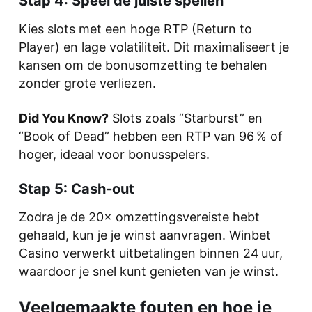
Stap 4: Speel de juiste spellen
Kies slots met een hoge RTP (Return to
Player) en lage volatiliteit. Dit maximaliseert je
kansen om de bonusomzetting te behalen
zonder grote verliezen.
Did You Know?
Slots zoals “Starburst” en
“Book of Dead” hebben een RTP van 96 % of
hoger, ideaal voor bonusspelers.
Stap 5: Cash‑out
Zodra je de 20× omzettingsvereiste hebt
gehaald, kun je je winst aanvragen. Winbet
Casino verwerkt uitbetalingen binnen 24 uur,
waardoor je snel kunt genieten van je winst.
Veelgemaakte fouten en hoe je