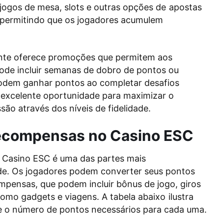
e jogos de mesa, slots e outras opções de apostas
 permitindo que os jogadores acumulem
nte oferece promoções que permitem aos
pode incluir semanas de dobro de pontos ou
podem ganhar pontos ao completar desafios
 excelente oportunidade para maximizar o
ão através dos níveis de fidelidade.
Recompensas no Casino ESC
 Casino ESC é uma das partes mais
de. Os jogadores podem converter seus pontos
pensas, que podem incluir bônus de jogo, giros
 como gadgets e viagens. A tabela abaixo ilustra
e o número de pontos necessários para cada uma.