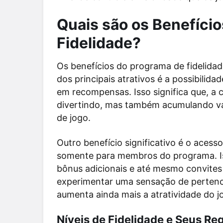
Quais são os Benefíci
Fidelidade?
Os benefícios do programa de fidelida
dos principais atrativos é a possibili
em recompensas. Isso significa que, a 
divertindo, mas também acumulando v
de jogo.
Outro benefício significativo é o aces
somente para membros do programa. Iss
bônus adicionais e até mesmo convite
experimentar uma sensação de pertenc
aumenta ainda mais a atratividade do 
Níveis de Fidelidade e Seus Re