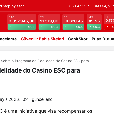
al Step-by-Step
USD
47,57
EURO
54,77
LTC
BTC
ETH
BCH
XRP
2.17
3.097.946,00
91.519,00
10.320,45
49,55
%0.1
%0.4
%0.4
%0.3
%
 İnceleme
Güvenilir Bahis Siteleri
Canlı Skor
Puan Duru
 Sobre o Programa de Fidelidade do Casino ESC para
dores Frequentes
delidade do Casino ESC para
ayıs 2026, 10:41
güncellendi
C é uma iniciativa que visa recompensar os