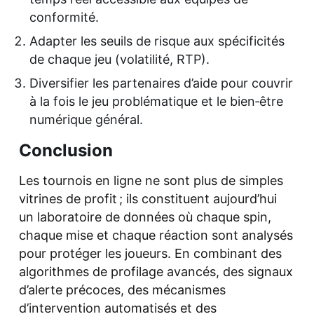
conformité.
Adapter les seuils de risque aux spécificités
de chaque jeu (volatilité, RTP).
Diversifier les partenaires d’aide pour couvrir
à la fois le jeu problématique et le bien‑être
numérique général.
Conclusion
Les tournois en ligne ne sont plus de simples
vitrines de profit ; ils constituent aujourd’hui
un laboratoire de données où chaque spin,
chaque mise et chaque réaction sont analysés
pour protéger les joueurs. En combinant des
algorithmes de profilage avancés, des signaux
d’alerte précoces, des mécanismes
d’intervention automatisés et des