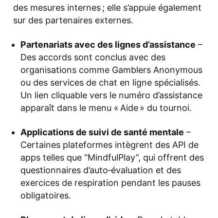
des mesures internes ; elle s’appuie également
sur des partenaires externes.
Partenariats avec des lignes d’assistance
–
Des accords sont conclus avec des
organisations comme Gamblers Anonymous
ou des services de chat en ligne spécialisés.
Un lien cliquable vers le numéro d’assistance
apparaît dans le menu « Aide » du tournoi.
Applications de suivi de santé mentale
–
Certaines plateformes intègrent des API de
apps telles que “MindfulPlay”, qui offrent des
questionnaires d’auto‑évaluation et des
exercices de respiration pendant les pauses
obligatoires.