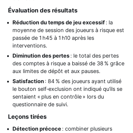
Évaluation des résultats
Réduction du temps de jeu excessif
: la
moyenne de session des joueurs à risque est
passée de 1 h45 à 1 h10 après les
interventions.
Diminution des pertes
: le total des pertes
des comptes à risque a baissé de 38 % grâce
aux limites de dépôt et aux pauses.
Satisfaction
: 84 % des joueurs ayant utilisé
le bouton self‑exclusion ont indiqué qu’ils se
sentaient « plus en contrôle » lors du
questionnaire de suivi.
Leçons tirées
Détection précoce
: combiner plusieurs