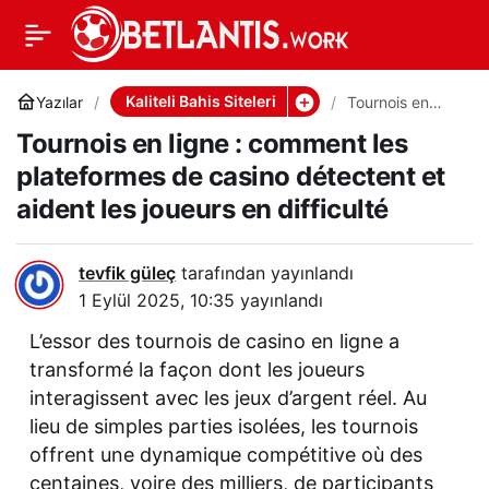
Kaliteli Bahis Siteleri
Yazılar
Tournois en
ligne : comment
Tournois en ligne : comment les
les plateformes
de casino
plateformes de casino détectent et
détectent et
aident les
aident les joueurs en difficulté
joueurs en
difficulté
tevfik güleç
tarafından yayınlandı
1 Eylül 2025, 10:35
yayınlandı
L’essor des tournois de casino en ligne a
transformé la façon dont les joueurs
interagissent avec les jeux d’argent réel. Au
lieu de simples parties isolées, les tournois
offrent une dynamique compétitive où des
centaines, voire des milliers, de participants