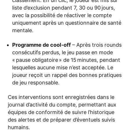
classement. En un clic, le joueur est mis sur
liste d’exclusion pendant 7, 30 ou 90 jours,
avec la possibilité de réactiver le compte
uniquement après un questionnaire de santé
mentale.
Programme de cool‑off
– Après trois rounds
consécutifs perdus, le jeu passe en mode
« pause obligatoire » de 15 minutes, pendant
lesquelles aucune mise n’est acceptée. Le
joueur reçoit un rappel des bonnes pratiques
de jeu responsable.
Ces interventions sont enregistrées dans le
journal d’activité du compte, permettant aux
équipes de conformité de suivre l’historique
des alertes et de préparer d’éventuels suivis
humains.