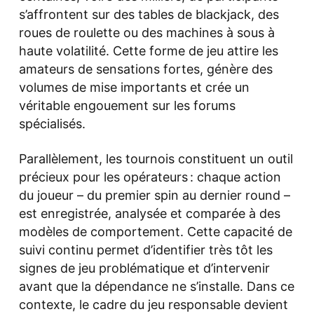
s’affrontent sur des tables de blackjack, des
roues de roulette ou des machines à sous à
haute volatilité. Cette forme de jeu attire les
amateurs de sensations fortes, génère des
volumes de mise importants et crée un
véritable engouement sur les forums
spécialisés.
Parallèlement, les tournois constituent un outil
précieux pour les opérateurs : chaque action
du joueur – du premier spin au dernier round –
est enregistrée, analysée et comparée à des
modèles de comportement. Cette capacité de
suivi continu permet d’identifier très tôt les
signes de jeu problématique et d’intervenir
avant que la dépendance ne s’installe. Dans ce
contexte, le cadre du jeu responsable devient