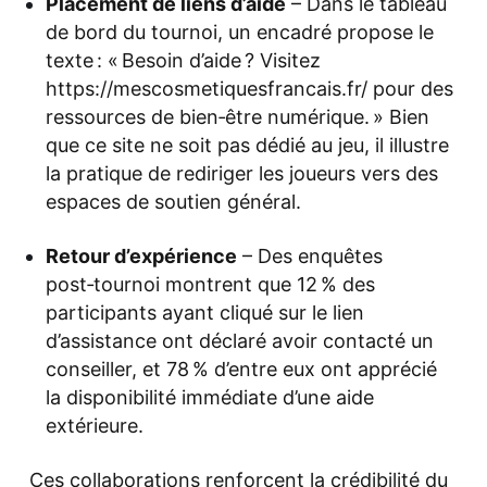
Placement de liens d’aide
– Dans le tableau
de bord du tournoi, un encadré propose le
texte : « Besoin d’aide ? Visitez
https://mescosmetiquesfrancais.fr/ pour des
ressources de bien‑être numérique. » Bien
que ce site ne soit pas dédié au jeu, il illustre
la pratique de rediriger les joueurs vers des
espaces de soutien général.
Retour d’expérience
– Des enquêtes
post‑tournoi montrent que 12 % des
participants ayant cliqué sur le lien
d’assistance ont déclaré avoir contacté un
conseiller, et 78 % d’entre eux ont apprécié
la disponibilité immédiate d’une aide
extérieure.
Ces collaborations renforcent la crédibilité du