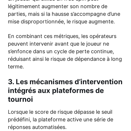
légitimement augmenter son nombre de
parties, mais si la hausse s’accompagne d’une
mise disproportionnée, le risque augmente.
En combinant ces métriques, les opérateurs
peuvent intervenir avant que le joueur ne
s’enfonce dans un cycle de perte continue,
réduisant ainsi le risque de dépendance à long
terme.
3. Les mécanismes d’intervention
intégrés aux plateformes de
tournoi
Lorsque le score de risque dépasse le seuil
prédéfini, la plateforme active une série de
réponses automatisées.