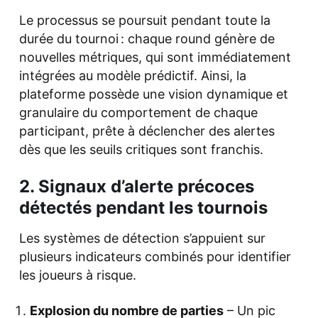
Le processus se poursuit pendant toute la
durée du tournoi : chaque round génère de
nouvelles métriques, qui sont immédiatement
intégrées au modèle prédictif. Ainsi, la
plateforme possède une vision dynamique et
granulaire du comportement de chaque
participant, prête à déclencher des alertes
dès que les seuils critiques sont franchis.
2. Signaux d’alerte précoces
détectés pendant les tournois
Les systèmes de détection s’appuient sur
plusieurs indicateurs combinés pour identifier
les joueurs à risque.
Explosion du nombre de parties
– Un pic