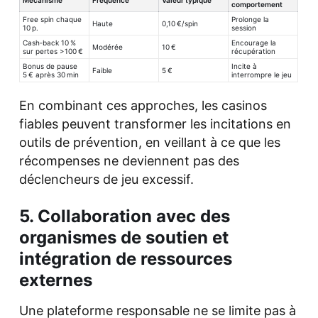
Mécanisme
Fréquence
Valeur typique
comportement
Free spin chaque
Prolonge la
Haute
0,10 €/spin
10 p.
session
Cash‑back 10 %
Encourage la
Modérée
10 €
sur pertes >100 €
récupération
Bonus de pause
Incite à
Faible
5 €
5 € après 30 min
interrompre le jeu
En combinant ces approches, les casinos
fiables peuvent transformer les incitations en
outils de prévention, en veillant à ce que les
récompenses ne deviennent pas des
déclencheurs de jeu excessif.
5. Collaboration avec des
organismes de soutien et
intégration de ressources
externes
Une plateforme responsable ne se limite pas à