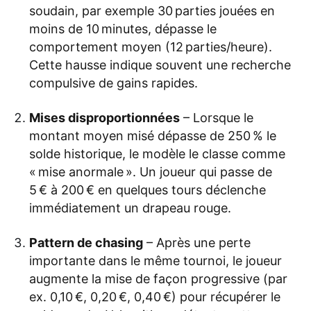
soudain, par exemple 30 parties jouées en
moins de 10 minutes, dépasse le
comportement moyen (12 parties/heure).
Cette hausse indique souvent une recherche
compulsive de gains rapides.
Mises disproportionnées
– Lorsque le
montant moyen misé dépasse de 250 % le
solde historique, le modèle le classe comme
« mise anormale ». Un joueur qui passe de
5 € à 200 € en quelques tours déclenche
immédiatement un drapeau rouge.
Pattern de chasing
– Après une perte
importante dans le même tournoi, le joueur
augmente la mise de façon progressive (par
ex. 0,10 €, 0,20 €, 0,40 €) pour récupérer le