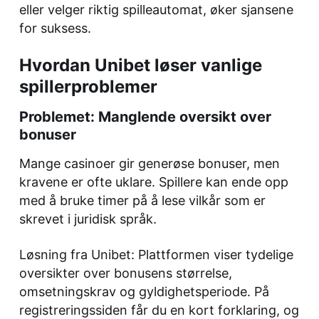
eller velger riktig spilleautomat, øker sjansene
for suksess.
Hvordan Unibet løser vanlige
spillerproblemer
Problemet: Manglende oversikt over
bonuser
Mange casinoer gir generøse bonuser, men
kravene er ofte uklare. Spillere kan ende opp
med å bruke timer på å lese vilkår som er
skrevet i juridisk språk.
Løsning fra Unibet: Plattformen viser tydelige
oversikter over bonusens størrelse,
omsetningskrav og gyldighetsperiode. På
registreringssiden får du en kort forklaring, og