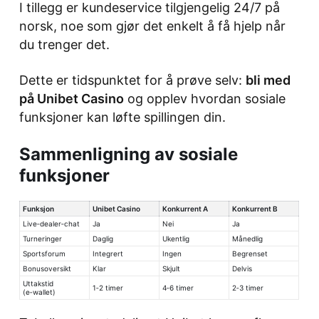
I tillegg er kundeservice tilgjengelig 24/7 på
norsk, noe som gjør det enkelt å få hjelp når
du trenger det.
Dette er tidspunktet for å prøve selv:
bli med
på Unibet Casino
og opplev hvordan sosiale
funksjoner kan løfte spillingen din.
Sammenligning av sosiale
funksjoner
Funksjon
Unibet Casino
Konkurrent A
Konkurrent B
Live‑dealer‑chat
Ja
Nei
Ja
Turneringer
Daglig
Ukentlig
Månedlig
Sportsforum
Integrert
Ingen
Begrenset
Bonusoversikt
Klar
Skjult
Delvis
Uttakstid
1‑2 timer
4‑6 timer
2‑3 timer
(e‑wallet)