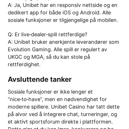
A: Ja, Unibet har en responsiv nettside og en
dedikert app for både iOS og Android. Alle
sosiale funksjoner er tilgjengelige på mobilen.
Q: Er live‑dealer‑spill rettferdige?
A: Unibet bruker anerkjente leverandører som
Evolution Gaming. Alle spill er regulert av
UKGC og MGA, så du kan stole på
rettferdighet.
Avsluttende tanker
Sosiale funksjoner er ikke lenger et
“nice‑to‑have”, men en nødvendighet for
moderne spillere. Unibet Casino har tatt dette
på alvor ved å integrere chat, turneringer, og
et aktivt sportsforum direkte i plattformen.