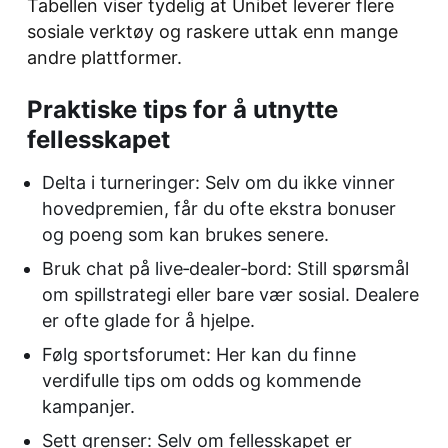
Tabellen viser tydelig at Unibet leverer flere
sosiale verktøy og raskere uttak enn mange
andre plattformer.
Praktiske tips for å utnytte
fellesskapet
Delta i turneringer: Selv om du ikke vinner
hovedpremien, får du ofte ekstra bonuser
og poeng som kan brukes senere.
Bruk chat på live‑dealer‑bord: Still spørsmål
om spillstrategi eller bare vær sosial. Dealere
er ofte glade for å hjelpe.
Følg sportsforumet: Her kan du finne
verdifulle tips om odds og kommende
kampanjer.
Sett grenser: Selv om fellesskapet er