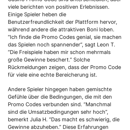
viele berichten von positiven Erlebnissen.
Einige Spieler heben die
Benutzerfreundlichkeit der Plattform hervor,
während andere die attraktiven Boni loben.
“Ich finde die Promo Codes genial, sie machen
das Spielen noch spannender”, sagt Leon T.
“Die Freispiele haben mir schon mehrmals
große Gewinne beschert.” Solche
Rückmeldungen zeigen, dass der Promo Code
für viele eine echte Bereicherung ist.
Andere Spieler hingegen haben gemischte
Gefühle über die Bedingungen, die mit den
Promo Codes verbunden sind. “Manchmal
sind die Umsatzbedingungen sehr hoch”,
bemerkt Julia H. “Das macht es schwierig, die
Gewinne abzuheben.” Diese Erfahrungen