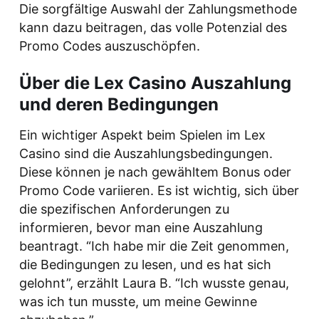
Die sorgfältige Auswahl der Zahlungsmethode
kann dazu beitragen, das volle Potenzial des
Promo Codes auszuschöpfen.
Über die Lex Casino Auszahlung
und deren Bedingungen
Ein wichtiger Aspekt beim Spielen im Lex
Casino sind die Auszahlungsbedingungen.
Diese können je nach gewähltem Bonus oder
Promo Code variieren. Es ist wichtig, sich über
die spezifischen Anforderungen zu
informieren, bevor man eine Auszahlung
beantragt. “Ich habe mir die Zeit genommen,
die Bedingungen zu lesen, und es hat sich
gelohnt”, erzählt Laura B. “Ich wusste genau,
was ich tun musste, um meine Gewinne