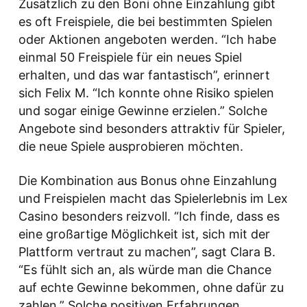
Zusätzlich zu den Boni ohne Einzahlung gibt
es oft Freispiele, die bei bestimmten Spielen
oder Aktionen angeboten werden. “Ich habe
einmal 50 Freispiele für ein neues Spiel
erhalten, und das war fantastisch”, erinnert
sich Felix M. “Ich konnte ohne Risiko spielen
und sogar einige Gewinne erzielen.” Solche
Angebote sind besonders attraktiv für Spieler,
die neue Spiele ausprobieren möchten.
Die Kombination aus Bonus ohne Einzahlung
und Freispielen macht das Spielerlebnis im Lex
Casino besonders reizvoll. “Ich finde, dass es
eine großartige Möglichkeit ist, sich mit der
Plattform vertraut zu machen”, sagt Clara B.
“Es fühlt sich an, als würde man die Chance
auf echte Gewinne bekommen, ohne dafür zu
zahlen.” Solche positiven Erfahrungen