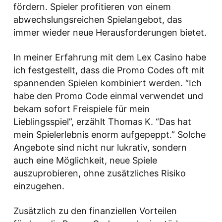
fördern. Spieler profitieren von einem
abwechslungsreichen Spielangebot, das
immer wieder neue Herausforderungen bietet.
In meiner Erfahrung mit dem Lex Casino habe
ich festgestellt, dass die Promo Codes oft mit
spannenden Spielen kombiniert werden. “Ich
habe den Promo Code einmal verwendet und
bekam sofort Freispiele für mein
Lieblingsspiel”, erzählt Thomas K. “Das hat
mein Spielerlebnis enorm aufgepeppt.” Solche
Angebote sind nicht nur lukrativ, sondern
auch eine Möglichkeit, neue Spiele
auszuprobieren, ohne zusätzliches Risiko
einzugehen.
Zusätzlich zu den finanziellen Vorteilen