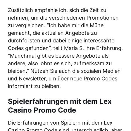
Zusätzlich empfehle ich, sich die Zeit zu
nehmen, um die verschiedenen Promotionen
zu vergleichen. “Ich habe mir die Mühe
gemacht, die aktuellen Angebote zu
durchforsten und dabei einige interessante
Codes gefunden”, teilt Maria S. ihre Erfahrung.
“Manchmal gibt es bessere Angebote als
andere, also lohnt es sich, aufmerksam zu
bleiben.” Nutzen Sie auch die sozialen Medien
und Newsletter, um über neue Promo Codes
informiert zu bleiben.
Spielerfahrungen mit dem Lex
Casino Promo Code
Die Erfahrungen von Spielern mit dem Lex
Casino Promo Code sind unterschiedlich, aber