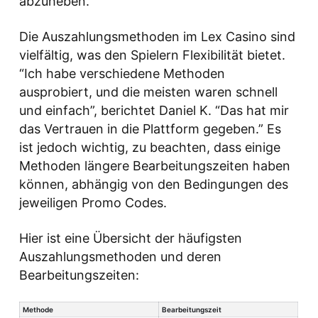
abzuheben.”
Die Auszahlungsmethoden im Lex Casino sind
vielfältig, was den Spielern Flexibilität bietet.
“Ich habe verschiedene Methoden
ausprobiert, und die meisten waren schnell
und einfach”, berichtet Daniel K. “Das hat mir
das Vertrauen in die Plattform gegeben.” Es
ist jedoch wichtig, zu beachten, dass einige
Methoden längere Bearbeitungszeiten haben
können, abhängig von den Bedingungen des
jeweiligen Promo Codes.
Hier ist eine Übersicht der häufigsten
Auszahlungsmethoden und deren
Bearbeitungszeiten:
Methode
Bearbeitungszeit