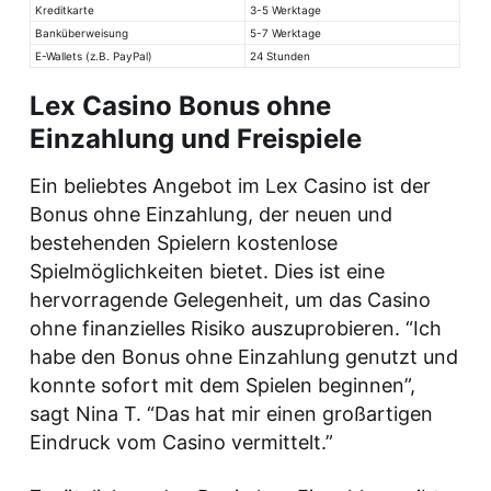
Kreditkarte
3-5 Werktage
Banküberweisung
5-7 Werktage
E-Wallets (z.B. PayPal)
24 Stunden
Lex Casino Bonus ohne
Einzahlung und Freispiele
Ein beliebtes Angebot im Lex Casino ist der
Bonus ohne Einzahlung, der neuen und
bestehenden Spielern kostenlose
Spielmöglichkeiten bietet. Dies ist eine
hervorragende Gelegenheit, um das Casino
ohne finanzielles Risiko auszuprobieren. “Ich
habe den Bonus ohne Einzahlung genutzt und
konnte sofort mit dem Spielen beginnen”,
sagt Nina T. “Das hat mir einen großartigen
Eindruck vom Casino vermittelt.”