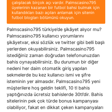
çalışılacak birçok açı vardır. Palmscasino795
üyelerinin kazanan bir futbol bahsi bulmak için
kullandıkları bazı açıları anlamak için sitenin
futbol blogları bölümünü okuyun.
Palmscasino795 türkiye’de şikâyet alıyor mu?
Palmscasino795 kullanıcı yorumlarını
şikâyetvar, eksi sözlük ve twitter gibi belli başlı
yerlerden okuyabilirsiniz. Palmscasino795
istediğiniz zaman doğrudan telefonunuzdan
bahis oynayabilirsiniz. Bu durumun bir diğer
nedeni her daim otomatik giriş yapılan
sekmelerde bu kez kullanıcı ismi ve şifre
isteminin yer almasıdır. Palmscasino795 yeni
müşterilere hoş geldin teklifi, 10 tl bahis
yaptığınızda ücretsiz bahislerde 30tl’dir. Bahis
sitelerinin pek çok türde bonus kampanyası
olabiliyor, fakat en dikkat çeken kampanyaları