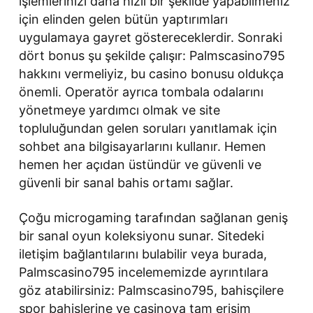
işlemlerinizi daha hızlı bir şekilde yapabilmeniz
için elinden gelen bütün yaptırımları
uygulamaya gayret göstereceklerdir. Sonraki
dört bonus şu şekilde çalışır: Palmscasino795
hakkını vermeliyiz, bu casino bonusu oldukça
önemli. Operatör ayrıca tombala odalarını
yönetmeye yardımcı olmak ve site
topluluğundan gelen soruları yanıtlamak için
sohbet ana bilgisayarlarını kullanır. Hemen
hemen her açıdan üstündür ve güvenli ve
güvenli bir sanal bahis ortamı sağlar.
Çoğu microgaming tarafından sağlanan geniş
bir sanal oyun koleksiyonu sunar. Sitedeki
iletişim bağlantılarını bulabilir veya burada,
Palmscasino795 incelememizde ayrıntılara
göz atabilirsiniz: Palmscasino795, bahisçilere
spor bahislerine ve casinoya tam erişim