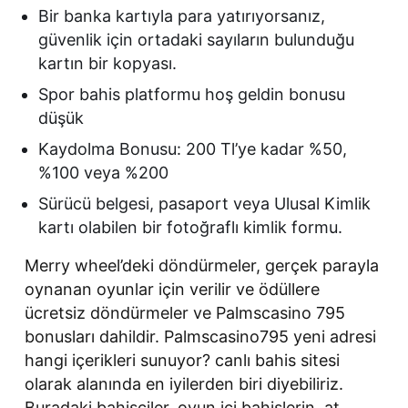
Bir banka kartıyla para yatırıyorsanız,
güvenlik için ortadaki sayıların bulunduğu
kartın bir kopyası.
Spor bahis platformu hoş geldin bonusu
düşük
Kaydolma Bonusu: 200 Tl’ye kadar %50,
%100 veya %200
Sürücü belgesi, pasaport veya Ulusal Kimlik
kartı olabilen bir fotoğraflı kimlik formu.
Merry wheel’deki döndürmeler, gerçek parayla
oynanan oyunlar için verilir ve ödüllere
ücretsiz döndürmeler ve Palmscasino 795
bonusları dahildir. Palmscasino795 yeni adresi
hangi içerikleri sunuyor? canlı bahis sitesi
olarak alanında en iyilerden biri diyebiliriz.
Buradaki bahisçiler, oyun içi bahislerin, at