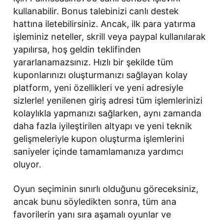
kullanabilir. Bonus talebinizi canlı destek
hattına iletebilirsiniz. Ancak, ilk para yatırma
işleminiz neteller, skrill veya paypal kullanılarak
yapılırsa, hoş geldin teklifinden
yararlanamazsınız. Hızlı bir şekilde tüm
kuponlarınızı oluşturmanızı sağlayan kolay
platform, yeni özellikleri ve yeni adresiyle
sizlerle! yenilenen giriş adresi tüm işlemlerinizi
kolaylıkla yapmanızı sağlarken, aynı zamanda
daha fazla iyileştirilen altyapı ve yeni teknik
gelişmeleriyle kupon oluşturma işlemlerini
saniyeler içinde tamamlamanıza yardımcı
oluyor.
Oyun seçiminin sınırlı olduğunu göreceksiniz,
ancak bunu söyledikten sonra, tüm ana
favorilerin yanı sıra aşamalı oyunlar ve