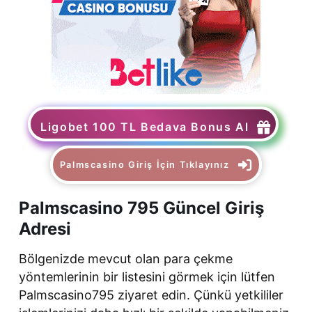
Ligobet 100 TL Bedava Bonus Al
Palmscasino Giriş İçin Tıklayınız
Palmscasino 795 Güncel Giriş
Adresi
Bölgenizde mevcut olan para çekme
yöntemlerinin bir listesini görmek için lütfen
Palmscasino795 ziyaret edin. Çünkü yetkililer