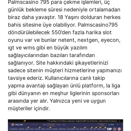
Palmscasino 795 para çekme işlemleri, üç
günlük bekleme süresi nedeniyle ortalamadan
biraz daha yavaştır. 18 Yaşını dolduran herkes
bahis sitesine üye olabiliyor. Palmscasino795
döndürülebilecek 550’den fazla harika slot
oyunu var ve bunlar netent, nextgen, eyecon,
ıgt ve wms gibi en büyük yazılım
sağlayıcılarından bazıları tarafından
sağlanıyor. Site hakkındaki şikayetlerinizi
sadece sitenin müşteri hizmetlerine yapmanızı
tavsiye ederiz. Kullanıcılarına canlı takip
yapma avantajı sağlayan ünlü platform, la liga
gibi dünyanın en meşhur liglerinin sponsorları
arasında yer alır. Yalnızca yeni ve uygun
müşteriler içindir.