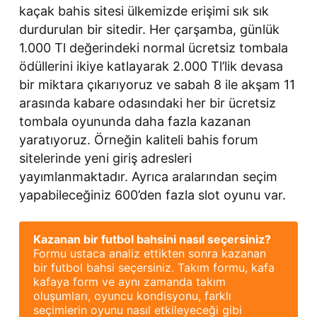
kaçak bahis sitesi ülkemizde erişimi sık sık
durdurulan bir sitedir. Her çarşamba, günlük
1.000 Tl değerindeki normal ücretsiz tombala
ödüllerini ikiye katlayarak 2.000 Tl’lik devasa
bir miktara çıkarıyoruz ve sabah 8 ile akşam 11
arasında kabare odasındaki her bir ücretsiz
tombala oyununda daha fazla kazanan
yaratıyoruz. Örneğin kaliteli bahis forum
sitelerinde yeni giriş adresleri
yayımlanmaktadır. Ayrıca aralarından seçim
yapabileceğiniz 600’den fazla slot oyunu var.
Kazanan bir futbol bahsini nasıl seçersiniz?
Formu ustaca analiz ettikten sonra kazanan
bir futbol bahsi seçersiniz. Takım formu, kafa
kafaya form ve aynı zamanda takım
oluşumları, oyuncu kondisyonu, farklı
seçimlerin oyunu nasıl etkileyeceği gibi