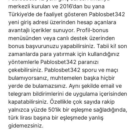
merkezli kurulan ve 2016’dan bu yana
Türkiye’de de faaliyet gösteren Pablosbet342
yeni giriş adresi üzerinden hesap açanlara
avantajlı içerikler sunuyor. Profil-bonus
menüsünden veya canlı destek üzerinden
bonus başvurunuzu yapabilirsiniz. Tabii ki! son
zamanlarda para yatırmak için kullandığınız
yöntemlerle Pablosbet342 paranızı
çekebilirsiniz. Pablosbet342 sporu ve maçı
bulamıyorsanız, muhtemelen başka hiçbir
yerde de bulamazsınız. Aynı şekilde email ve
telegram bildirimlerini de uygulama içerisinden
kapatabilirsiniz. Özellikle çok sayıda rakip
yalnızca yüzde 50’lik bir eşleşme sağladığında,
türk lirası başına bir eşleşmede yanlış
gidemezsiniz.