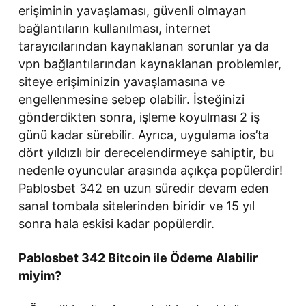
erişiminin yavaşlaması, güvenli olmayan
bağlantıların kullanılması, internet
tarayıcılarından kaynaklanan sorunlar ya da
vpn bağlantılarından kaynaklanan problemler,
siteye erişiminizin yavaşlamasına ve
engellenmesine sebep olabilir. İsteğinizi
gönderdikten sonra, işleme koyulması 2 iş
günü kadar sürebilir. Ayrıca, uygulama ios’ta
dört yıldızlı bir derecelendirmeye sahiptir, bu
nedenle oyuncular arasında açıkça popülerdir!
Pablosbet 342 en uzun süredir devam eden
sanal tombala sitelerinden biridir ve 15 yıl
sonra hala eskisi kadar popülerdir.
Pablosbet 342 Bitcoin ile Ödeme Alabilir
miyim?