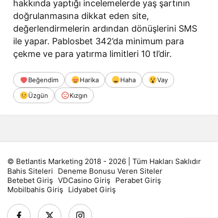
hakkında yaptığı incelemelerde yaş şartının
doğrulanmasına dikkat eden site,
değerlendirmelerin ardından dönüşlerini SMS
ile yapar. Pablosbet 342’da minimum para
çekme ve para yatırma limitleri 10 tl’dir.
Beğendim
Harika
Haha
Vay
Üzgün
Kızgın
© Betlantis Marketing 2018 - 2026 | Tüm Hakları Saklıdır
Bahis Siteleri
Deneme Bonusu Veren Siteler
Betebet Giriş
VDCasino Giriş
Perabet Giriş
Mobilbahis Giriş
Lidyabet Giriş