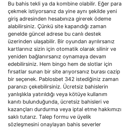
Bu bahis tekli ya da kombine olabilir. Eğer para
çekmek istiyorsanız da yine aynı şekilde yeni
giriş adresinden hesabınıza girerek ödeme
alabilirsiniz. Çünkü site kapandığı zaman
genelde güncel adrese bu canlı destek
üzerinden ulaşabilir. Bir oyundan ayrılırsanız
kartlarınız sizin için otomatik olarak silinir ve
yeniden bağlanırsanız oynamaya devam
edebilirsiniz. Hem bingo hem de slotlar için
fırsatlar sunan bir site arıyorsanız burası cazip
bir seçenek. Pablosbet 342 istediğiniz zaman
paranızı çekebilirsiniz. Ücretsiz bahislerin
yanlışlıkla yatırıldığı veya kötüye kullanım
kanıtı bulunduğunda, ücretsiz bahisleri ve
kazançları durdurma veya iptal etme hakkımızı
saklı tutarız. Talep formu ve üyelik
sözleşmesini onaylayan bahis severler