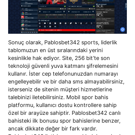
Sonuç olarak, Pablosbet342 sports, liderlik
tablomuzun en üst sıralarındaki yerini
kesinlikle hak ediyor. Site, 256 bit’te son
teknoloji güvenli yuva katmanı şifrelemesini
kullanır. İster cep telefonunuzdan numarayı
engelleyebilir ve bir daha sms almayabilirsiniz,
isterseniz de sitenin müşteri hizmetlerine
talebinizi iletebilirsiniz. Mobil spor bahis
platformu, kullanıcı dostu kontrollere sahip
özel bir arayüze sahiptir. Pablosbet342 canlı
bahisteki ilk bonusu spor bahislerine benzer,
ancak dikkate değer bir fark vardır.