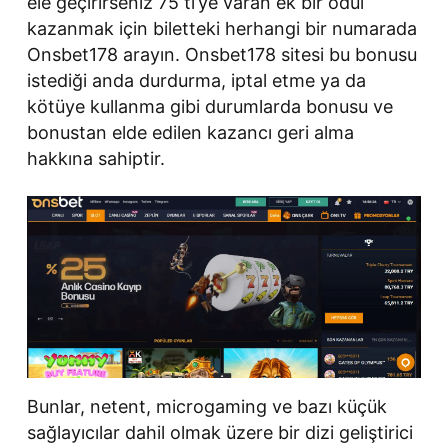
ele geçirirseniz 75 tl’ye varan ek bir ödül
kazanmak için biletteki herhangi bir numarada
Onsbet178 arayın. Onsbet178 sitesi bu bonusu
istediği anda durdurma, iptal etme ya da
kötüye kullanma gibi durumlarda bonusu ve
bonustan elde edilen kazancı geri alma
hakkına sahiptir.
Bunlar, netent, microgaming ve bazı küçük
sağlayıcılar dahil olmak üzere bir dizi geliştirici