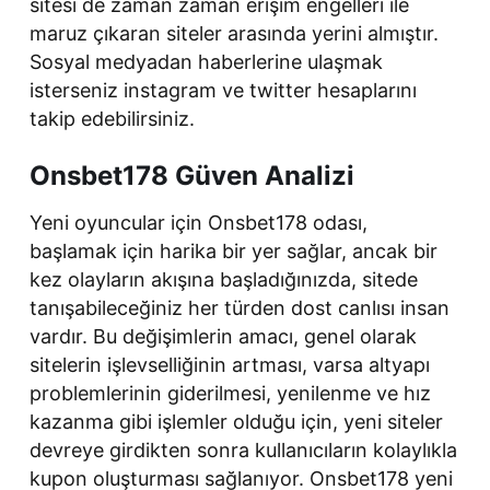
sitesi de zaman zaman erişim engelleri ile
maruz çıkaran siteler arasında yerini almıştır.
Sosyal medyadan haberlerine ulaşmak
isterseniz instagram ve twitter hesaplarını
takip edebilirsiniz.
Onsbet178 Güven Analizi
Yeni oyuncular için Onsbet178 odası,
başlamak için harika bir yer sağlar, ancak bir
kez olayların akışına başladığınızda, sitede
tanışabileceğiniz her türden dost canlısı insan
vardır. Bu değişimlerin amacı, genel olarak
sitelerin işlevselliğinin artması, varsa altyapı
problemlerinin giderilmesi, yenilenme ve hız
kazanma gibi işlemler olduğu için, yeni siteler
devreye girdikten sonra kullanıcıların kolaylıkla
kupon oluşturması sağlanıyor. Onsbet178 yeni