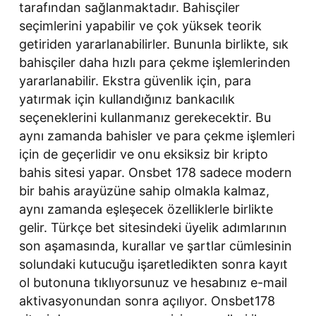
tarafından sağlanmaktadır. Bahisçiler
seçimlerini yapabilir ve çok yüksek teorik
getiriden yararlanabilirler. Bununla birlikte, sık
bahisçiler daha hızlı para çekme işlemlerinden
yararlanabilir. Ekstra güvenlik için, para
yatırmak için kullandığınız bankacılık
seçeneklerini kullanmanız gerekecektir. Bu
aynı zamanda bahisler ve para çekme işlemleri
için de geçerlidir ve onu eksiksiz bir kripto
bahis sitesi yapar. Onsbet 178 sadece modern
bir bahis arayüzüne sahip olmakla kalmaz,
aynı zamanda eşleşecek özelliklerle birlikte
gelir. Türkçe bet sitesindeki üyelik adımlarının
son aşamasında, kurallar ve şartlar cümlesinin
solundaki kutucuğu işaretledikten sonra kayıt
ol butonuna tıklıyorsunuz ve hesabınız e-mail
aktivasyonundan sonra açılıyor. Onsbet178