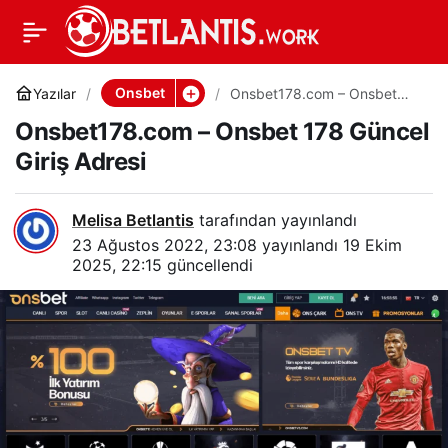
Onsbet
Yazılar
Onsbet178.com – Onsbet
178 Güncel Giriş Adresi
Onsbet178.com – Onsbet 178 Güncel
Giriş Adresi
Melisa Betlantis
tarafından yayınlandı
23 Ağustos 2022, 23:08
yayınlandı
19 Ekim
2025, 22:15
güncellendi