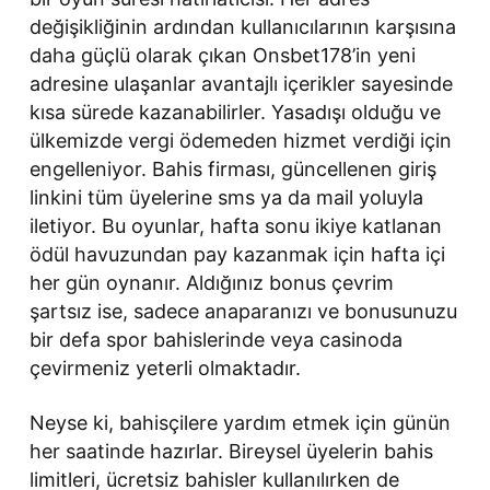
değişikliğinin ardından kullanıcılarının karşısına
daha güçlü olarak çıkan Onsbet178’in yeni
adresine ulaşanlar avantajlı içerikler sayesinde
kısa sürede kazanabilirler. Yasadışı olduğu ve
ülkemizde vergi ödemeden hizmet verdiği için
engelleniyor. Bahis firması, güncellenen giriş
linkini tüm üyelerine sms ya da mail yoluyla
iletiyor. Bu oyunlar, hafta sonu ikiye katlanan
ödül havuzundan pay kazanmak için hafta içi
her gün oynanır. Aldığınız bonus çevrim
şartsız ise, sadece anaparanızı ve bonusunuzu
bir defa spor bahislerinde veya casinoda
çevirmeniz yeterli olmaktadır.
Neyse ki, bahisçilere yardım etmek için günün
her saatinde hazırlar. Bireysel üyelerin bahis
limitleri, ücretsiz bahisler kullanılırken de