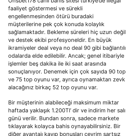
Onsbet178 canlı bahis sitesi türkiye’de illegal
faaliyet göstermesi ve sürekli
engellenmesinden ötürü buradaki
müşterilerine pek çok konuda kolaylık
sağlamaktadır. Bekleme süreleri hiç uzun değil
ve destek ekibi profesyoneldir. En büyük
ikramiyeler deal veya no deal 90 gibi bağlantılı
odalarda elde edilebilir. Ancak; genel itibariyle
işlemler beş dakika ile iki saat arasında
sonuçlanıyor. Denemek için çok sayıda 90 top
ve 75 top oyunu var, ayrıca oynamaktan zevk
alacağınız birkaç 52 top oyunu var.
Bir müşterinin alabileceği maksimum miktar
haftada yaklaşık 1.200Tl’ dir ve indirim her salı
günü verilir. Bundan sonra, sadece markete
tıklayarak kolayca bahis oynayabilirsiniz. Bir
diğer avantajı kayıp bonusları çevrim şartsız