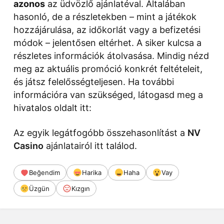
azonos
az üdvözlő ajánlatéval. Általában
hasonló, de a részletekben – mint a játékok
hozzájárulása, az időkorlát vagy a befizetési
módok – jelentősen eltérhet. A siker kulcsa a
részletes információk átolvasása. Mindig nézd
meg az aktuális promóció konkrét feltételeit,
és játsz felelősségteljesen. Ha további
információra van szükséged, látogasd meg a
hivatalos oldalt itt:
Az egyik legátfogóbb összehasonlítást a
NV
Casino
ajánlatairól itt találod.
Beğendim
Harika
Haha
Vay
Üzgün
Kızgın