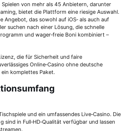
0 Spielen von mehr als 45 Anbietern, darunter
ming, bietet die Plattform eine riesige Auswahl.
e Angebot, das sowohl auf iOS‑ als auch auf
eler suchen nach einer Lösung, die schnelle
Programm und wager‑freie Boni kombiniert –
Kaliteli Bahis Siteleri
izenz, die für Sicherheit und faire
leri
How to Navigate the
zuverlässiges Online‑Casino ohne deutsche
 Tipps für den
Slots Gallery App for
 ein komplettes Paket.
s Tipico Live
Endless Gaming
Entertainment
ktionsumfang
 Tischspiele und ein umfassendes Live‑Casino. Die
g sind in Full‑HD‑Qualität verfügbar und lassen
streamen.