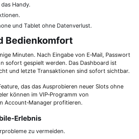
r das Handy.
ktionen.
one und Tablet ohne Datenverlust.
d Bedienkomfort
enige Minuten. Nach Eingabe von E‑Mail, Passwort
nn sofort gespielt werden. Das Dashboard ist
ht und letzte Transaktionen sind sofort sichtbar.
eature, das das Ausprobieren neuer Slots ohne
pieler können im VIP‑Programm von
en Account‑Manager profitieren.
bile‑Erlebnis
erprobleme zu vermeiden.