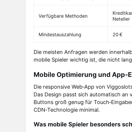
Kreditkar
Verfügbare Methoden
Neteller
Mindestauszahlung
20 €
Die meisten Anfragen werden innerhalb
mobile Spieler wichtig ist, die nicht lan
Mobile Optimierung und App‑E
Die responsive Web‑App von Viggoslots 
Das Design passt sich automatisch an 
Buttons groß genug für Touch‑Eingaben
CDN‑Technologie minimal.
Was mobile Spieler besonders sch