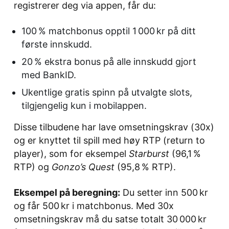
registrerer deg via appen, får du:
100 % matchbonus opptil 1 000 kr på ditt
første innskudd.
20 % ekstra bonus på alle innskudd gjort
med BankID.
Ukentlige gratis spinn på utvalgte slots,
tilgjengelig kun i mobilappen.
Disse tilbudene har lave omsetningskrav (30x)
og er knyttet til spill med høy RTP (return to
player), som for eksempel
Starburst
(96,1 %
RTP) og
Gonzo’s Quest
(95,8 % RTP).
Eksempel på beregning:
Du setter inn 500 kr
og får 500 kr i matchbonus. Med 30x
omsetningskrav må du satse totalt 30 000 kr