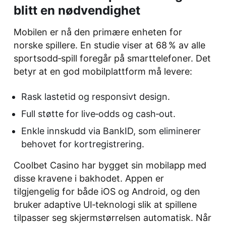
blitt en nødvendighet
Mobilen er nå den primære enheten for
norske spillere. En studie viser at 68 % av alle
sportsodd‑spill foregår på smarttelefoner. Det
betyr at en god mobilplattform må levere:
Rask lastetid og responsivt design.
Full støtte for live‑odds og cash‑out.
Enkle innskudd via BankID, som eliminerer
behovet for kortregistrering.
Coolbet Casino har bygget sin mobilapp med
disse kravene i bakhodet. Appen er
tilgjengelig for både iOS og Android, og den
bruker adaptive UI‑teknologi slik at spillene
tilpasser seg skjermstørrelsen automatisk. Når