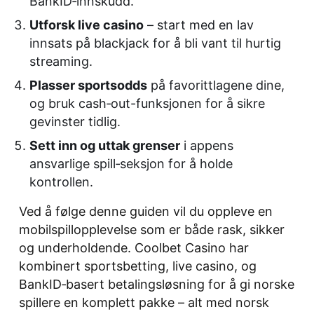
BankID‑innskudd.
Utforsk live casino
– start med en lav
innsats på blackjack for å bli vant til hurtig
streaming.
Plasser sportsodds
på favorittlagene dine,
og bruk cash‑out-funksjonen for å sikre
gevinster tidlig.
Sett inn og uttak grenser
i appens
ansvarlige spill‑seksjon for å holde
kontrollen.
Ved å følge denne guiden vil du oppleve en
mobilspillopplevelse som er både rask, sikker
og underholdende. Coolbet Casino har
kombinert sportsbetting, live casino, og
BankID‑basert betalingsløsning for å gi norske
spillere en komplett pakke – alt med norsk