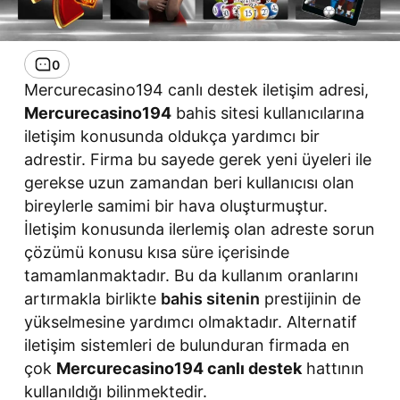
0
Mercurecasino194 canlı destek iletişim adresi,
Mercurecasino194
bahis sitesi kullanıcılarına
iletişim konusunda oldukça yardımcı bir
adrestir. Firma bu sayede gerek yeni üyeleri ile
gerekse uzun zamandan beri kullanıcısı olan
bireylerle samimi bir hava oluşturmuştur.
İletişim konusunda ilerlemiş olan adreste sorun
çözümü konusu kısa süre içerisinde
tamamlanmaktadır. Bu da kullanım oranlarını
artırmakla birlikte
bahis sitenin
prestijinin de
yükselmesine yardımcı olmaktadır. Alternatif
iletişim sistemleri de bulunduran firmada en
çok
Mercurecasino194 canlı destek
hattının
kullanıldığı bilinmektedir.