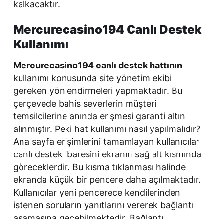
kalkacaktır.
Mercurecasino194 Canlı Destek
Kullanımı
Mercurecasino194 canlı destek hattının
kullanımı konusunda site yönetim ekibi
gereken yönlendirmeleri yapmaktadır. Bu
çerçevede bahis severlerin müşteri
temsilcilerine anında erişmesi garanti altın
alınmıştır. Peki hat kullanımı nasıl yapılmalıdır?
Ana sayfa erişimlerini tamamlayan kullanıcılar
canlı destek ibaresini ekranın sağ alt kısmında
göreceklerdir. Bu kısma tıklanması halinde
ekranda küçük bir pencere daha açılmaktadır.
Kullanıcılar yeni pencerece kendilerinden
istenen soruların yanıtlarını vererek bağlantı
aşamasına geçebilmektedir. Bağlantı