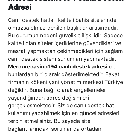
Adresi
Canlı destek hatları kaliteli bahis sitelerinde
olmazsa olmaz denilen başlıklar arasındadır.
Bu durumun nedeni güvelikle ilişkilidir. Sadece
kaliteli olan siteler içeriklerine güvendikleri ve
masraf yapmaktan çekinmedikleri için sağlam
canlı destek sistem sunumları yapmaktadır.
Mercurecasino194 canlı destek adresi
de
bunlardan biri olarak gösterilmektedir. Fakat
firmanın kökeni yani yönetim merkezi Türkiye
değildir. Buna bağlı olarak engellemeler
yaşandığından adres değişimleri
gerçekleşmektedir. Siz de canlı destek hat
kullanımı yapabilmek için en güncel adresleri
tercih etmelisiniz. Bu sayede site
bağlantılarındaki sorunlar da ortadan