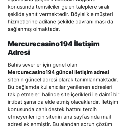
konusunda temsilciler gelen taleplere sıralı
şekilde yanıt vermektedir. Böylelikle müşteri
hizmetlerine adilane şekilde davranılması da
sağlanmış olmaktadır.
Mercurecasino194 İletişim
Adresi
Bahis severler için genel olan
Mercurecasino194 güncel iletişim adresi
sitenin güncel adresi olarak tanımlanmaktadır.
Bu bağlamda kullanıcılar yenilenen adresleri
takip etmeleri halinde site içerikleri ile daimî bir
irtibat şansı da elde etmiş olacaklardır. İletişim
konusunda canlı destek hattını tercih
etmeyenler için sitenin ana sayfasında mail
adresi eklenmiştir. Bu alandan sorun çözüm