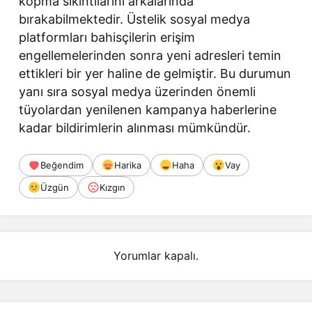
kopma sıkıntılarını arkalarında
bırakabilmektedir. Üstelik sosyal medya
platformları bahisçilerin erişim
engellemelerinden sonra yeni adresleri temin
ettikleri bir yer haline de gelmiştir. Bu durumun
yanı sıra sosyal medya üzerinden önemli
tüyolardan yenilenen kampanya haberlerine
kadar bildirimlerin alınması mümkündür.
Beğendim
Harika
Haha
Vay
Üzgün
Kızgın
Yorumlar kapalı.