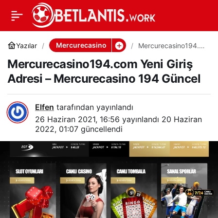
Mercurecasino
Yazılar
Mercurecasino194.c
om Yeni Giriş Adresi –
Mercurecasino194.com Yeni Giriş
Mercurecasino 194
Güncel
Adresi – Mercurecasino 194 Güncel
Elfen
tarafından yayınlandı
26 Haziran 2021, 16:56
yayınlandı
20 Haziran
2022, 01:07
güncellendi