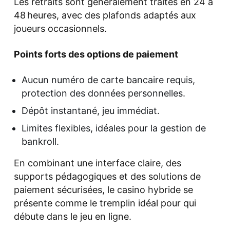
Les retraits sont généralement traités en 24 à
48 heures, avec des plafonds adaptés aux
joueurs occasionnels.
Points forts des options de paiement
Aucun numéro de carte bancaire requis,
protection des données personnelles.
Dépôt instantané, jeu immédiat.
Limites flexibles, idéales pour la gestion de
bankroll.
En combinant une interface claire, des
supports pédagogiques et des solutions de
paiement sécurisées, le casino hybride se
présente comme le tremplin idéal pour qui
débute dans le jeu en ligne.