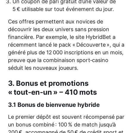
Un coupon de pari gratuit d’une valeur de
5 € utilisable sur tout événement du jour.
Ces offres permettent aux novices de
découvrir les deux univers sans pression
financière. Par exemple, le site HybridBet a
récemment lancé le pack « Découverte », qui a
généré plus de 12 000 inscriptions en un mois,
preuve que la combinaison sport‑casino
séduit les nouveaux joueurs.
3. Bonus et promotions
« tout‑en‑un » – 410 mots
3.1 Bonus de bienvenue hybride
Le premier dépôt est souvent récompensé par
un bonus combiné : 100 % de match jusqu’à
200 €, accompagné de 50 € de crédit sport et