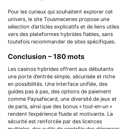
Pour les curieux qui souhaitent explorer cet
univers, le site Tousmecenes propose une
sélection d’articles explicatifs et de liens utiles
vers des plateformes hybrides fiables, sans
toutefois recommander de sites spécifiques.
Conclusion – 180 mots
Les casinos hybrides offrent aux débutants
une porte d’entrée simple, sécurisée et riche
en possibilités. Une interface unifiée, des
guides pas à pas, des options de paiement
comme Paysafecard, une diversité de jeux et
de paris, ainsi que des bonus « tout‑en‑un »
rendent l’expérience fluide et motivante. La
sécurité est renforcée par des licences
multiples, des outils de contrôle des dépenses