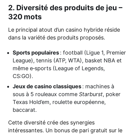
2. Diversité des produits de jeu –
320 mots
Le principal atout d’un casino hybride réside
dans la variété des produits proposés.
Sports populaires
: football (Ligue 1, Premier
League), tennis (ATP, WTA), basket NBA et
même e‑sports (League of Legends,
CS:GO).
Jeux de casino classiques
: machines à
sous à 5 rouleaux comme
Starburst
, poker
Texas Hold’em, roulette européenne,
baccarat.
Cette diversité crée des synergies
intéressantes. Un bonus de pari gratuit sur le