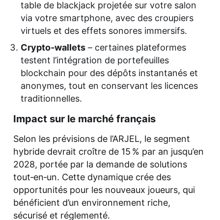
table de blackjack projetée sur votre salon
via votre smartphone, avec des croupiers
virtuels et des effets sonores immersifs.
Crypto‑wallets
– certaines plateformes
testent l’intégration de portefeuilles
blockchain pour des dépôts instantanés et
anonymes, tout en conservant les licences
traditionnelles.
Impact sur le marché français
Selon les prévisions de l’ARJEL, le segment
hybride devrait croître de 15 % par an jusqu’en
2028, portée par la demande de solutions
tout‑en‑un. Cette dynamique crée des
opportunités pour les nouveaux joueurs, qui
bénéficient d’un environnement riche,
sécurisé et réglementé.