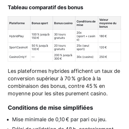
Tableau comparatif des bonus
Valeur
Conditions de
Plateforme
Bonus sport
Bonus casino
moyenne du
mise
bonus
20x
100 % jusqu’à
30 tours
HybridPlay
(sport + casin
180 €
150 €
gratuits
o)
50 % jusqu’à
20 tours
25x (seul
SportCasinoX
120 €
100 €
gratuits
sport)
200 % jusqu’à
CasinoOnlyY
—
30x (casino)
250 €
300 €
Les plateformes hybrides affichent un taux de
conversion supérieur à 70 % grâce à la
combinaison des bonus, contre 45 % en
moyenne pour les sites purement casino.
Conditions de mise simplifiées
Mise minimale de 0,10 € par pari ou jeu.