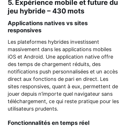
5. Expérience mobile et future du
jeu hybride – 430 mots
Applications natives vs sites
responsives
Les plateformes hybrides investissent
massivement dans les applications mobiles
iOS et Android. Une application native offre
des temps de chargement réduits, des
notifications push personnalisées et un accès
direct aux fonctions de pari en direct. Les
sites responsives, quant à eux, permettent de
jouer depuis n’importe quel navigateur sans
téléchargement, ce qui reste pratique pour les
utilisateurs prudents.
Fonctionnalités en temps réel