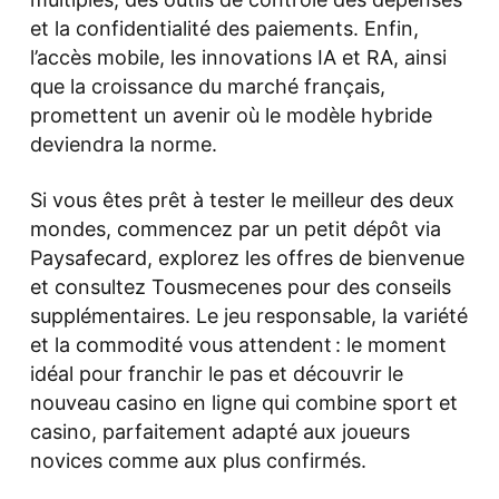
et la confidentialité des paiements. Enfin,
l’accès mobile, les innovations IA et RA, ainsi
que la croissance du marché français,
promettent un avenir où le modèle hybride
deviendra la norme.
Si vous êtes prêt à tester le meilleur des deux
mondes, commencez par un petit dépôt via
Paysafecard, explorez les offres de bienvenue
et consultez Tousmecenes pour des conseils
supplémentaires. Le jeu responsable, la variété
et la commodité vous attendent : le moment
idéal pour franchir le pas et découvrir le
nouveau casino en ligne qui combine sport et
casino, parfaitement adapté aux joueurs
novices comme aux plus confirmés.