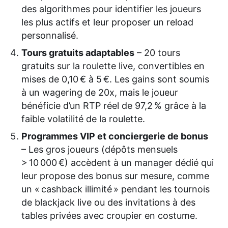
des algorithmes pour identifier les joueurs
les plus actifs et leur proposer un reload
personnalisé.
Tours gratuits adaptables
– 20 tours
gratuits sur la roulette live, convertibles en
mises de 0,10 € à 5 €. Les gains sont soumis
à un wagering de 20x, mais le joueur
bénéficie d’un RTP réel de 97,2 % grâce à la
faible volatilité de la roulette.
Programmes VIP et conciergerie de bonus
– Les gros joueurs (dépôts mensuels
> 10 000 €) accèdent à un manager dédié qui
leur propose des bonus sur mesure, comme
un « cashback illimité » pendant les tournois
de blackjack live ou des invitations à des
tables privées avec croupier en costume.