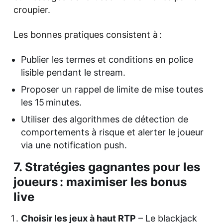
croupier.
Les bonnes pratiques consistent à :
Publier les termes et conditions en police
lisible pendant le stream.
Proposer un rappel de limite de mise toutes
les 15 minutes.
Utiliser des algorithmes de détection de
comportements à risque et alerter le joueur
via une notification push.
7. Stratégies gagnantes pour les
joueurs : maximiser les bonus
live
Choisir les jeux à haut RTP
– Le blackjack