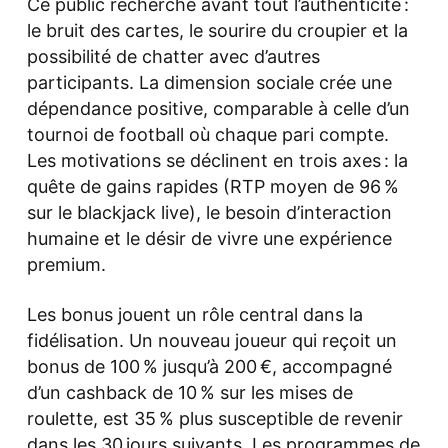
Ce public recherche avant tout l’authenticité :
le bruit des cartes, le sourire du croupier et la
possibilité de chatter avec d’autres
participants. La dimension sociale crée une
dépendance positive, comparable à celle d’un
tournoi de football où chaque pari compte.
Les motivations se déclinent en trois axes : la
quête de gains rapides (RTP moyen de 96 %
sur le blackjack live), le besoin d’interaction
humaine et le désir de vivre une expérience
premium.
Les bonus jouent un rôle central dans la
fidélisation. Un nouveau joueur qui reçoit un
bonus de 100 % jusqu’à 200 €, accompagné
d’un cashback de 10 % sur les mises de
roulette, est 35 % plus susceptible de revenir
dans les 30 jours suivants. Les programmes de