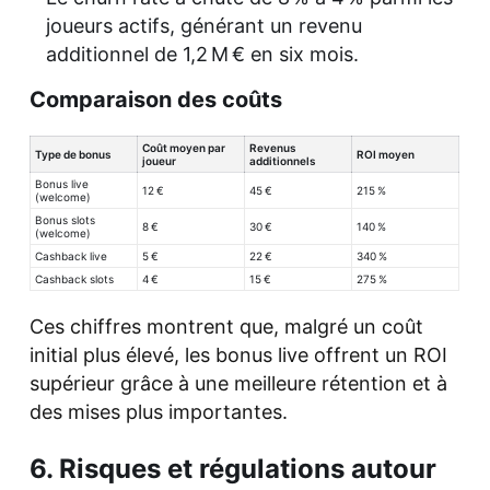
joueurs actifs, générant un revenu
additionnel de 1,2 M € en six mois.
Comparaison des coûts
Coût moyen par
Revenus
Type de bonus
ROI moyen
joueur
additionnels
Bonus live
12 €
45 €
215 %
(welcome)
Bonus slots
8 €
30 €
140 %
(welcome)
Cashback live
5 €
22 €
340 %
Cashback slots
4 €
15 €
275 %
Ces chiffres montrent que, malgré un coût
initial plus élevé, les bonus live offrent un ROI
supérieur grâce à une meilleure rétention et à
des mises plus importantes.
6. Risques et régulations autour