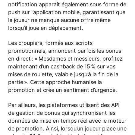
notification apparaît également sous forme de
push sur l’application mobile, garantissant que
le joueur ne manque aucune offre même
lorsqu’il joue en déplacement.
Les croupiers, formés aux scripts
promotionnels, annoncent parfois les bonus
en direct : « Mesdames et messieurs, profitez
maintenant d’un cashback de 15 % sur vos
mises de roulette, valable jusqu’à la fin de la
partie ». Cette approche humanise la
promotion et crée un sentiment d’urgence.
Par ailleurs, les plateformes utilisent des API
de gestion de bonus qui synchronisent les
données de mise en temps réel avec le moteur
de promotion. Ainsi, lorsqu’un joueur place une