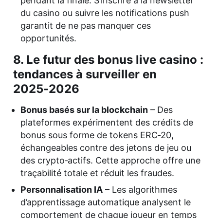
pendant la finale. S’inscrire à la newsletter
du casino ou suivre les notifications push
garantit de ne pas manquer ces
opportunités.
8. Le futur des bonus live casino :
tendances à surveiller en
2025‑2026
Bonus basés sur la blockchain
– Des
plateformes expérimentent des crédits de
bonus sous forme de tokens ERC‑20,
échangeables contre des jetons de jeu ou
des crypto‑actifs. Cette approche offre une
traçabilité totale et réduit les fraudes.
Personnalisation IA
– Les algorithmes
d’apprentissage automatique analysent le
comportement de chaque joueur en temps