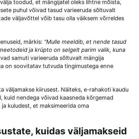
 välja toodud, et mängijatel oleks lihtne mõista,
sete puhul võivad tasud varieeruda sõltuvalt
ade väljavõttel võib tasu olla väiksem võrreldes
eenuseid, märkis:
“Mulle meeldib, et nende tasud
eetodeid ja krüpto on selgelt parim valik, kuna
vad samuti varieeruda sõltuvalt mängija
a on soovitatav tutvuda tingimustega enne
ka väljamakse kiirusest. Näiteks, e-rahakoti kaudu
ad, kuid nendega võivad kaasneda kõrgemad
st ja kuludest, et maksimeerida oma
sustate, kuidas väljamakseid