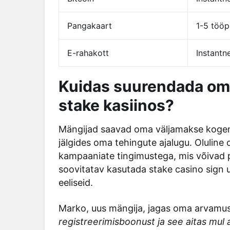
Pangakaart
1-5 töö
E-rahakott
Instantn
Kuidas suurendada om
stake kasiinos?
Mängijad saavad oma väljamakse kogem
jälgides oma tehingute ajalugu. Oluline 
kampaaniate tingimustega, mis võivad p
soovitatav kasutada stake casino sign
eeliseid.
Marko, uus mängija, jagas oma arvamu
registreerimisboonust ja see aitas mul