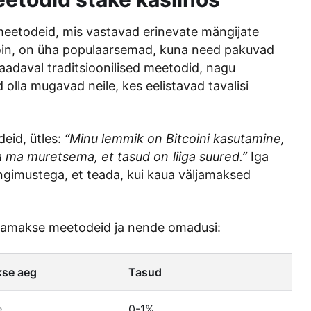
meetodeid, mis vastavad erinevate mängijate
coin, on üha populaarsemad, kuna need pakuvad
 saadaval traditsioonilised meetodid, nagu
olla mugavad neile, kes eelistavad tavalisi
eid, ütles:
“Minu lemmik on Bitcoini kasutamine,
ea ma muretsema, et tasud on liiga suured.”
Iga
ingimustega, et teada, kui kaua väljamaksed
äljamakse meetodeid ja nende omadusi:
kse aeg
Tasud
e
0-1%