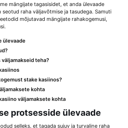
me mängijate tagasisidet, et anda ülevaade
 seotud raha väljavõtmise ja tasudega. Samuti
meetodid mõjutavad mängijate rahakogemusi,
si.
e ülevaade
Kaliteli Bahis Siteleri
lud?
leri
How to Navigate the
s väljamakseid teha?
 Tipps für den
Slots Gallery App for
kasiinos
s Tipico Live
Endless Gaming
kogemust stake kasiinos?
Entertainment
väljamaksete kohta
asiino väljamaksete kohta
kse protsesside ülevaade
odud selleks, et tagada sujuv ja turvaline raha