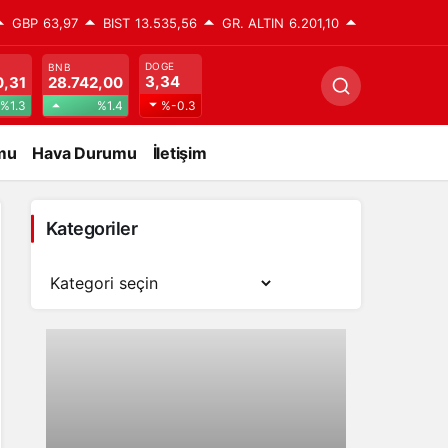
GBP
63,97
BIST
13.535,56
GR. ALTIN
6.201,10
DOGE
BNB
3,34
0,31
28.742,00
%1.3
%1.4
%-0.3
mu
Hava Durumu
İletişim
Kategoriler
Kategoriler