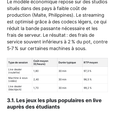
Le modèle économique repose sur des studios
situés dans des pays à faible coût de
production (Malte, Philippines). Le streaming
est optimisé grâce à des codecs légers, ce qui
réduit la bande passante nécessaire et les
frais de serveur. Le résultat : des frais de
service souvent inférieurs à 2 % du pot, contre
5‑7 % sur certaines machines à sous.
Coût moyen
Type de session
Durée typique
RTP moyen
(€/heure)
Live dealer
1,80
30 min
97,3 %
(roulette)
Machine à sous
2,40
30 min
96,5 %
(vidéo)
Live dealer
1,70
30 min
99,2 %
(blackjack)
3.1. Les jeux les plus populaires en live
auprès des étudiants