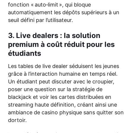
fonction « auto‑limit », qui bloque
automatiquement les dépôts supérieurs à un
seuil défini par l’utilisateur.
3. Live dealers : la solution
premium à coût réduit pour les
étudiants
Les tables de live dealer séduisent les jeunes
grâce à l’interaction humaine en temps réel.
Un étudiant peut discuter avec le croupier,
poser une question sur la stratégie de
blackjack et voir les cartes distribuées en
streaming haute définition, créant ainsi une
ambiance de casino physique sans quitter son
dortoir.