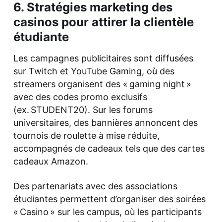
6. Stratégies marketing des
casinos pour attirer la clientèle
étudiante
Les campagnes publicitaires sont diffusées
sur Twitch et YouTube Gaming, où des
streamers organisent des « gaming night »
avec des codes promo exclusifs
(ex. STUDENT20). Sur les forums
universitaires, des bannières annoncent des
tournois de roulette à mise réduite,
accompagnés de cadeaux tels que des cartes
cadeaux Amazon.
Des partenariats avec des associations
étudiantes permettent d’organiser des soirées
« Casino » sur les campus, où les participants