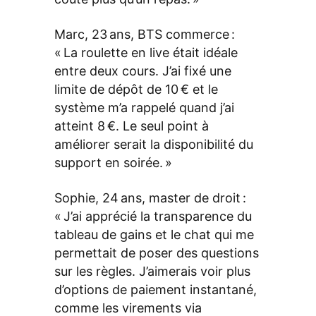
Marc, 23 ans, BTS commerce :
« La roulette en live était idéale
entre deux cours. J’ai fixé une
limite de dépôt de 10 € et le
système m’a rappelé quand j’ai
atteint 8 €. Le seul point à
améliorer serait la disponibilité du
support en soirée. »
Sophie, 24 ans, master de droit :
« J’ai apprécié la transparence du
tableau de gains et le chat qui me
permettait de poser des questions
sur les règles. J’aimerais voir plus
d’options de paiement instantané,
comme les virements via