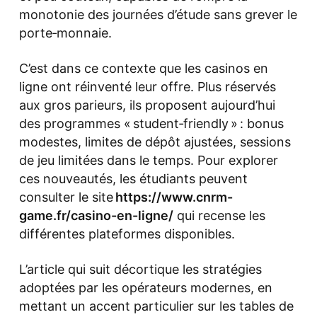
monotonie des journées d’étude sans grever le
porte‑monnaie.
C’est dans ce contexte que les casinos en
ligne ont réinventé leur offre. Plus réservés
aux gros parieurs, ils proposent aujourd’hui
des programmes « student‑friendly » : bonus
modestes, limites de dépôt ajustées, sessions
de jeu limitées dans le temps. Pour explorer
ces nouveautés, les étudiants peuvent
consulter le site
https://www.cnrm-
game.fr/casino-en-ligne/
qui recense les
différentes plateformes disponibles.
L’article qui suit décortique les stratégies
adoptées par les opérateurs modernes, en
mettant un accent particulier sur les tables de