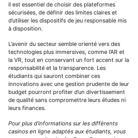
il est essentiel de choisir des plateformes
sécurisées, de définir des limites claires et
d’utiliser les dispositifs de jeu responsable mis
à disposition.
L’avenir du secteur semble orienté vers des
technologies plus immersives, comme l’AR et
la VR, tout en conservant un fort accent sur la
responsabilité et la transparence. Les
étudiants qui sauront combiner ces
innovations avec une gestion prudente de leur
budget pourront profiter d’un divertissement
de qualité sans compromettre leurs études ni
leurs finances.
Pour plus d’informations sur les différents
casinos en ligne adaptés aux étudiants, vous