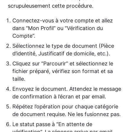
scrupuleusement cette procédure.
Connectez-vous à votre compte et allez
dans “Mon Profil” ou “Vérification du
Compte”.
Sélectionnez le type de document (Pièce
d’identité, Justificatif de domicile, etc.).
Cliquez sur “Parcourir” et sélectionnez le
fichier préparé, vérifiez son format et sa
taille.
Envoyez le document. Attendez le message
de confirmation à l’écran et par email.
Répétez l’opération pour chaque catégorie
de document requise. Ne les fusionnez pas.
Le statut passe à “En attente de
vérification”. La réponse arrive par email