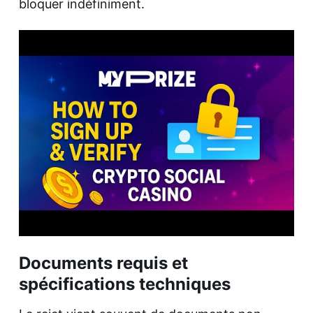
bloquer indéfiniment.
Documents requis et
spécifications techniques