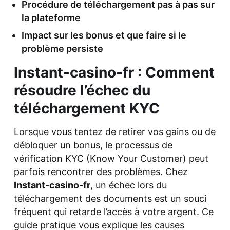
Procédure de téléchargement pas à pas sur
la plateforme
Impact sur les bonus et que faire si le
problème persiste
Instant-casino-fr : Comment
résoudre l’échec du
téléchargement KYC
Lorsque vous tentez de retirer vos gains ou de
débloquer un bonus, le processus de
vérification KYC (Know Your Customer) peut
parfois rencontrer des problèmes. Chez
Instant-casino-fr
, un échec lors du
téléchargement des documents est un souci
fréquent qui retarde l’accès à votre argent. Ce
guide pratique vous explique les causes