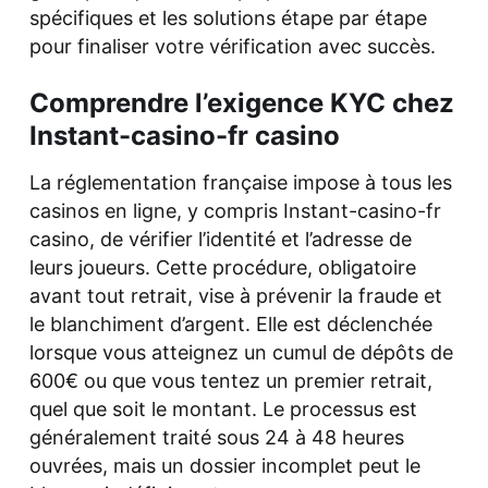
spécifiques et les solutions étape par étape
pour finaliser votre vérification avec succès.
Comprendre l’exigence KYC chez
Instant-casino-fr casino
La réglementation française impose à tous les
casinos en ligne, y compris Instant-casino-fr
casino, de vérifier l’identité et l’adresse de
leurs joueurs. Cette procédure, obligatoire
avant tout retrait, vise à prévenir la fraude et
le blanchiment d’argent. Elle est déclenchée
lorsque vous atteignez un cumul de dépôts de
600€ ou que vous tentez un premier retrait,
quel que soit le montant. Le processus est
généralement traité sous 24 à 48 heures
ouvrées, mais un dossier incomplet peut le