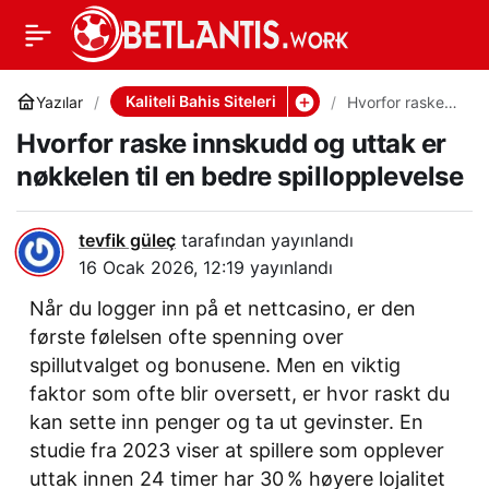
Kaliteli Bahis Siteleri
Yazılar
Hvorfor raske
innskudd og
Hvorfor raske innskudd og uttak er
uttak er
nøkkelen til en
nøkkelen til en bedre spillopplevelse
bedre
spillopplevelse
tevfik güleç
tarafından yayınlandı
16 Ocak 2026, 12:19
yayınlandı
Når du logger inn på et nettcasino, er den
første følelsen ofte spenning over
spillutvalget og bonusene. Men en viktig
faktor som ofte blir oversett, er hvor raskt du
kan sette inn penger og ta ut gevinster. En
studie fra 2023 viser at spillere som opplever
uttak innen 24 timer har 30 % høyere lojalitet