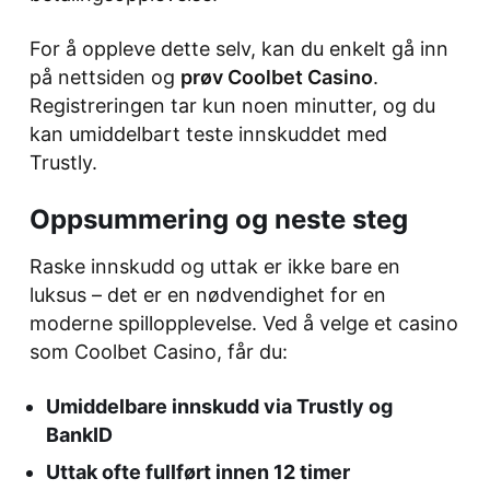
For å oppleve dette selv, kan du enkelt gå inn
på nettsiden og
prøv Coolbet Casino
.
Registreringen tar kun noen minutter, og du
kan umiddelbart teste innskuddet med
Trustly.
Oppsummering og neste steg
Raske innskudd og uttak er ikke bare en
luksus – det er en nødvendighet for en
moderne spillopplevelse. Ved å velge et casino
som Coolbet Casino, får du:
Umiddelbare innskudd via Trustly og
BankID
Uttak ofte fullført innen 12 timer