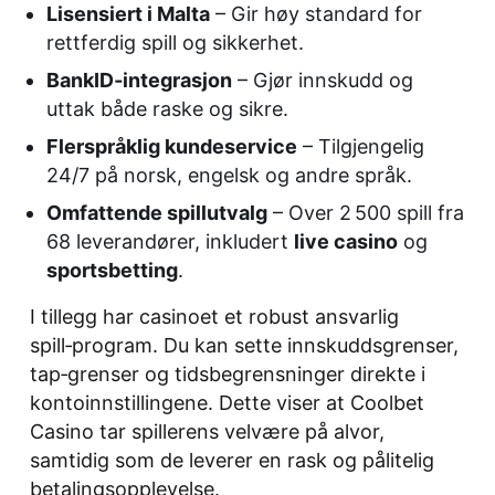
Lisensiert i Malta
– Gir høy standard for
rettferdig spill og sikkerhet.
BankID‑integrasjon
– Gjør innskudd og
uttak både raske og sikre.
Flerspråklig kundeservice
– Tilgjengelig
24/7 på norsk, engelsk og andre språk.
Omfattende spillutvalg
– Over 2 500 spill fra
68 leverandører, inkludert
live casino
og
sportsbetting
.
I tillegg har casinoet et robust ansvarlig
spill‑program. Du kan sette innskuddsgrenser,
tap‑grenser og tidsbegrensninger direkte i
kontoinnstillingene. Dette viser at Coolbet
Casino tar spillerens velvære på alvor,
samtidig som de leverer en rask og pålitelig
betalingsopplevelse.