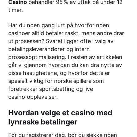
Casino
behandler 95 % av uttak på under 12
timer.
Har du noen gang lurt på hvorfor noen
casinoer alltid betaler raskt, mens andre drar
ut prosessen? Svaret ligger ofte i valg av
betalingsleverandører og intern
prosessoptimalisering. I resten av artikkelen
går vi gjennom hvordan du kan dra nytte av
disse hastighetene, og hvorfor dette er
spesielt viktig for norske spillere som
foretrekker sportsbetting og live
casino‑opplevelser.
Hvordan velge et casino med
lynraske betalinger
Før du registrerer deg, bør du sjekke noen