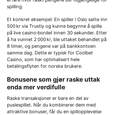
spilling.
Et konkret eksempel: En spiller i Oslo satte inn
500 kr via Trustly og kunne begynne å spille
på live casino‑bordet innen 30 sekunder. Etter
å ha vunnet 2 000 kr, ble uttaket behandlet på
8 timer, og pengene var på bankkontoen
samme dag. Dette er typisk for Coolbet
Casino, som har optimalisert hele
betalingsflyten for norske brukere.
Bonusene som gjør raske uttak
enda mer verdifulle
Raske transaksjoner er bare en del av
puslespillet. Når du kombinerer dem med
attraktive bonuser, får du en spillopplevelse