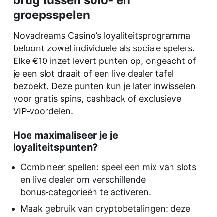
brug tussen solo‑ en
groepsspelen
Novadreams Casino’s loyaliteitsprogramma
beloont zowel individuele als sociale spelers.
Elke €10 inzet levert punten op, ongeacht of
je een slot draait of een live dealer tafel
bezoekt. Deze punten kun je later inwisselen
voor gratis spins, cashback of exclusieve
VIP‑voordelen.
Hoe maximaliseer je je
loyaliteitspunten?
Combineer spellen: speel een mix van slots
en live dealer om verschillende
bonus‑categorieën te activeren.
Maak gebruik van cryptobetalingen: deze