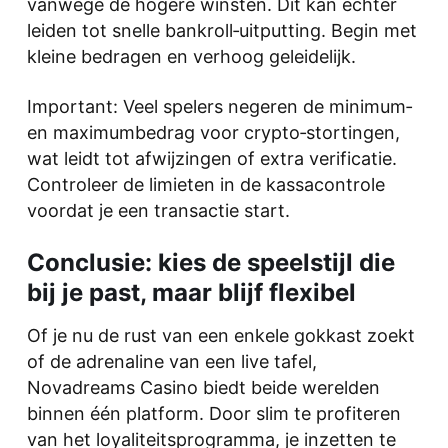
vanwege de hogere winsten. Dit kan echter
leiden tot snelle bankroll‑uitputting. Begin met
kleine bedragen en verhoog geleidelijk.
Important: Veel spelers negeren de minimum‑
en maximumbedrag voor crypto‑stortingen,
wat leidt tot afwijzingen of extra verificatie.
Controleer de limieten in de kassacontrole
voordat je een transactie start.
Conclusie: kies de speelstijl die
bij je past, maar blijf flexibel
Of je nu de rust van een enkele gokkast zoekt
of de adrenaline van een live tafel,
Novadreams Casino biedt beide werelden
binnen één platform. Door slim te profiteren
van het loyaliteitsprogramma, je inzetten te