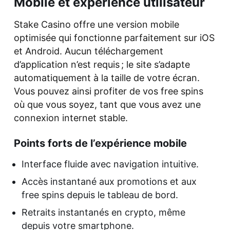
Mobile et expérience utilisateur
Stake Casino offre une version mobile
optimisée qui fonctionne parfaitement sur iOS
et Android. Aucun téléchargement
d’application n’est requis ; le site s’adapte
automatiquement à la taille de votre écran.
Vous pouvez ainsi profiter de vos free spins
où que vous soyez, tant que vous avez une
connexion internet stable.
Points forts de l’expérience mobile
Interface fluide avec navigation intuitive.
Accès instantané aux promotions et aux
free spins depuis le tableau de bord.
Retraits instantanés en crypto, même
depuis votre smartphone.