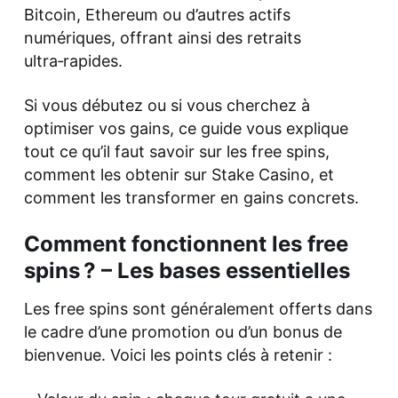
Bitcoin, Ethereum ou d’autres actifs
numériques, offrant ainsi des retraits
ultra‑rapides.
Si vous débutez ou si vous cherchez à
optimiser vos gains, ce guide vous explique
tout ce qu’il faut savoir sur les free spins,
comment les obtenir sur Stake Casino, et
comment les transformer en gains concrets.
Comment fonctionnent les free
spins ? – Les bases essentielles
Les free spins sont généralement offerts dans
le cadre d’une promotion ou d’un bonus de
bienvenue. Voici les points clés à retenir :