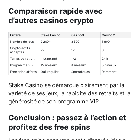
Comparaison rapide avec
d’autres casinos crypto
Critère
Stake Casino
Casino X
Casino Y
Nombre de jeux
3 200+
2 500
1 800
Crypto‑actifs
22
12
8
acceptés
Temps de retrait
Instantané
1‑2 h
24 h
Programme VIP
15 niveaux
8 niveaux
5 niveaux
Free spins offerts
Oui, régulier
Sporadiques
Rarement
Stake Casino se démarque clairement par la
variété de ses jeux, la rapidité des retraits et la
générosité de son programme VIP.
Conclusion : passez à l’action et
profitez des free spins