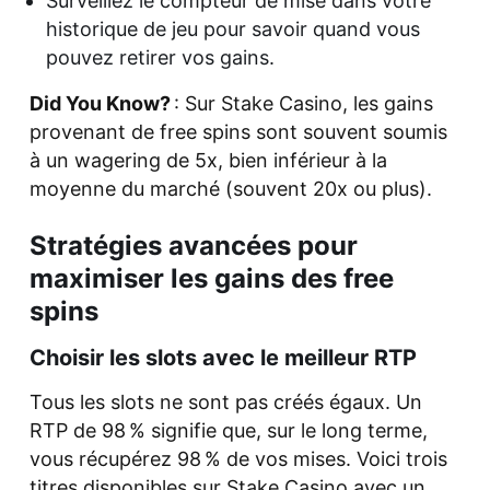
Surveillez le compteur de mise dans votre
historique de jeu pour savoir quand vous
pouvez retirer vos gains.
Did You Know?
: Sur Stake Casino, les gains
provenant de free spins sont souvent soumis
à un wagering de 5x, bien inférieur à la
moyenne du marché (souvent 20x ou plus).
Stratégies avancées pour
maximiser les gains des free
spins
Choisir les slots avec le meilleur RTP
Tous les slots ne sont pas créés égaux. Un
RTP de 98 % signifie que, sur le long terme,
vous récupérez 98 % de vos mises. Voici trois
titres disponibles sur Stake Casino avec un