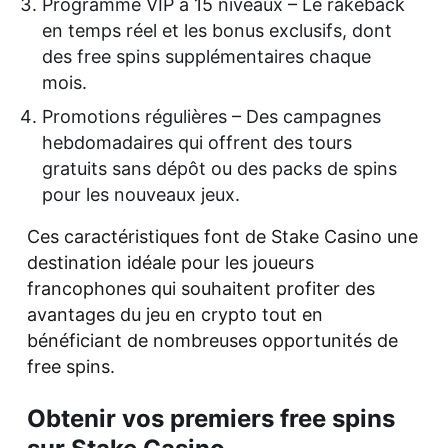
Programme VIP à 15 niveaux – Le rakeback
en temps réel et les bonus exclusifs, dont
des free spins supplémentaires chaque
mois.
Promotions régulières – Des campagnes
hebdomadaires qui offrent des tours
gratuits sans dépôt ou des packs de spins
pour les nouveaux jeux.
Ces caractéristiques font de Stake Casino une
destination idéale pour les joueurs
francophones qui souhaitent profiter des
avantages du jeu en crypto tout en
bénéficiant de nombreuses opportunités de
free spins.
Obtenir vos premiers free spins