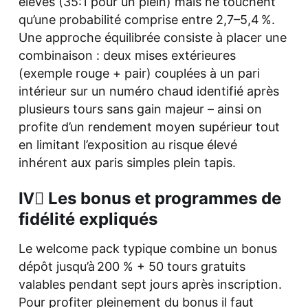
élevés (35:1 pour un plein) mais ne touchent
qu’une probabilité comprise entre 2,7–5,4 %.
Une approche équilibrée consiste à placer une
combinaison : deux mises extérieures
(exemple rouge + pair) couplées à un pari
intérieur sur un numéro chaud identifié après
plusieurs tours sans gain majeur – ainsi on
profite d’un rendement moyen supérieur tout
en limitant l’exposition au risque élevé
inhérent aux paris simples plein tapis.
IV️⃣ Les bonus et programmes de
fidélité expliqués
Le welcome pack typique combine un bonus
dépôt jusqu’à 200 % + 50 tours gratuits
valables pendant sept jours après inscription.
Pour profiter pleinement du bonus il faut