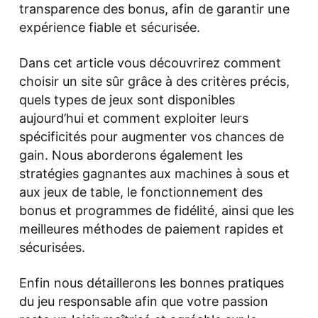
transparence des bonus, afin de garantir une
expérience fiable et sécurisée.
Dans cet article vous découvrirez comment
choisir un site sûr grâce à des critères précis,
quels types de jeux sont disponibles
aujourd’hui et comment exploiter leurs
spécificités pour augmenter vos chances de
gain. Nous aborderons également les
stratégies gagnantes aux machines à sous et
aux jeux de table, le fonctionnement des
bonus et programmes de fidélité, ainsi que les
meilleures méthodes de paiement rapides et
sécurisées.
Enfin nous détaillerons les bonnes pratiques
du jeu responsable afin que votre passion