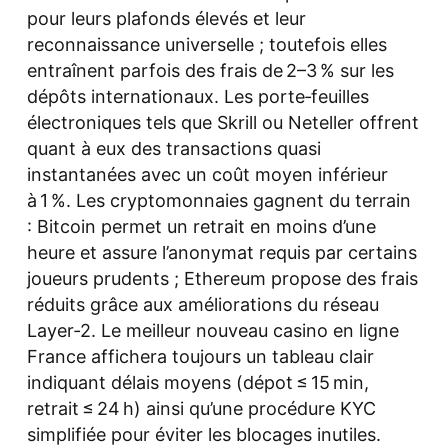
pour leurs plafonds élevés et leur
reconnaissance universelle ; toutefois elles
entraînent parfois des frais de 2–3 % sur les
dépôts internationaux. Les porte‑feuilles
électroniques tels que Skrill ou Neteller offrent
quant à eux des transactions quasi
instantanées avec un coût moyen inférieur
à 1 %. Les cryptomonnaies gagnent du terrain
: Bitcoin permet un retrait en moins d’une
heure et assure l’anonymat requis par certains
joueurs prudents ; Ethereum propose des frais
réduits grâce aux améliorations du réseau
Layer‑2. Le meilleur nouveau casino en ligne
France affichera toujours un tableau clair
indiquant délais moyens (dépot ≤ 15 min,
retrait ≤ 24 h) ainsi qu’une procédure KYC
simplifiée pour éviter les blocages inutiles.