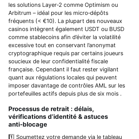
les solutions Layer‑2 comme Optimism ou
Arbitrum – idéal pour les micro‑dépôts
fréquents (< €10). La plupart des nouveaux
casinos intègrent également USDT ou BUSD
comme stablecoins afin d’éviter la volatilité
excessive tout en conservant l’anonymat
cryptographique requis par certains joueurs
soucieux de leur confidentialité fiscale
française. Cependant il faut rester vigilant
quant aux régulations locales qui peuvent
imposer davantage de contrôles AML sur les
portefeuilles actifs depuis plus de six mois .
Processus de retrait : délais,
vérifications d’identité & astuces
anti‑blocage
1️⃣ Soumettez votre demande via le tableau