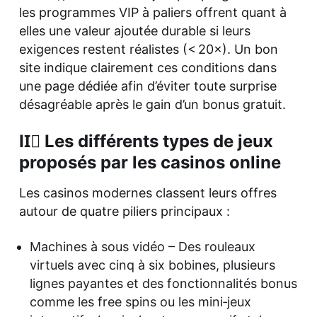
les programmes VIP à paliers offrent quant à
elles une valeur ajoutée durable si leurs
exigences restent réalistes (< 20×). Un bon
site indique clairement ces conditions dans
une page dédiée afin d’éviter toute surprise
désagréable après le gain d’un bonus gratuit.
II️⃣ Les différents types de jeux
proposés par les casinos online
Les casinos modernes classent leurs offres
autour de quatre piliers principaux :
Machines à sous vidéo – Des rouleaux
virtuels avec cinq à six bobines, plusieurs
lignes payantes et des fonctionnalités bonus
comme les free spins ou les mini‑jeux