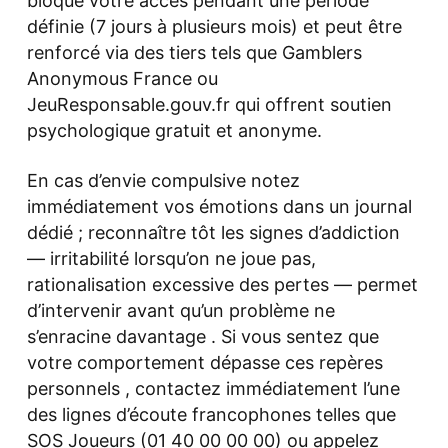
bloque votre accès pendant une période
définie (7 jours à plusieurs mois) et peut être
renforcé via des tiers tels que Gamblers
Anonymous France ou
JeuResponsable.gouv.fr qui offrent soutien
psychologique gratuit et anonyme.
En cas d’envie compulsive notez
immédiatement vos émotions dans un journal
dédié ; reconnaître tôt les signes d’addiction
— irritabilité lorsqu’on ne joue pas,
rationalisation excessive des pertes — permet
d’intervenir avant qu’un problème ne
s’enracine davantage . Si vous sentez que
votre comportement dépasse ces repères
personnels , contactez immédiatement l’une
des lignes d’écoute francophones telles que
SOS Joueurs (01 40 00 00 00) ou appelez