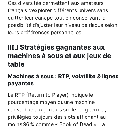
Ces diversités permettent aux amateurs
français d’explorer différents univers sans
quitter leur canapé tout en conservant la
possibilité d’ajuster leur niveau de risque selon
leurs préférences personnelles.
III️⃣ Stratégies gagnantes aux
machines à sous et aux jeux de
table
Machines à sous : RTP, volatilité & lignes
payantes
Le RTP (Return to Player) indique le
pourcentage moyen qu’une machine
redistribue aux joueurs sur le long terme ;
privilégiez toujours des slots affichant au
moins 96 % comme « Book of Dead ». La