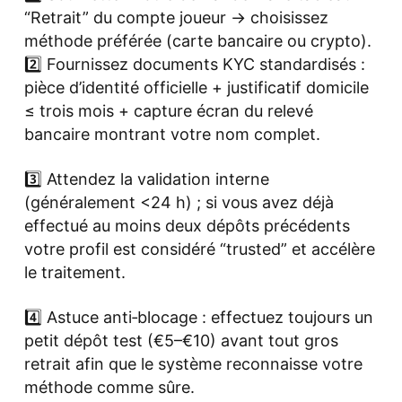
“Retrait” du compte joueur → choisissez
méthode préférée (carte bancaire ou crypto).
2️⃣ Fournissez documents KYC standardisés :
pièce d’identité officielle + justificatif domicile
≤ trois mois + capture écran du relevé
bancaire montrant votre nom complet.
3️⃣ Attendez la validation interne
(généralement <24 h) ; si vous avez déjà
effectué au moins deux dépôts précédents
votre profil est considéré “trusted” et accélère
le traitement.
4️⃣ Astuce anti‑blocage : effectuez toujours un
petit dépôt test (€5–€10) avant tout gros
retrait afin que le système reconnaisse votre
méthode comme sûre.