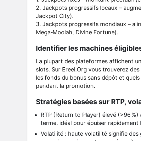
2. Jackpots progressifs locaux – augme
Jackpot City).
3. Jackpots progressifs mondiaux – ali
Mega‑Moolah, Divine Fortune).
Identifier les machines éligibl
La plupart des plateformes affichent un 
slots. Sur Ereel.Org vous trouverez des
les fonds du bonus sans dépôt et quels 
pendant la promotion.
Stratégies basées sur RTP, vola
RTP (Return to Player) élevé (>96 %)
terme, idéal pour épuiser rapidement l
Volatilité : haute volatilité signifie d