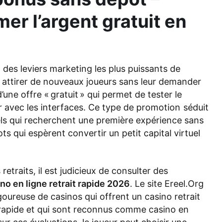
r l’argent gratuit en
 des leviers marketing les plus puissants de
ur attirer de nouveaux joueurs sans leur demander
d’une offre « gratuit » qui permet de tester le
er avec les interfaces. Ce type de promotion séduit
els qui recherchent une première expérience sans
ts qui espèrent convertir un petit capital virtuel
 retraits, il est judicieux de consulter des
no en ligne retrait rapide 2026
. Le site Ereel.Org
oureuse de casinos qui offrent un casino retrait
 rapide et qui sont reconnus comme casino en