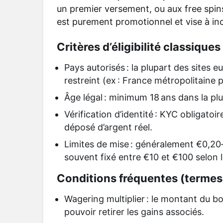
un premier versement, ou aux free spins
est purement promotionnel et vise à incit
Critères d’éligibilité classiques
Pays autorisés : la plupart des sites e
restreint (ex : France métropolitaine 
Âge légal : minimum 18 ans dans la pl
Vérification d’identité : KYC obligatoir
déposé d’argent réel.
Limites de mise : généralement €0,20‑
souvent fixé entre €10 et €100 selon 
Conditions fréquentes (termes
Wagering multiplier : le montant du b
pouvoir retirer les gains associés.