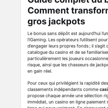
Comment transforme
gros jackpots
Le bonus sans dépôt est aujourd’hui l’un
l’iGaming. Les opérateurs l’utilisent po
d’engager leurs propres fonds ; il s’agit 
catalogue du casino et de se familiaris
particulièrement les joueurs occasionn
risque, ainsi que les chasseurs de jackpo
en gain réel.
Pour ceux qui privilégient la rapidité des
classements indépendants comme
casi
propose chaque année une sélection rig
immédiat, un casino en ligne paiement