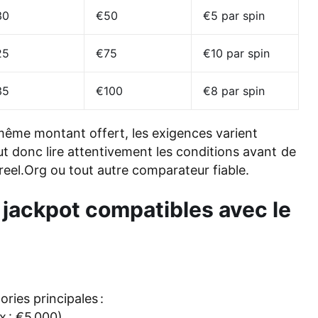
30
€50
€5 par spin
25
€75
€10 par spin
35
€100
€8 par spin
ême montant offert, les exigences varient
faut donc lire attentivement les conditions avant de
reel.Org ou tout autre comparateur fiable.
à jackpot compatibles avec le
ries principales :
x : €5 000).