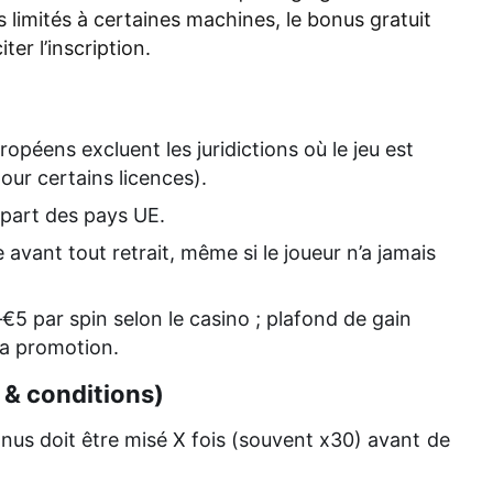
 limités à certaines machines, le bonus gratuit
er l’inscription.
uropéens excluent les juridictions où le jeu est
pour certains licences).
upart des pays UE.
e avant tout retrait, même si le joueur n’a jamais
€5 par spin selon le casino ; plafond de gain
la promotion.
 & conditions)
onus doit être misé X fois (souvent x30) avant de