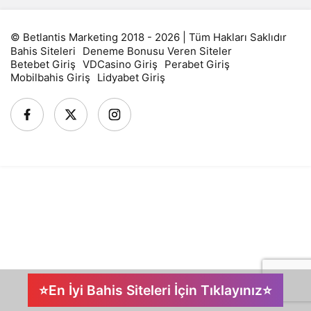
© Betlantis Marketing 2018 - 2026 | Tüm Hakları Saklıdır
Bahis Siteleri
Deneme Bonusu Veren Siteler
Betebet Giriş
VDCasino Giriş
Perabet Giriş
Mobilbahis Giriş
Lidyabet Giriş
⭐En İyi Bahis Siteleri İçin Tıklayınız⭐