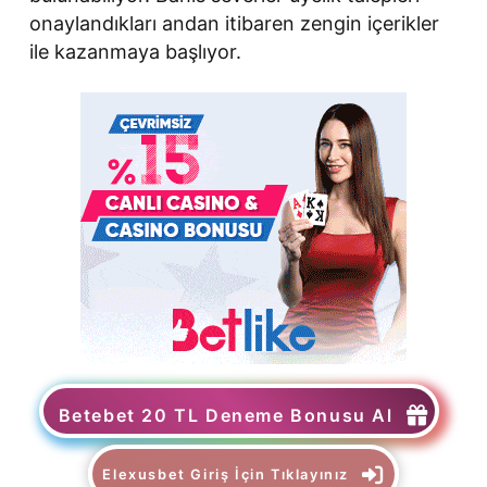
onaylandıkları andan itibaren zengin içerikler
ile kazanmaya başlıyor.
Betebet 20 TL Deneme Bonusu Al
Elexusbet Giriş İçin Tıklayınız