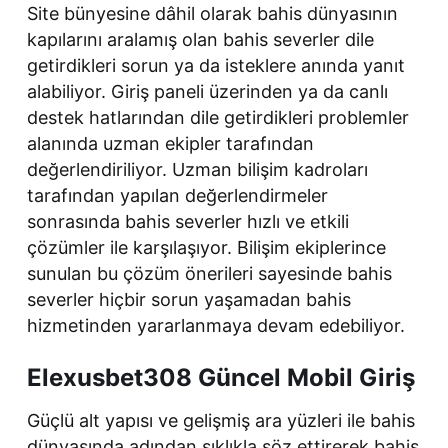
Site bünyesine dâhil olarak bahis dünyasının
kapılarını aralamış olan bahis severler dile
getirdikleri sorun ya da isteklere anında yanıt
alabiliyor. Giriş paneli üzerinden ya da canlı
destek hatlarından dile getirdikleri problemler
alanında uzman ekipler tarafından
değerlendiriliyor. Uzman bilişim kadroları
tarafından yapılan değerlendirmeler
sonrasında bahis severler hızlı ve etkili
çözümler ile karşılaşıyor. Bilişim ekiplerince
sunulan bu çözüm önerileri sayesinde bahis
severler hiçbir sorun yaşamadan bahis
hizmetinden yararlanmaya devam edebiliyor.
Elexusbet308 Güncel Mobil Giriş
Güçlü alt yapısı ve gelişmiş ara yüzleri ile bahis
dünyasında adından sıklıkla söz ettirerek bahis