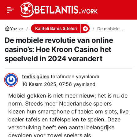
Kaliteli Bahis Siteleri
Yazılar
De mobiele
revolutie van
De mobiele revolutie van online
online casino’s:
Hoe Kroon
casino’s: Hoe Kroon Casino het
Casino het
speelveld in
speelveld in 2024 verandert
2024 verandert
tevfik güleç
tarafından yayınlandı
10 Kasım 2025, 07:56
yayınlandı
Mobiel gokken is niet meer nieuw; het is nu de
norm. Steeds meer Nederlandse spelers
kiezen hun smartphone of tablet om slots, live
dealer tafels en tafelspellen te spelen. Deze
verschuiving heeft een aantal belangrijke
gevolgen voor zowel spelers als