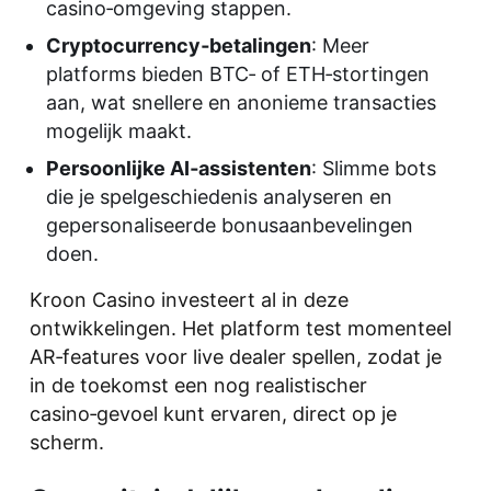
casino‑omgeving stappen.
Cryptocurrency‑betalingen
: Meer
platforms bieden BTC‑ of ETH‑stortingen
aan, wat snellere en anonieme transacties
mogelijk maakt.
Persoonlijke AI‑assistenten
: Slimme bots
die je spelgeschiedenis analyseren en
gepersonaliseerde bonusaanbevelingen
doen.
Kroon Casino investeert al in deze
ontwikkelingen. Het platform test momenteel
AR‑features voor live dealer spellen, zodat je
in de toekomst een nog realistischer
casino‑gevoel kunt ervaren, direct op je
scherm.