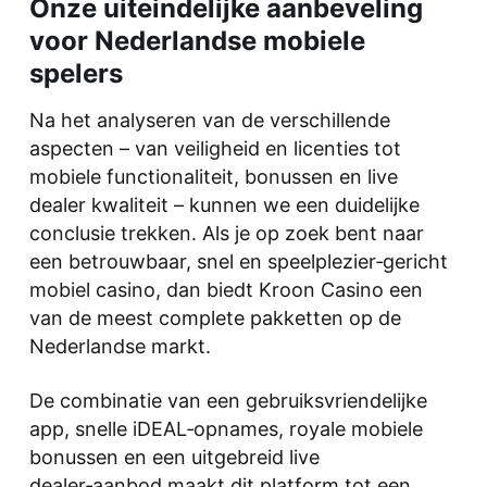
Onze uiteindelijke aanbeveling
voor Nederlandse mobiele
spelers
Na het analyseren van de verschillende
aspecten – van veiligheid en licenties tot
mobiele functionaliteit, bonussen en live
dealer kwaliteit – kunnen we een duidelijke
conclusie trekken. Als je op zoek bent naar
een betrouwbaar, snel en speelplezier‑gericht
mobiel casino, dan biedt Kroon Casino een
van de meest complete pakketten op de
Nederlandse markt.
De combinatie van een gebruiksvriendelijke
app, snelle iDEAL‑opnames, royale mobiele
bonussen en een uitgebreid live
dealer‑aanbod maakt dit platform tot een