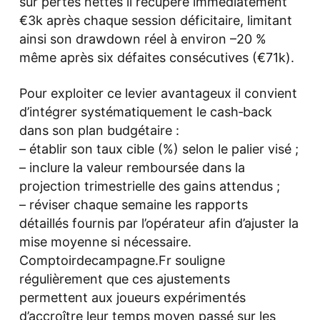
sur pertes nettes il récupère immédiatement
€3k après chaque session déficitaire, limitant
ainsi son drawdown réel à environ –20 %
même après six défaites consécutives (€71k).
Pour exploiter ce levier avantageux il convient
d’intégrer systématiquement le cash‑back
dans son plan budgétaire :
– établir son taux cible (%) selon le palier visé ;
– inclure la valeur remboursée dans la
projection trimestrielle des gains attendus ;
– réviser chaque semaine les rapports
détaillés fournis par l’opérateur afin d’ajuster la
mise moyenne si nécessaire.
Comptoirdecampagne.Fr souligne
régulièrement que ces ajustements
permettent aux joueurs expérimentés
d’accroître leur temps moyen passé sur les