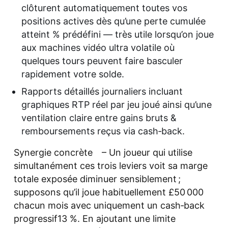
clôturent automatiquement toutes vos
positions actives dès qu’une perte cumulée
atteint % prédéfini — très utile lorsqu’on joue
aux machines vidéo ultra volatile où
quelques tours peuvent faire basculer
rapidement votre solde.
Rapports détaillés journaliers incluant
graphiques RTP réel par jeu joué ainsi qu’une
ventilation claire entre gains bruts &
remboursements reçus via cash‑back.
Synergie concrète – Un joueur qui utilise
simultanément ces trois leviers voit sa marge
totale exposée diminuer sensiblement ;
supposons qu’il joue habituellement £50 000
chacun mois avec uniquement un cash‐back
progressif13 %. En ajoutant une limite