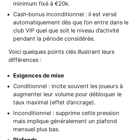
minimum fixé à €20k.
Cash‑bonus inconditionnel : il est versé
automatiquement dès que l’on entre dans le
club VIP quel que soit le niveau d’activité
pendant la période considérée.
Voici quelques points clés illustrant leurs
différences :
Exigences de mise
Conditionnel : incite souvent les joueurs à
augmenter leur volume pour débloquer le
taux maximal (effet d’ancrage).
Inconditionnel : supprime cette pression
mais implique généralement un plafond
mensuel plus bas.
Plafonds