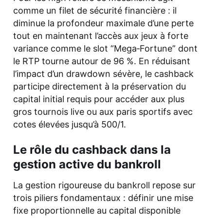
comme un filet de sécurité financière : il
diminue la profondeur maximale d’une perte
tout en maintenant l’accès aux jeux à forte
variance comme le slot “Mega‑Fortune” dont
le RTP tourne autour de 96 %. En réduisant
l’impact d’un drawdown sévère, le cashback
participe directement à la préservation du
capital initial requis pour accéder aux plus
gros tournois live ou aux paris sportifs avec
cotes élevées jusqu’à 500/1.
Le rôle du cashback dans la
gestion active du bankroll
La gestion rigoureuse du bankroll repose sur
trois piliers fondamentaux : définir une mise
fixe proportionnelle au capital disponible