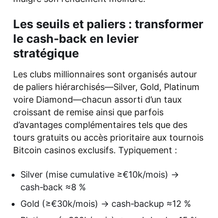
Les seuils et paliers : transformer
le cash‑back en levier
stratégique
Les clubs millionnaires sont organisés autour
de paliers hiérarchisés—Silver, Gold, Platinum
voire Diamond—chacun assorti d’un taux
croissant de remise ainsi que parfois
d’avantages complémentaires tels que des
tours gratuits ou accès prioritaire aux tournois
Bitcoin casinos exclusifs. Typiquement :
Silver (mise cumulative ≥€10k/mois) →
cash‑back ≈8 %
Gold (≥€30k/mois) → cash‑backup ≈12 %