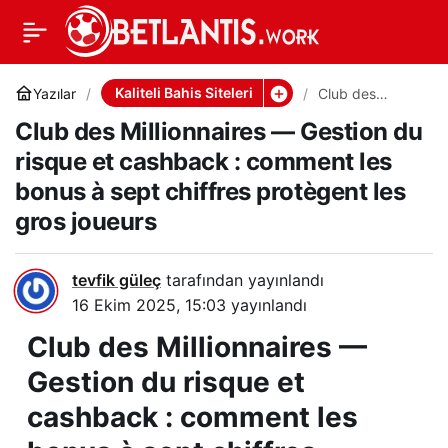
Kaliteli Bahis Siteleri
Yazılar
Club des
Millionnaires —
Club des Millionnaires — Gestion du
Gestion du
risque et
risque et cashback : comment les
cashback :
comment les
bonus à sept chiffres protègent les
bonus à sept
chiffres
gros joueurs
protègent les
gros joueurs
tevfik güleç
tarafından yayınlandı
16 Ekim 2025, 15:03
yayınlandı
Club des Millionnaires —
Gestion du risque et
cashback : comment les