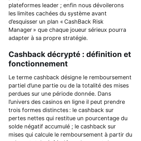
plateformes leader ; enfin nous dévoilerons
les limites cachées du système avant
d’esquisser un plan « CashBack Risk
Manager » que chaque joueur sérieux pourra
adapter à sa propre stratégie.
Cashback décrypté : définition et
fonctionnement
Le terme cashback désigne le remboursement
partiel d’une partie ou de la totalité des mises
perdues sur une période donnée. Dans
l’univers des casinos en ligne il peut prendre
trois formes distinctes : le cashback sur
pertes nettes qui restitue un pourcentage du
solde négatif accumulé ; le cashback sur
mises qui calcule le remboursement à partir du