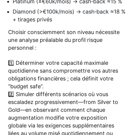
Platinum (≥€60k/mois) → cash‑back ≈15 %
Diamond (>€100k/mois) → cash‑back ≈18 %
+ tirages privés
Choisir consciemment son niveau nécessite
une analyse préalable du profil risque
personnel :
1️⃣ Déterminer votre capacité maximale
quotidienne sans compromettre vos autres
obligations financières ; cela définit votre
“budget safe”.
2️⃣ Simuler différents scénarios où vous
escaladez progressivement—from Silver to
Gold—en observant comment chaque
augmentation modifie votre exposition
globale via les exigences supplémentaires
liées au volume misé quotidiennement ou