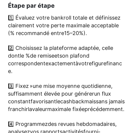
Étape par étape
1️⃣ Évaluez votre bankroll totale et définissez
clairement votre perte maximale acceptable
(% recommandé entre15–20%).
2️⃣ Choisissez la plateforme adaptée, celle
dontle %de remiseetson plafond
correspondentexactementàvotrefigurefinanc
e.
3️⃣ Fixez »une mise moyenne quotidienne,
suffisamment élevée pour générerun flux
constantfavorisantlecash­backmaissans jamais
franchirlavaleurmaximale fixéeprécédemment.
4️⃣ Programmezdes revues hebdomadaires,
analysezvos rapportsactivitésfourni­