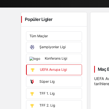
Popüler Ligler
Tüm Maçlar
Şampiyonlar Ligi
Konferans Ligi
Maç 
UEFA Avrupa Ligi
UEFA Av
Süper Lig
tarihler
TFF 1. Lig
TFF 2. Lig