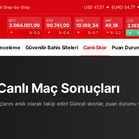
al Step-by-Step
USD
47,57
EURO
54,77
BTC
ETH
BCH
XRP
LTC
3.064.001,00
90.741,00
10.169,34
49,18
2.162
%
%-0.5
%-0.6
%-0.7
%-3.2
 İnceleme
Güvenilir Bahis Siteleri
Canlı Skor
Puan Duru
Canlı Maç Sonuçları
rını anlık olarak takip edin! Güncel skorlar, puan durumu ve