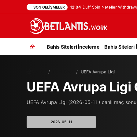
12:04
Duff Spin Neteller Withdraw
SON GELIŞMELER
Bahis Siteleri İnceleme
Bahis Siteleri
Yazılar
Canlı Skor
UEFA Avrupa Ligi
UEFA Avrupa Ligi 
UEFA Avrupa Ligi (2026-05-11 ) canlı maç sonuçla