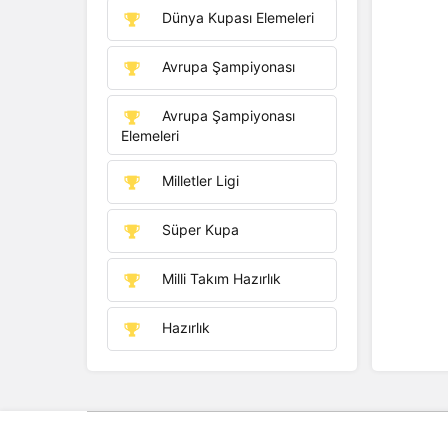
Dünya Kupası Elemeleri
Avrupa Şampiyonası
Avrupa Şampiyonası
Elemeleri
Milletler Ligi
Süper Kupa
Milli Takım Hazırlık
Hazırlık