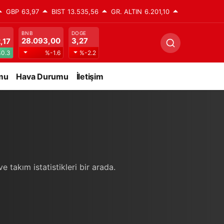
GBP
63,97
BIST
13.535,56
GR. ALTIN
6.201,10
BNB
DOGE
28.093,00
3,27
,17
0.3
%-1.6
%-2.2
mu
Hava Durumu
İletişim
 takım istatistikleri bir arada.