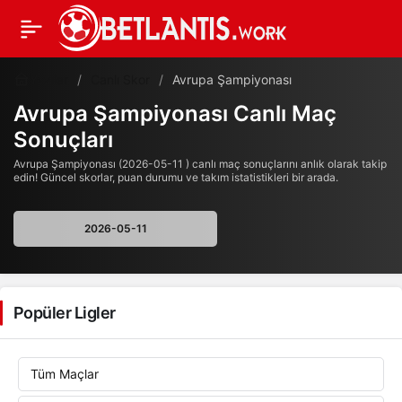
Yazılar
Canlı Skor
Avrupa Şampiyonası
Avrupa Şampiyonası Canlı Maç
Sonuçları
Avrupa Şampiyonası (2026-05-11 ) canlı maç sonuçlarını anlık olarak takip
edin! Güncel skorlar, puan durumu ve takım istatistikleri bir arada.
Popüler Ligler
Tüm Maçlar