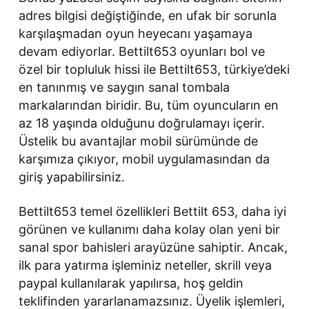
adres bilgisi değiştiğinde, en ufak bir sorunla
karşılaşmadan oyun heyecanı yaşamaya
devam ediyorlar. Bettilt653 oyunları bol ve
özel bir topluluk hissi ile Bettilt653, türkiye’deki
en tanınmış ve saygın sanal tombala
markalarından biridir. Bu, tüm oyuncuların en
az 18 yaşında olduğunu doğrulamayı içerir.
Üstelik bu avantajlar mobil sürümünde de
karşımıza çıkıyor, mobil uygulamasından da
giriş yapabilirsiniz.
Bettilt653 temel özellikleri Bettilt 653, daha iyi
görünen ve kullanımı daha kolay olan yeni bir
sanal spor bahisleri arayüzüne sahiptir. Ancak,
ilk para yatırma işleminiz neteller, skrill veya
paypal kullanılarak yapılırsa, hoş geldin
teklifinden yararlanamazsınız. Üyelik işlemleri,