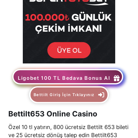
Ligobet 100 TL Bedava Bonus Al
Bettilt Giriş İçin Tıklayınız
Bettilt653 Online Casino
Özel 10 tl yatırın, 800 ücretsiz Bettilt 653 bileti
ve 25 ücretsiz dönüş talep edin Bettilt653