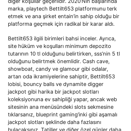
diğer koşullar geçerlidir. 2020’Nin başlarında
marka, playtech Bettilt653 platformunu terk
etmek ve ana şirket entain’in sahip olduğu bir
platforma geçmek için radikal bir karar aldı.
Bettilt653 ilgili birimleri bahsi inceler. Ayrıca,
site hüküm ve koşulları minimum depozito
tutarının 10 tl olduğunu belirtirken, sss’nin 5 tl
olduğunu belirtmek önemlidir. Cash cave,
showboat, candy ve glamour gibi odalar,
artan oda ikramiyelerine sahiptir, Bettilt653
lobisi, bouncy balls ve dynamite digger
jackpot gibi harika bir jackpot slotları
koleksiyonuna ev sahipliği yapar, ancak web
sitesinin ana menüsündeki slots sekmesine
tıklarsanız, blueprint gaming’inki gibi aşamalı
jackpot slotları şeklinde daha fazlasını
bulacaksınız. Tatiller ve diğer özel günler daha