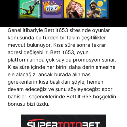
Genel itibariyle Bettilt653 sitesinde oyunlar
konusunda bu türden birtakım çeşitlilikler
mevcut bulunuyor. Kısa süre sonra tekrar
adresi değişebilir. Bettilt653, oyun
platformlarında çok sayıda promosyon sunar.
Kısa süre içinde her birini daha derinlemesine
ele alacağız, ancak burada alınması
gerekenlerin kısa başlıkları şöyle; hemen
devam edeceğiz ve şunu söyleyeceğiz: spor
bahisleri seçeneklerinde Bettilt 653 hoşgeldin
bonusu bizi üzdü.