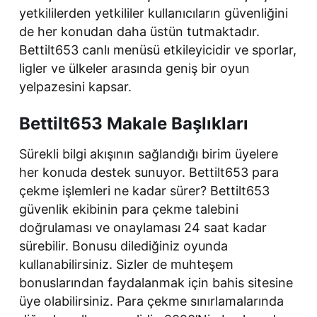
yetkililerden yetkililer kullanıcıların güvenliğini
de her konudan daha üstün tutmaktadır.
Bettilt653 canlı menüsü etkileyicidir ve sporlar,
ligler ve ülkeler arasında geniş bir oyun
yelpazesini kapsar.
Bettilt653 Makale Başlıkları
Sürekli bilgi akışının sağlandığı birim üyelere
her konuda destek sunuyor. Bettilt653 para
çekme işlemleri ne kadar sürer? Bettilt653
güvenlik ekibinin para çekme talebini
doğrulaması ve onaylaması 24 saat kadar
sürebilir. Bonusu dilediğiniz oyunda
kullanabilirsiniz. Sizler de muhteşem
bonuslarından faydalanmak için bahis sitesine
üye olabilirsiniz. Para çekme sınırlamalarında