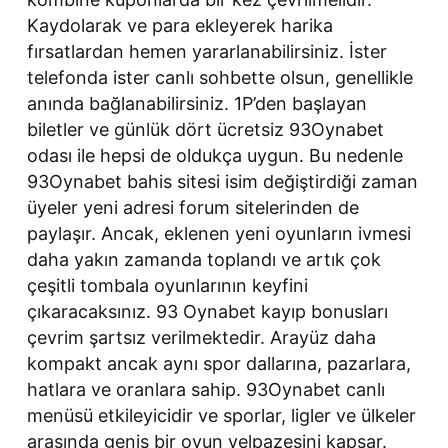
Kaydolarak ve para ekleyerek harika
fırsatlardan hemen yararlanabilirsiniz. İster
telefonda ister canlı sohbette olsun, genellikle
anında bağlanabilirsiniz. 1P’den başlayan
biletler ve günlük dört ücretsiz 93Oynabet
odası ile hepsi de oldukça uygun. Bu nedenle
93Oynabet bahis sitesi isim değiştirdiği zaman
üyeler yeni adresi forum sitelerinden de
paylaşır. Ancak, eklenen yeni oyunların ivmesi
daha yakın zamanda toplandı ve artık çok
çeşitli tombala oyunlarının keyfini
çıkaracaksınız. 93 Oynabet kayıp bonusları
çevrim şartsız verilmektedir. Arayüz daha
kompakt ancak aynı spor dallarına, pazarlara,
hatlara ve oranlara sahip. 93Oynabet canlı
menüsü etkileyicidir ve sporlar, ligler ve ülkeler
arasında geniş bir oyun yelpazesini kapsar.