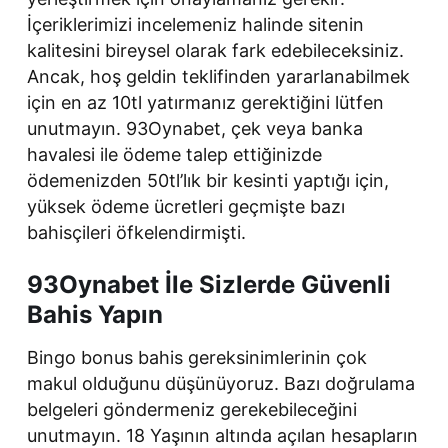
İçeriklerimizi incelemeniz halinde sitenin
kalitesini bireysel olarak fark edebileceksiniz.
Ancak, hoş geldin teklifinden yararlanabilmek
için en az 10tl yatırmanız gerektiğini lütfen
unutmayın. 93Oynabet, çek veya banka
havalesi ile ödeme talep ettiğinizde
ödemenizden 50tl’lık bir kesinti yaptığı için,
yüksek ödeme ücretleri geçmişte bazı
bahisçileri öfkelendirmişti.
93Oynabet İle Sizlerde Güvenli
Bahis Yapın
Bingo bonus bahis gereksinimlerinin çok
makul olduğunu düşünüyoruz. Bazı doğrulama
belgeleri göndermeniz gerekebileceğini
unutmayın. 18 Yaşının altında açılan hesapların