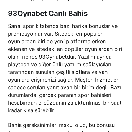
93Oynabet Canlı Bahis
Sanal spor kitabında bazı harika bonuslar ve
promosyonlar var. Sitedeki en popüler
oyunlardan biri de yeni platforma erken
eklenen ve sitedeki en popüler oyunlardan biri
olan friends 93Oynabetdur. Yazılım ayrıca
playtech ve diğer ünlü yazılım sağlayıcıları
tarafından sunulan çeşitli slotlara ve yan
oyunlara erişmenizi sağlar. Müşteri hizmetleri
sadece soruları yanıtlayan bir birim değil. Bazı
durumlarda, gerçek paranın spor bahisleri
hesabından e-cüzdanınıza aktarılması bir saat
kadar kısa sürebilir.
Bahis gereksinimleri makul olup, bu bonusu