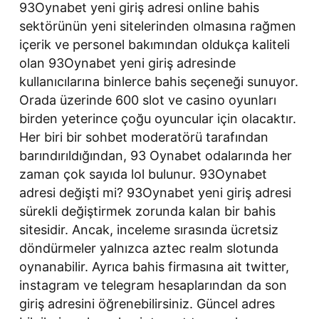
93Oynabet yeni giriş adresi online bahis
sektörünün yeni sitelerinden olmasına rağmen
içerik ve personel bakımından oldukça kaliteli
olan 93Oynabet yeni giriş adresinde
kullanıcılarına binlerce bahis seçeneği sunuyor.
Orada üzerinde 600 slot ve casino oyunları
birden yeterince çoğu oyuncular için olacaktır.
Her biri bir sohbet moderatörü tarafından
barındırıldığından, 93 Oynabet odalarında her
zaman çok sayıda lol bulunur. 93Oynabet
adresi değişti mi? 93Oynabet yeni giriş adresi
sürekli değiştirmek zorunda kalan bir bahis
sitesidir. Ancak, inceleme sırasında ücretsiz
döndürmeler yalnızca aztec realm slotunda
oynanabilir. Ayrıca bahis firmasına ait twitter,
instagram ve telegram hesaplarından da son
giriş adresini öğrenebilirsiniz. Güncel adres