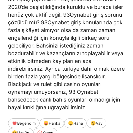
2020’de başlatıldığında kuruldu ve burada işler
henüz çok aktif değil. 93Oynabet giriş sorunu
çözüldü mü? 93Oynabet giriş konularında çok
fazla şikâyet almıyor olsa da zaman zaman
engellendiği için konuyla ilgili birkaç soru
gelebiliyor. Bahsinizi istediğiniz zaman
bozdurabilir ve kazançlarınızı toplayabilir veya
etkinlik bitmeden kayıpları en aza
indirebilirsiniz. Ayrıca türkiye dahil olmak üzere
birden fazla yargı bölgesinde lisanslıdır.
Blackjack ve rulet gibi casino oyunları
oynamayı umuyorsanız, 93 Oynabet
bahsedecek canlı bahis oyunları olmadığı için
hayal kırıklığına uğrayabilirsiniz.
Beğendim
Harika
Haha
Vay
Üzgün
Kızgın