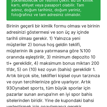
yüklenebilecek bir resmini çekin. Bu bir kimlik
kartı, ehliyet veya pasaport olabilir. Tam
adınız, doğum tarihiniz, doğum yeriniz,
fotoğrafınız ve tam adresiniz olmalıdır.
Birinin geçerli bir kimlik formu olması ve birinin
adresinizi göstermesi ve son üç ay içinde
tarihli olması gerekir. 1) Yalnızca yeni
müşteriler 2) bonus hoş geldin teklifi,
müşterinin ilk para yatırmasına göre %100
oranında eşleştirilir, 3) minimum depozito 10
tl+ gereklidir, 4) maksimum bonus miktarı 200
tl’dır, 5) on (10) kez oyun (bahis) gereklidir 1.
Artık birçok site, teklifleri kişisel oyun tarzınıza
ve oyun tercihlerinize göre uyarlıyor. Artık
93Oynabet sports, tüm büyük sporlar için
pazarlar sunan avrupa’nın en iyi spor bahis
sitelerinden biridir. Yine de kupondaki bahsi
yerleştirmek için onaylamanız gerekir.