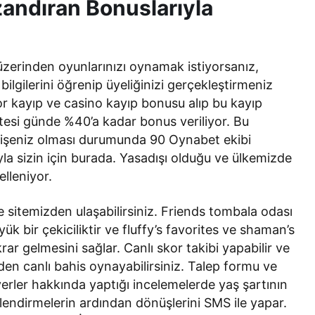
andıran Bonuslarıyla
üzerinden oyunlarınızı oynamak istiyorsanız,
ilgilerini öğrenip üyeliğinizi gerçekleştirmeniz
r kayıp ve casino kayıp bonusu alıp bu kayıp
rtesi günde %40’a kadar bonus veriliyor. Bu
dişeniz olması durumunda 90 Oynabet ekibi
la sizin için burada. Yasadışı olduğu ve ülkemizde
lleniyor.
ulaşabilirsiniz. Friends tombala odası
ük bir çekiciliktir ve fluffy’s favorites ve shaman’s
r. Canlı skor takibi yapabilir ve
ı bahis oynayabilirsiniz. Talep formu ve
erler hakkında yaptığı incelemelerde yaş şartının
endirmelerin ardından dönüşlerini SMS ile yapar.