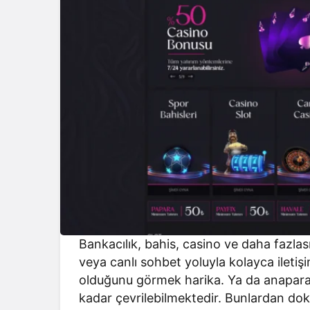
Kaliteli Bahis Siteleri
Kaliteli Bahis Site
Kattava opas huippu
Zeroum Be
kasino login prosessiin
review co
ja miten voit välttää
suporte ao
yleisiä sudenkuoppia
atendimen
Bankacılık, bahis, casino ve daha fazlası
veya canlı sohbet yoluyla kolayca iletiş
olduğunu görmek harika. Ya da anapara 
kadar çevrilebilmektedir. Bunlardan dok