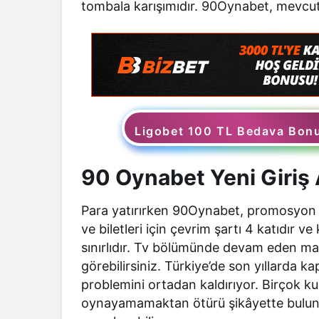
tombala karışımıdır. 90Oynabet, mevcut 
Ligobet 100 TL Bedava Bon
90 Oynabet Yeni Giriş 
Para yatırırken 90Oynabet, promosyon
ve biletleri için çevrim şartı 4 katıdır ve
sınırlıdır. Tv bölümünde devam eden ma
görebilirsiniz. Türkiye’de son yıllarda
problemini ortadan kaldırıyor. Birçok kul
oynayamamaktan ötürü şikâyette bulunm