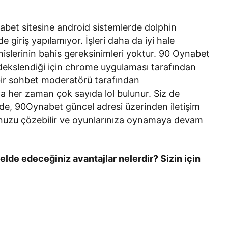
abet sitesine android sistemlerde dolphin
de giriş yapılamıyor. İşleri daha da iyi hale
ahislerinin bahis gereksinimleri yoktur. 90 Oynabet
indekslendiği için chrome uygulaması tarafından
i bir sohbet moderatörü tarafından
a her zaman çok sayıda lol bulunur. Siz de
de, 90Oynabet güncel adresi üzerinden iletişim
nunuzu çözebilir ve oyunlarınıza oynamaya devam
de edeceğiniz avantajlar nelerdir? Sizin için