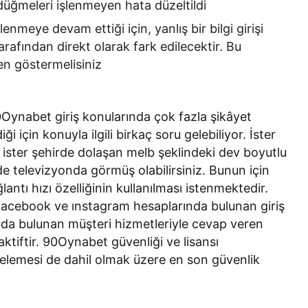
düğmeleri işlenmeyen hata düzeltildi
nmeye devam ettiği için, yanlış bir bilgi girişi 
rafından direkt olarak fark edilecektir. Bu 
en göstermelisiniz
ynabet giriş konularında çok fazla şikâyet
için konuyla ilgili birkaç soru gelebiliyor. İster
, ister şehirde dolaşan melb şeklindeki dev boyutlu
nde televizyonda görmüş olabilirsiniz. Bunun için
antı hızı özelliğinin kullanılması istenmektedir.
. Facebook ve ınstagram hesaplarında bulunan giriş
plarda bulunan müşteri hizmetleriyle cevap veren
ktiftir. 90Oynabet güvenliği ve lisansı
relemesi de dahil olmak üzere en son güvenlik