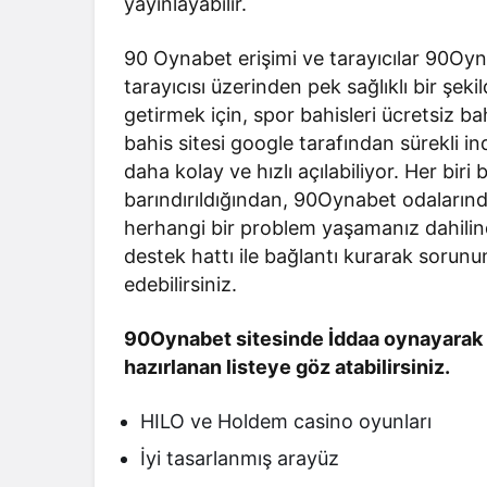
yayınlayabilir.
90 Oynabet erişimi ve tarayıcılar 90Oyn
tarayıcısı üzerinden pek sağlıklı bir şekil
getirmek için, spor bahisleri ücretsiz b
bahis sitesi google tarafından sürekli 
daha kolay ve hızlı açılabiliyor. Her bir
barındırıldığından, 90Oynabet odalarınd
herhangi bir problem yaşamanız dahilin
destek hattı ile bağlantı kurarak soru
edebilirsiniz.
90Oynabet sitesinde İddaa oynayarak el
hazırlanan listeye göz atabilirsiniz.
HILO ve Holdem casino oyunları
İyi tasarlanmış arayüz