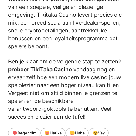
van een soepele, veilige en plezierige
omgeving. Tikitaka Casino levert precies die
mix: een breed scala aan live‑dealer‑spellen,
snelle cryptobetalingen, aantrekkelijke
bonussen en een loyaliteitsprogramma dat
spelers beloont.
Ben je klaar om de volgende stap te zetten?
probeer TikiTaka Casino
vandaag nog en
ervaar zelf hoe een modern live casino jouw
spelplezier naar een hoger niveau kan tillen.
Vergeet niet om altijd binnen je grenzen te
spelen en de beschikbare
verantwoord‑goktools te benutten. Veel
succes en plezier aan de tafel!
Beğendim
Harika
Haha
Vay