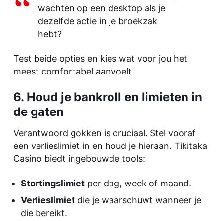
wachten op een desktop als je
dezelfde actie in je broekzak
hebt?
Test beide opties en kies wat voor jou het
meest comfortabel aanvoelt.
6. Houd je bankroll en limieten in
de gaten
Verantwoord gokken is cruciaal. Stel vooraf
een verlieslimiet in en houd je hieraan. Tikitaka
Casino biedt ingebouwde tools:
Stortingslimiet
per dag, week of maand.
Verlieslimiet
die je waarschuwt wanneer je
die bereikt.