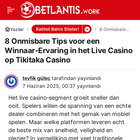
Kaliteli Bahis Siteleri
Yazılar
8 Onmisbare
Tips voor een
8 Onmisbare Tips voor een
Winnaar‑Ervarin
g in het Live
Winnaar‑Ervaring in het Live Casino
Casino op
Tikitaka Casino
op Tikitaka Casino
tevfik güleç
tarafından yayınlandı
7 Haziran 2025, 00:37
yayınlandı
Het live casino‑segment groeit sneller dan
ooit. Spelers willen de spanning van een echte
dealer combineren met het gemak van mobiel
spelen. Maar welke platformen leveren echt
de beste mix van snelheid, veiligheid en
plezier? In vergelijking met veel traditionele