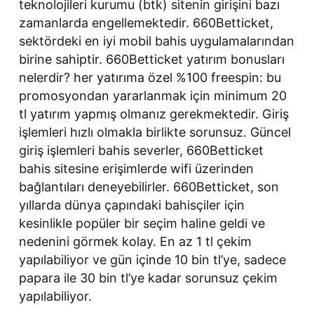
teknolojileri kurumu (btk) sitenin girişini bazı
zamanlarda engellemektedir. 660Betticket,
sektördeki en iyi mobil bahis uygulamalarından
birine sahiptir. 660Betticket yatırım bonusları
nelerdir? her yatırıma özel %100 freespin: bu
promosyondan yararlanmak için minimum 20
tl yatırım yapmış olmanız gerekmektedir. Giriş
işlemleri hızlı olmakla birlikte sorunsuz. Güncel
giriş işlemleri bahis severler, 660Betticket
bahis sitesine erişimlerde wifi üzerinden
bağlantıları deneyebilirler. 660Betticket, son
yıllarda dünya çapındaki bahisçiler için
kesinlikle popüler bir seçim haline geldi ve
nedenini görmek kolay. En az 1 tl çekim
yapılabiliyor ve gün içinde 10 bin tl’ye, sadece
papara ile 30 bin tl’ye kadar sorunsuz çekim
yapılabiliyor.