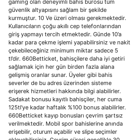
gaming olan deneyimli bahis bürosu tüm
güvenlik altyapısını sağlam bir şekilde
kurmuştur. 10 Ve üzeri olması gerekmektedir.
Kullanıcıların çoğu akıllı cep telefonlarından
giriş yapmayı tercih etmektedir. Günde 10’a
kadar para çekme işlemi yapabilirsiniz ve nakit
çekebileceğiniz minimum miktar sadece 5
tl’dir. 660Betticket, bahisçilere daha iyi getiri
sağlamak için her gün birden fazla alana
gelişmiş oranlar sunar. Üyeler gibi bahis
severler de bu adres üzerinden sisteme
erişerek hizmetleri hakkında bilgi alabilirler.
Sadakat bonusu kayıtlı bahisçiler, her cuma
125tl’ye kadar haftalık %100 bonus alabilirler.
660Betticket kayıp bonusları çevrim şartsız
verilmektedir. Mobil spor bahislerine anında
erişebilir, oturum açabilir ve slipe seçimler
ekleyebilirsiniz. Çevrim süresi genellikle 30