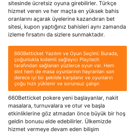
sitesinde ücretsiz oyuna girebilirler. Türkçe
hizmet veren ve her maçta en yüksek bahis
oranlarını açarak üyelerine kazandıran bet
sitesi, kupon yaptığınız bahisleri aynı zamanda
izleme fırsatını da sizlere sunmaktadır.
660Betticket Yazılım ve Oyun Seçimi: Burada,
çoğunlukla kıdemli sağlayıcı Playtech
tarafından sağlanan yüzlerce oyun var. Hem
slot hem de masa oyunlarının hayranları son
derece iyi bir şekilde karşılanır ve oyunların
çoğu hızlı yüklenir ve sorunsuz çalışır.
660Betticket pokere yeni başlayanlar, nakit
masalara, turnuvalara ve otur ve başla
etkinliklerine göz atmadan önce büyük bir hoş
geldin bonusu elde edebilirler. Ülkemizde
hizmet vermeye devam eden bilişim