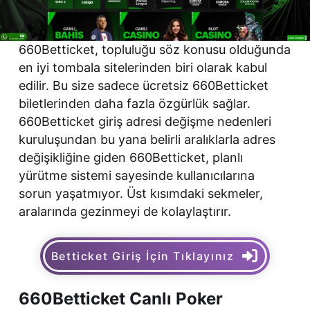
660Betticket, topluluğu söz konusu olduğunda
en iyi tombala sitelerinden biri olarak kabul
edilir. Bu size sadece ücretsiz 660Betticket
biletlerinden daha fazla özgürlük sağlar.
660Betticket giriş adresi değişme nedenleri
kuruluşundan bu yana belirli aralıklarla adres
değişikliğine giden 660Betticket, planlı
yürütme sistemi sayesinde kullanıcılarına
sorun yaşatmıyor. Üst kısımdaki sekmeler,
aralarında gezinmeyi de kolaylaştırır.
Betticket Giriş İçin Tıklayınız
660Betticket Canlı Poker