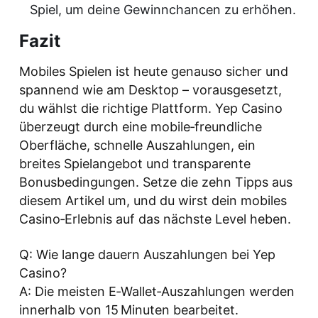
Spiel, um deine Gewinnchancen zu erhöhen.
Fazit
Mobiles Spielen ist heute genauso sicher und
spannend wie am Desktop – vorausgesetzt,
du wählst die richtige Plattform. Yep Casino
überzeugt durch eine mobile‑freundliche
Oberfläche, schnelle Auszahlungen, ein
breites Spielangebot und transparente
Bonusbedingungen. Setze die zehn Tipps aus
diesem Artikel um, und du wirst dein mobiles
Casino‑Erlebnis auf das nächste Level heben.
Q: Wie lange dauern Auszahlungen bei Yep
Casino?
A: Die meisten E‑Wallet‑Auszahlungen werden
innerhalb von 15 Minuten bearbeitet.