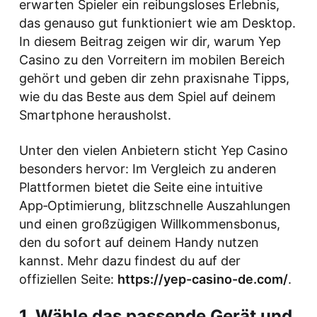
erwarten Spieler ein reibungsloses Erlebnis,
das genauso gut funktioniert wie am Desktop.
In diesem Beitrag zeigen wir dir, warum Yep
Casino zu den Vorreitern im mobilen Bereich
gehört und geben dir zehn praxisnahe Tipps,
wie du das Beste aus dem Spiel auf deinem
Smartphone herausholst.
Unter den vielen Anbietern sticht Yep Casino
besonders hervor: Im Vergleich zu anderen
Plattformen bietet die Seite eine intuitive
App‑Optimierung, blitzschnelle Auszahlungen
und einen großzügigen Willkommensbonus,
den du sofort auf deinem Handy nutzen
kannst. Mehr dazu findest du auf der
offiziellen Seite:
https://yep-casino-de.com/
.
1. Wähle das passende Gerät und