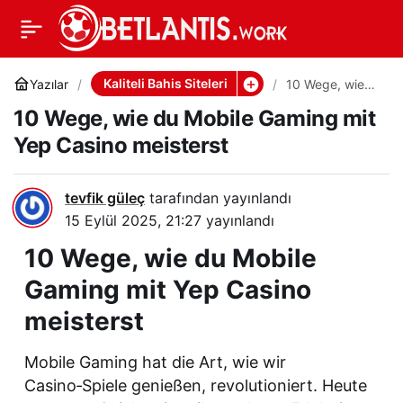
Kaliteli Bahis Siteleri
Yazılar
10 Wege, wie
du Mobile
10 Wege, wie du Mobile Gaming mit
Gaming mit Yep
Casino
Yep Casino meisterst
meisterst
tevfik güleç
tarafından yayınlandı
15 Eylül 2025, 21:27
yayınlandı
10 Wege, wie du Mobile
Gaming mit Yep Casino
meisterst
Mobile Gaming hat die Art, wie wir
Casino‑Spiele genießen, revolutioniert. Heute