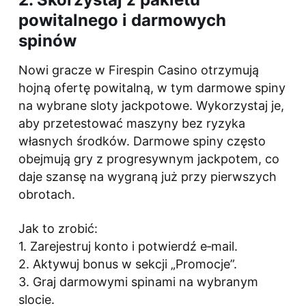
powitalnego i darmowych
spinów
Nowi gracze w Firespin Casino otrzymują
hojną ofertę powitalną, w tym darmowe spiny
na wybrane sloty jackpotowe. Wykorzystaj je,
aby przetestować maszyny bez ryzyka
własnych środków. Darmowe spiny często
obejmują gry z progresywnym jackpotem, co
daje szansę na wygraną już przy pierwszych
obrotach.
Jak to zrobić:
1. Zarejestruj konto i potwierdź e‑mail.
2. Aktywuj bonus w sekcji „Promocje”.
3. Graj darmowymi spinami na wybranym
slocie.