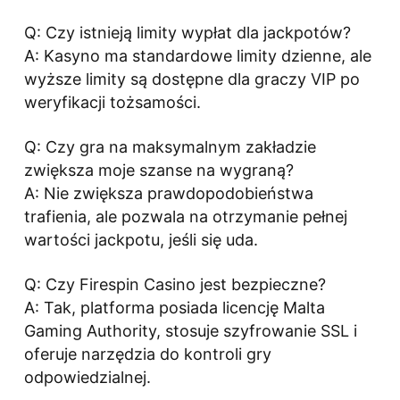
Q: Czy istnieją limity wypłat dla jackpotów?
A: Kasyno ma standardowe limity dzienne, ale
wyższe limity są dostępne dla graczy VIP po
weryfikacji tożsamości.
Q: Czy gra na maksymalnym zakładzie
zwiększa moje szanse na wygraną?
A: Nie zwiększa prawdopodobieństwa
trafienia, ale pozwala na otrzymanie pełnej
wartości jackpotu, jeśli się uda.
Q: Czy Firespin Casino jest bezpieczne?
A: Tak, platforma posiada licencję Malta
Gaming Authority, stosuje szyfrowanie SSL i
oferuje narzędzia do kontroli gry
odpowiedzialnej.