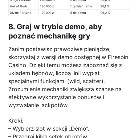
Hall of Gods
180 000 zł
1 tydzień temu
96,1 %
Divine Fortune
120 000 zł
5 dni temu
96,2 %
8. Graj w trybie demo, aby
poznać mechanikę gry
Zanim postawisz prawdziwe pieniądze,
skorzystaj z wersji demo dostępnej w Firespin
Casino. Dzięki temu możesz zapoznać się z
układem bębnów, liczbą linii wypłat i
specjalnymi funkcjami (wild, scatter).
Zrozumienie mechaniki zwiększa szanse na
efektywne wykorzystanie bonusów i
wyzwalanie jackpotów.
Kroki:
– Wybierz slot w sekcji „Demo”.
– Przegraj kilka setek obrotów.