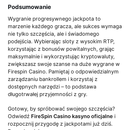
Podsumowanie
Wygranie progresywnego jackpota to
marzenie każdego gracza, ale sukces wymaga
nie tylko szczęścia, ale i świadomego
podejścia. Wybierając sloty z wysokim RTP,
korzystając z bonusów powitalnych, grając
maksymalnie i wykorzystując kryptowaluty,
zwiększasz swoje szanse na duże wygrane w
Firespin Casino. Pamiętaj o odpowiedzialnym
zarządzaniu bankrollem i korzystaj z
dostępnych narzędzi – to podstawa
długotrwałej przyjemności z gry.
Gotowy, by spróbować swojego szczęścia?
Odwiedź
FireSpin Casino kasyno oficjalne
i
rozpocznij przygodę z jackpotami już dziś.