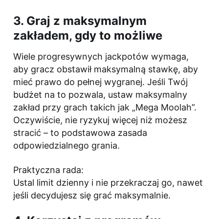
3. Graj z maksymalnym
zakładem, gdy to możliwe
Wiele progresywnych jackpotów wymaga,
aby gracz obstawił maksymalną stawkę, aby
mieć prawo do pełnej wygranej. Jeśli Twój
budżet na to pozwala, ustaw maksymalny
zakład przy grach takich jak „Mega Moolah”.
Oczywiście, nie ryzykuj więcej niż możesz
stracić – to podstawowa zasada
odpowiedzialnego grania.
Praktyczna rada:
Ustal limit dzienny i nie przekraczaj go, nawet
jeśli decydujesz się grać maksymalnie.