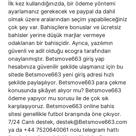
İlk kez kullandığınızda, bir ödeme yöntemi
ayarlamanız gerekecek ve paypal da dahil
olmak üzere aralarından seçim yapabileceğiniz
çok şey var. Bahisçilere bonuslar ve ücretsiz
bahisler yerine düşük marjlar vermeye
odaklanan bir bahisçidir. Ayrıca, yazılımın
güvenli ve adil olduğu ecogra tarafından
onaylanmıştır. Betsmove663 giriş yap
hesabınıza güvenilir şekilde ulaşmanız için bu
sitede Betsmove663 yeni giriş adresi hızlı
şekilde paylaşılıyor. Betsmove663 para çekme
konusunda şikâyet alıyor mu? Betsmove663
ödeme yapıyor mu sorusu ile de çok sık
karşılaşıyoruz. Betsmove663 online bahis
sitesi genellikle futbol branşında öne çıkıyor.
7/24 Canlı destek,
destek@Betsmove663.com
ya da +44 7520640061 nolu telegram hattı