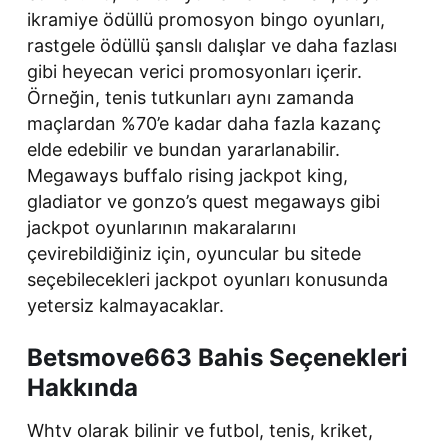
ikramiye ödüllü promosyon bingo oyunları,
rastgele ödüllü şanslı dalışlar ve daha fazlası
gibi heyecan verici promosyonları içerir.
Örneğin, tenis tutkunları aynı zamanda
maçlardan %70’e kadar daha fazla kazanç
elde edebilir ve bundan yararlanabilir.
Megaways buffalo rising jackpot king,
gladiator ve gonzo’s quest megaways gibi
jackpot oyunlarının makaralarını
çevirebildiğiniz için, oyuncular bu sitede
seçebilecekleri jackpot oyunları konusunda
yetersiz kalmayacaklar.
Betsmove663 Bahis Seçenekleri
Hakkında
Whtv olarak bilinir ve futbol, tenis, kriket,