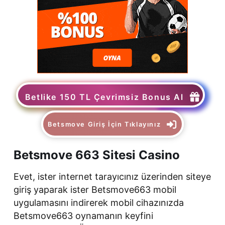
Betlike 150 TL Çevrimsiz Bonus Al
Betsmove Giriş İçin Tıklayınız
Betsmove 663 Sitesi Casino
Evet, ister internet tarayıcınız üzerinden siteye
giriş yaparak ister Betsmove663 mobil
uygulamasını indirerek mobil cihazınızda
Betsmove663 oynamanın keyfini