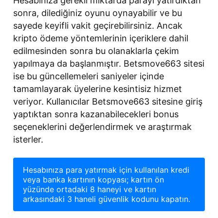
Hesabınıza gerekli miktarda parayı yatırdıktan
sonra, dilediğiniz oyunu oynayabilir ve bu
sayede keyifli vakit geçirebilirsiniz. Ancak
kripto ödeme yöntemlerinin içeriklere dahil
edilmesinden sonra bu olanaklarla çekim
yapılmaya da başlanmıştır. Betsmove663 sitesi
ise bu güncellemeleri saniyeler içinde
tamamlayarak üyelerine kesintisiz hizmet
veriyor. Kullanıcılar Betsmove663 sitesine giriş
yaptıktan sonra kazanabilecekleri bonus
seçeneklerini değerlendirmek ve araştırmak
isterler.
Hesabınıza para yatırmak için kullanılan kredi
veya banka kartının kopyası; kartın ön
yüzünde ortadaki 8 haneyi ve kartın
arkasındaki 3 haneli güvenlik kodunu kapatın.