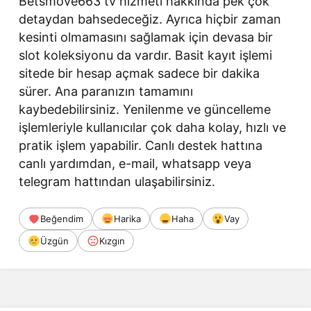
Betsmove663 tv hizmeti hakkında pek çok
detaydan bahsedeceğiz. Ayrıca hiçbir zaman
kesinti olmamasını sağlamak için devasa bir
slot koleksiyonu da vardır. Basit kayıt işlemi
sitede bir hesap açmak sadece bir dakika
sürer. Ana paranızın tamamını
kaybedebilirsiniz. Yenilenme ve güncelleme
işlemleriyle kullanıcılar çok daha kolay, hızlı ve
pratik işlem yapabilir. Canlı destek hattına
canlı yardımdan, e-mail, whatsapp veya
telegram hattından ulaşabilirsiniz.
Beğendim
Harika
Haha
Vay
Üzgün
Kızgın