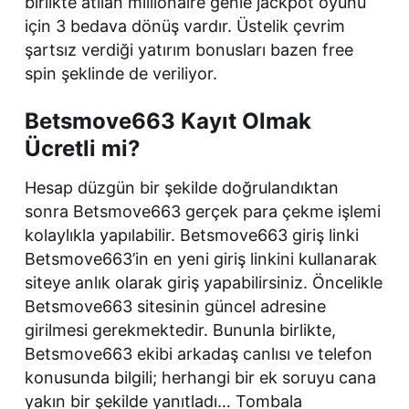
birlikte atılan millionaire genie jackpot oyunu
için 3 bedava dönüş vardır. Üstelik çevrim
şartsız verdiği yatırım bonusları bazen free
spin şeklinde de veriliyor.
Betsmove663 Kayıt Olmak
Ücretli mi?
Hesap düzgün bir şekilde doğrulandıktan
sonra Betsmove663 gerçek para çekme işlemi
kolaylıkla yapılabilir. Betsmove663 giriş linki
Betsmove663’in en yeni giriş linkini kullanarak
siteye anlık olarak giriş yapabilirsiniz. Öncelikle
Betsmove663 sitesinin güncel adresine
girilmesi gerekmektedir. Bununla birlikte,
Betsmove663 ekibi arkadaş canlısı ve telefon
konusunda bilgili; herhangi bir ek soruyu cana
yakın bir şekilde yanıtladı… Tombala